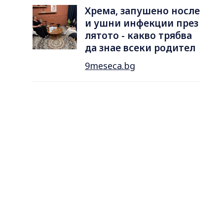
Хрема, запушено носле
и ушни инфекции през
лятотo - какво трябва
да знае всеки родител
9meseca.bg