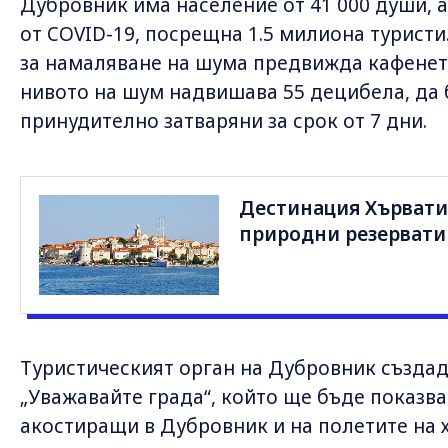
Дубровник има население от 41 000 души, а
от COVID-19, посрещна 1.5 милиона туристи
за намаляване на шума предвижда кафенетат
нивото на шум надвишава 55 децибела, да 
принудително затваряни за срок от 7 дни.
Дестинация Хървати
природни резервати
Туристическият орган на Дубровник създа
„Уважавайте града“, който ще бъде показва
акостиращи в Дубровник и на полетите на 