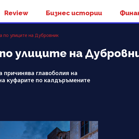
Review
Бизнес истории
Фина
а по улиците на Дубровник
 по улиците на Дубровн
а причинява главоболия на
 на куфарите по калдъръмените