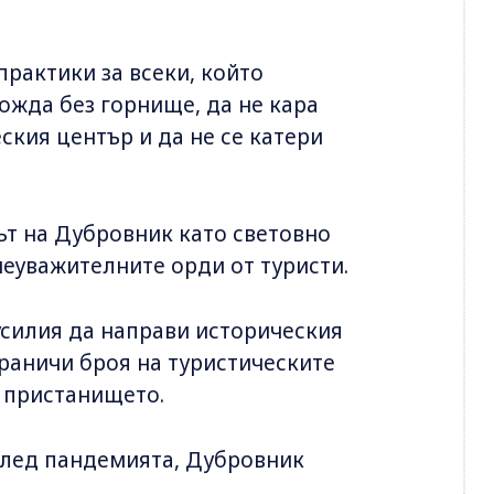
рактики за всеки, който
хожда без горнище, да не кара
ския център и да не се катери
ът на Дубровник като световно
неуважителните орди от туристи.
усилия да направи историческия
граничи броя на туристическите
в пристанището.
 след пандемията, Дубровник