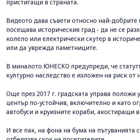
пристигащи в страната.
Видеото дава съвети относно най-добрите п
посещава историческия град - да не се раз
колело или електрически скутер в историче
или да уврежда паметниците.
В миналото ЮНЕСКО предупреди, че статут
културно наследство е изложен на риск от 
Още през 2017 г. градската управа положи 
център по-устойчив, включително и като о
автобуси и круизните кораби, акостиращи 
И все пак, на фона на бума на пътуванията
отбелязва скок на посетителите.