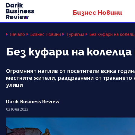
Бизнес Новини
Начало
Бизнес Новини
Туризъм
Без куфари на колелц
Без куфари на колелца
Огромният наплив от посетители всяка годин
местните жители, раздразнени от тракането
улици
Darik Business Review
03 Юли 2023