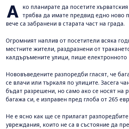
А
ко планирате да посетите хърватския
трябва да имате предвид едно ново п
вече са забранени в старата част на града.
Огромният наплив от посетители всяка год
местните жители, раздразнени от траканет
калдъръмените улици, пише електронното и
Нововъведените разпоредби гласят, че бага
се влачи или търкаля по улиците. Засега ча
бъдат разрешени, но само ако се носят на р
багажа си, е изправен пред глоба от 265 ев
Не е ясно как ще се прилагат разпоредбите
увреждания, които не са в състояние да пр