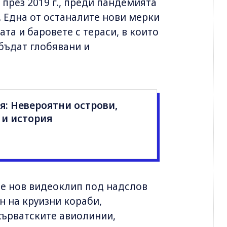
 през 2019 г., преди пандемията
. Една от останалите нови мерки
а и баровете с тераси, в които
бъдат глобявани и
я: Невeроятни острови,
 и история
де нов видеоклип под надслов
н на круизни кораби,
хърватските авиолинии,