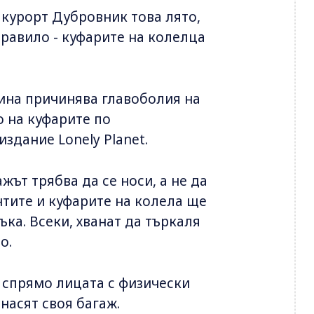
 курорт Дубровник това лято,
равило - куфарите на колелца
ина причинява главоболия на
о на куфарите по
здание Lonely Planet.
жът трябва да се носи, а не да
нтите и куфарите на колела ще
ъка. Всеки, хванат да търкаля
ро.
 спрямо лицата с физически
енасят своя багаж.