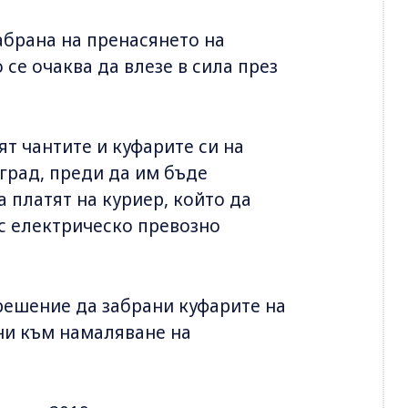
абрана на пренасянето на
се очаква да влезе в сила през
ят чантите и куфарите си на
град, преди да им бъде
а платят на куриер, който да
 с електрическо превозно
решение да забрани куфарите на
ени към намаляване на