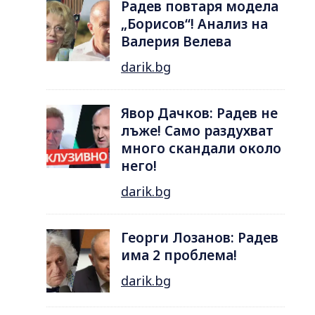
Радев повтаря модела
„Борисов“! Анализ на
Валерия Велева
darik.bg
Явор Дачков: Радев не
лъже! Само раздухват
много скандали около
него!
darik.bg
Георги Лозанов: Радев
има 2 проблема!
darik.bg