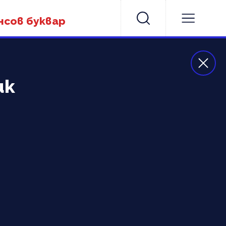
нсов буквар
ик