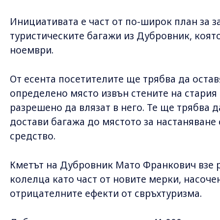
Инициативата е част от по-широк план за з
туристическите багажи из Дубровник, която 
ноември.
От есента посетителите ще трябва да остав
определено място извън стените на стария 
разрешено да влязат в него. Те ще трябва д
достави багажа до мястото за настаняване
средство.
Кметът на Дубровник Мато Франкович взе 
колелца като част от новите мерки, насоч
отрицателните ефекти от свръхтуризма.