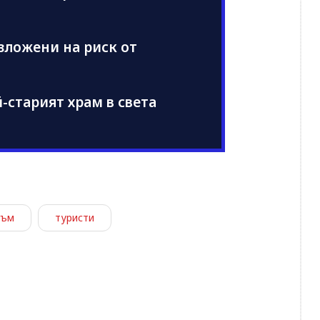
изложени на риск от
-старият храм в света
зъм
туристи