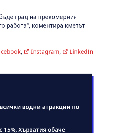
 бъде град на прекомерния
го работа“, коментира кметът
acebook
,
Instagram
,
LinkedIn
 всички водни атракции по
 с 15%, Хърватия обаче