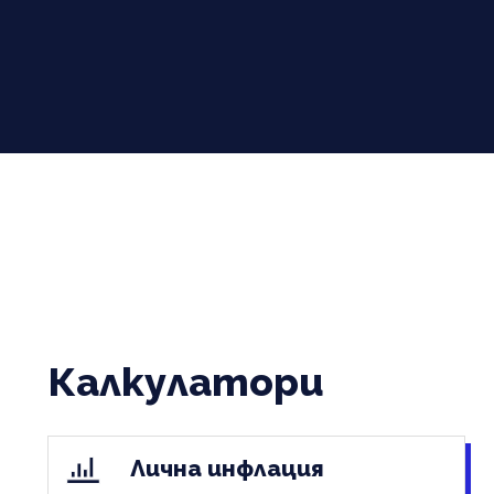
Калкулатори
Лична инфлация