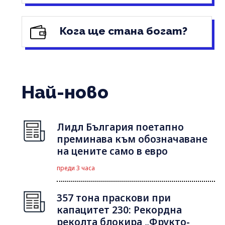
Кога ще стана богат?
Най-ново
Лидл България поетапно
преминава към обозначаване
на цените само в евро
преди 3 часа
357 тона праскови при
капацитет 230: Рекордна
реколта блокира „Фрукто-