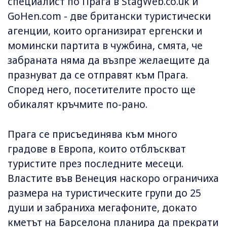
специалист по Прага в StagWeb.co.uk и
GoHen.com - две британски туристически
агенции, които организират ергенски и
момински партита в чужбина, смята, че
забраната няма да възпре желаещите да
празнуват да се отправят към Прага.
Според него, посетителите просто ще
обикалят кръчмите по-рано.
Прага се присъединява към много
градове в Европа, които отблъскват
туристите през последните месеци.
Властите във Венеция наскоро ограничиха
размера на туристическите групи до 25
души и забраниха мегафоните, докато
кметът на Барселона планира да прекрати