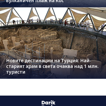
вулканичен плаж на Кос
Новите дестинации на Турция: Най-
старият храм в света очаква над 1 млн.
туристи