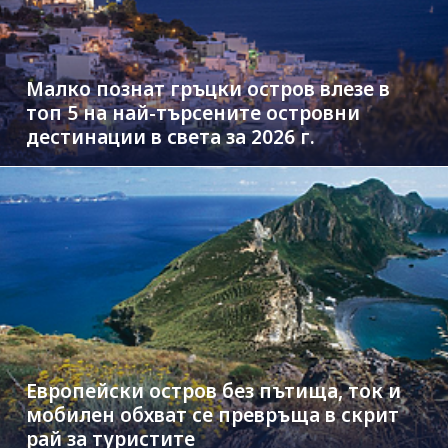
Малко познат гръцки остров влезе в
топ 5 на най-търсените островни
дестинации в света за 2026 г.
Европейски остров без пътища, ток и
мобилен обхват се превръща в скрит
рай за туристите