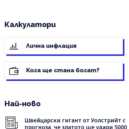
Калкулатори
Лична инфлация
Кога ще стана богат?
Най-ново
Швейцарски гигант от Уолстрийт с
прогноза, че златото ще удари 5000