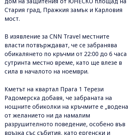
дом на защитения от ЮНЕСКО площад на
Стария град, Пражкия замък и Карловия
мост.
В изявление за CNN Travel местните
власти потвърждават, че се забранява
обикалянето по кръчми от 22:00 до 6 часа
сутринта местно време, като ще влезе в
сила в началото на ноември.
Кметът на квартал Прага 1 Терези
Радомерска добавя, че забраната на
нощните обиколки на кръчмите е „водена
от желанието ни да намалим
разрушителното поведение, особено във
връзка със събития, като ергенски и