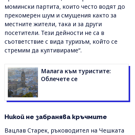
момински партита, които често водят до
прекомерен шум и смущения както за
местните жители, така и за други
посетители. Тези дейности не са в
съответствие с вида туризъм, който се
стремим да култивираме“.
Малага към туристите:
Облечете се
Никой не забранява кръчмите
Вацлав Старек, ръководител на Чешката