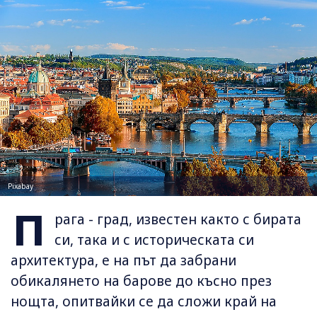
Pixabay
П
рага - град, известен както с бирата
си, така и с историческата си
архитектура, е на път да забрани
обикалянето на барове до късно през
нощта, опитвайки се да сложи край на