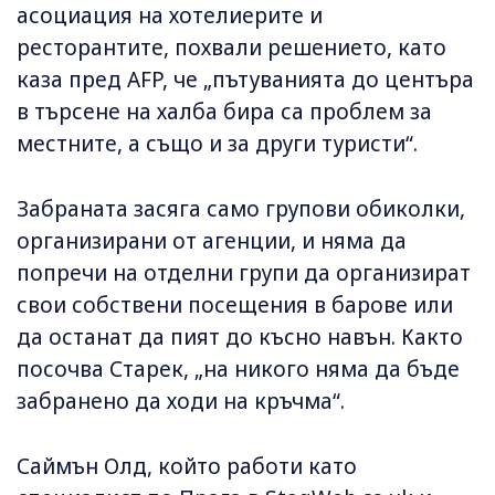
асоциация на хотелиерите и
ресторантите, похвали решението, като
каза пред AFP, че „пътуванията до центъра
в търсене на халба бира са проблем за
местните, а също и за други туристи“.
Забраната засяга само групови обиколки,
организирани от агенции, и няма да
попречи на отделни групи да организират
свои собствени посещения в барове или
да останат да пият до късно навън. Както
посочва Старек, „на никого няма да бъде
забранено да ходи на кръчма“.
Саймън Олд, който работи като