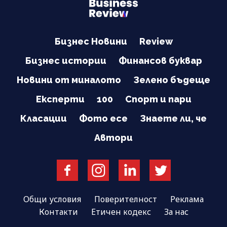
Бизнес Новини
Review
Бизнес истории
Финансов буквар
Новини от миналото
Зелено бъдеще
Експерти
100
Спорт и пари
Класации
Фото есе
Знаете ли, че
Автори
Общи условия
Поверителност
Реклама
Контакти
Етичен кодекс
За нас