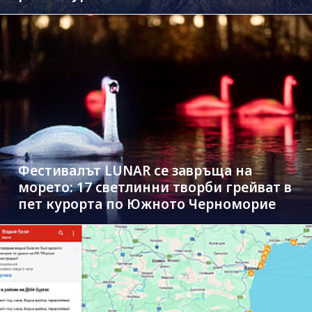
Фестивалът LUNAR се завръща на
морето: 17 светлинни творби грейват в
пет курорта по Южното Черноморие