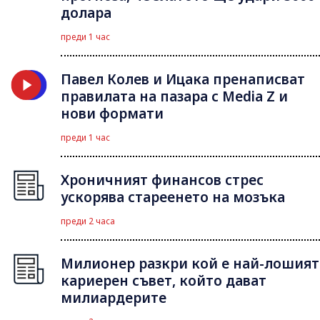
долара
преди 1 час
Павел Колев и Ицака пренаписват
правилата на пазара с Media Z и
нови формати
преди 1 час
Хроничният финансов стрес
ускорява стареенето на мозъка
преди 2 часа
Милионер разкри кой е най-лошият
кариерен съвет, който дават
милиардерите