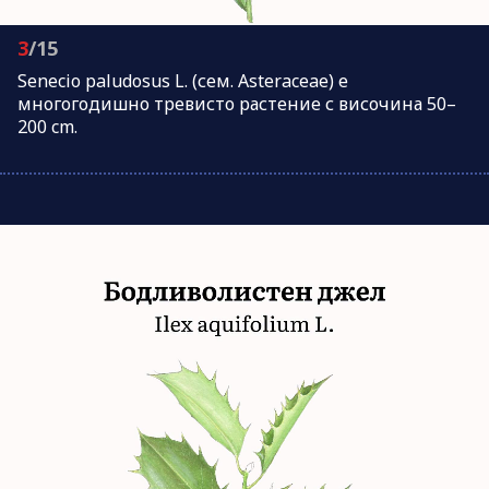
3
/15
Senecio paludosus L. (сем. Asteraceae) е
многогодишно тревисто растение с височина 50–
200 cm.