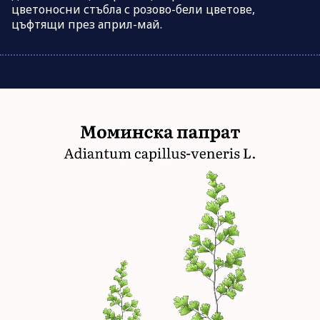
цветоносни стъбла с розово-бели цветове,
цъфтящи през април-май.