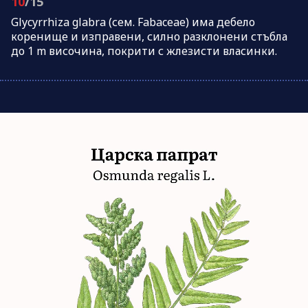
10
/15
Glycyrrhiza glabra (сем. Fabaceae) има дебело
коренище и изправени, силно разклонени стъбла
до 1 m височина, покрити с жлезисти власинки.