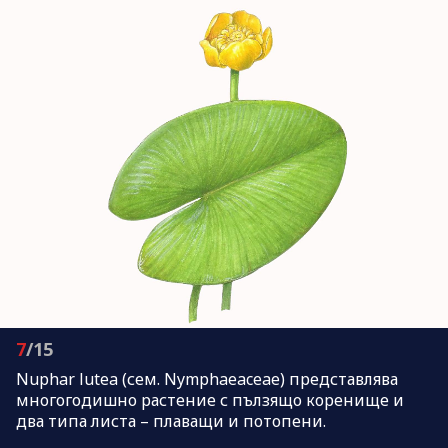
7
/15
Nuphar lutea (сем. Nymphaeaceae) представлява
многогодишно растение с пълзящо коренище и
два типа листа – плаващи и потопени.