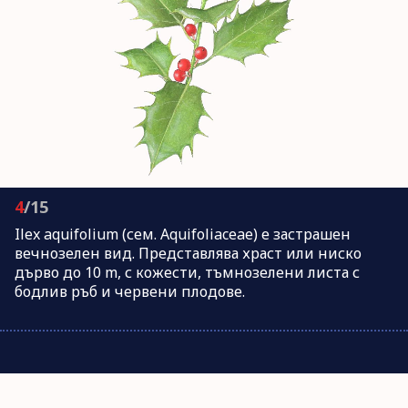
4
/15
Ilex aquifolium (сем. Aquifoliaceae) е застрашен
вечнозелен вид. Представлява храст или ниско
дърво до 10 m, с кожести, тъмнозелени листа с
бодлив ръб и червени плодове.