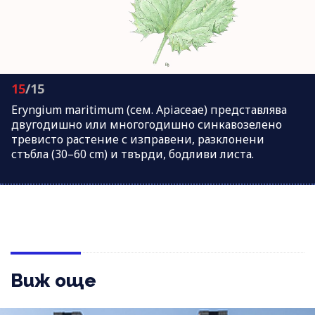
15
/15
Eryngium maritimum (сем. Apiaceae) представлява
двугодишно или многогодишно синкавозелено
тревисто растение с изправени, разклонени
стъбла (30–60 cm) и твърди, бодливи листа.
Виж още