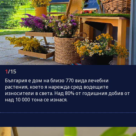
1
/15
България е дом на близо 770 вида лечебни
растения, което я нарежда сред водещите
износители в света. Над 80% от годишния добив от
над 10 000 тона се изнася.