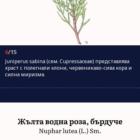
6
/15
Juniperus sabina (сем. Cupressaceae) представлява
храст с полегнали клони, червеникаво-сива кора и
силна миризма.