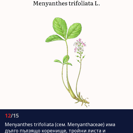
12
/15
Menyanthes trifoliata (сем. Menyanthaceae) има
дълго пълзящо коренище, тройни листа и