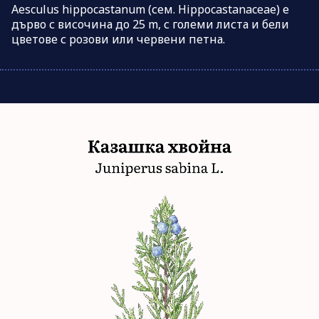
Aesculus hippocastanum (сем. Hippocastanaceae) е
дърво с височина до 25 m, с големи листа и бели
цветове с розови или червени петна.