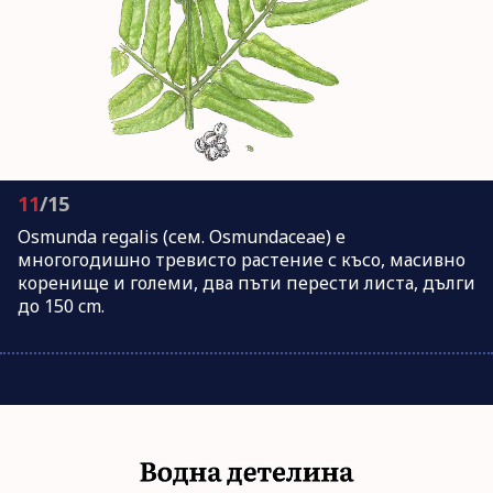
11
/15
Osmunda regalis (сем. Osmundaceae) е
многогодишно тревисто растение с късо, масивно
коренище и големи, два пъти перести листа, дълги
до 150 cm.