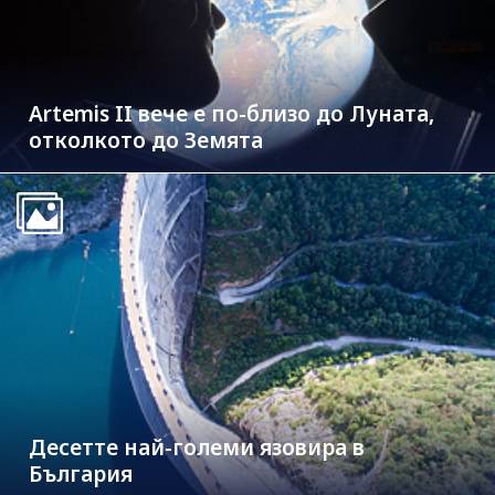
Artemis II вече е по-близо до Луната,
отколкото до Земята
Десетте най-големи язовира в
България