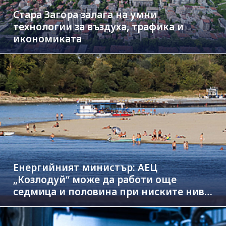
Стара Загора залага на умни
технологии за въздуха, трафика и
икономиката
Енергийният министър: АЕЦ
„Козлодуй“ може да работи още
седмица и половина при ниските нива
на Дунав