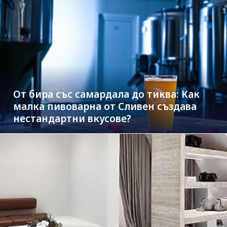
От бира със самардала до тиква: Как
малка пивоварна от Сливен създава
нестандартни вкусове?