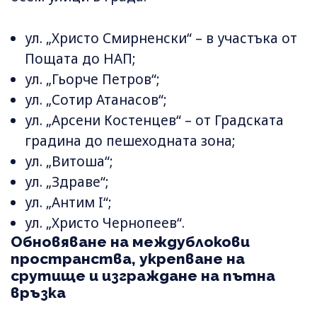
ул. „Христо Смирненски“ – в участъка от
Пощата до НАП;
ул. „Гьорче Петров“;
ул. „Сотир Атанасов“;
ул. „Арсени Костенцев“ – от Градската
градина до пешеходната зона;
ул. „Витоша“;
ул. „Здраве“;
ул. „Антим I“;
ул. „Христо Чернопеев“.
Обновяване на междублокови
пространства, укрепване на
срутище и изграждане на пътна
връзка