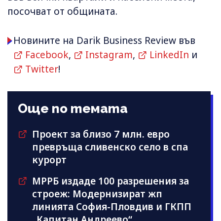
посочват от общината.
Новините на Darik Business Review във
Facebook
,
Instagram
,
LinkedIn
и
Twitter
!
Още по темата
Проект за близо 7 млн. евро
превръща сливенско село в спа
курорт
МРРБ издаде 100 разрешения за
строеж: Модернизират жп
линията София-Пловдив и ГКПП
„Капитан Андреево“