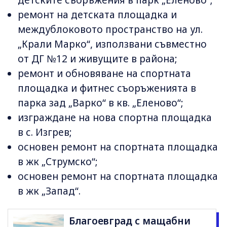
детските съоръжения в парк „Еленово“;
ремонт на детската площадка и
междублоковото пространство на ул.
„Крали Марко“, използвани съвместно
от ДГ №12 и живущите в района;
ремонт и обновяване на спортната
площадка и фитнес съоръженията в
парка зад „Варко“ в кв. „Еленово“;
изграждане на нова спортна площадка
в с. Изгрев;
основен ремонт на спортната площадка
в жк „Струмско“;
основен ремонт на спортната площадка
в жк „Запад“.
Благоевград с мащабни