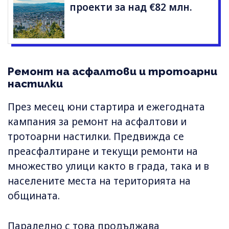
проекти за над €82 млн.
Ремонт на асфалтови и тротоарни
настилки
През месец юни стартира и ежегодната
кампания за ремонт на асфалтови и
тротоарни настилки. Предвижда се
преасфалтиране и текущи ремонти на
множество улици както в града, така и в
населените места на територията на
общината.
Паралелно с това продължава