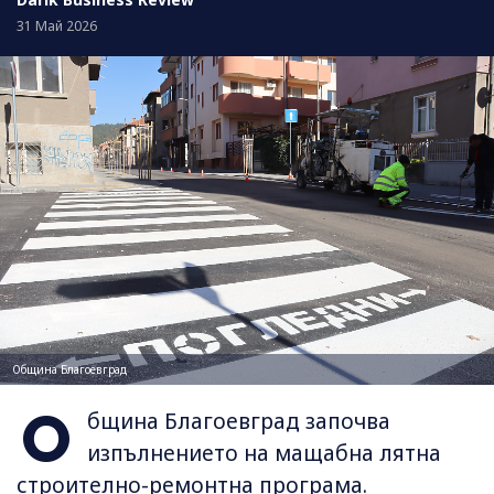
31 Май 2026
Община Благоевград
О
бщина Благоевград започва
изпълнението на мащабна лятна
строително-ремонтна програма.