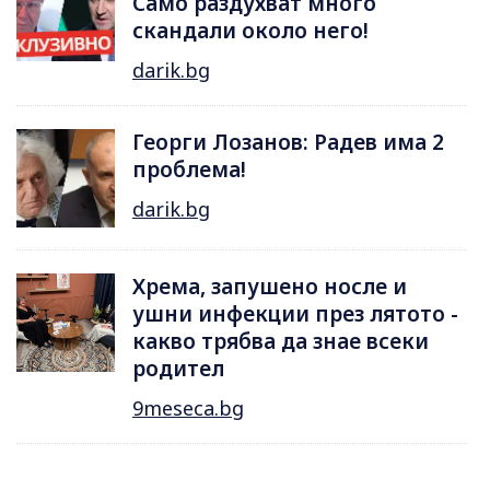
Само раздухват много
скандали около него!
darik.bg
Георги Лозанов: Радев има 2
проблема!
darik.bg
Хрема, запушено носле и
ушни инфекции през лятотo -
какво трябва да знае всеки
родител
9meseca.bg