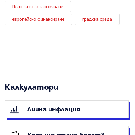
План за възстановяване
европейско финансиране
градска среда
Калкулатори
Лична инфлация
Кога ще стана богат?