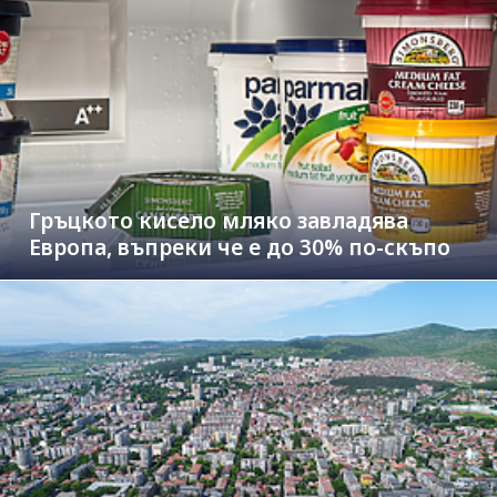
Гръцкото кисело мляко завладява
Европа, въпреки че е до 30% по-скъпо