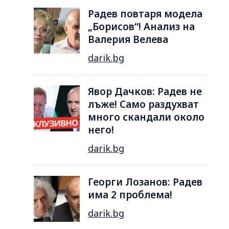
Радев повтаря модела
„Борисов“! Анализ на
Валерия Велева
darik.bg
Явор Дачков: Радев не
лъже! Само раздухват
много скандали около
него!
darik.bg
Георги Лозанов: Радев
има 2 проблема!
darik.bg