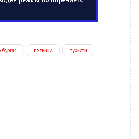
 воден режим по поречието
 бургас
пътници
туристи