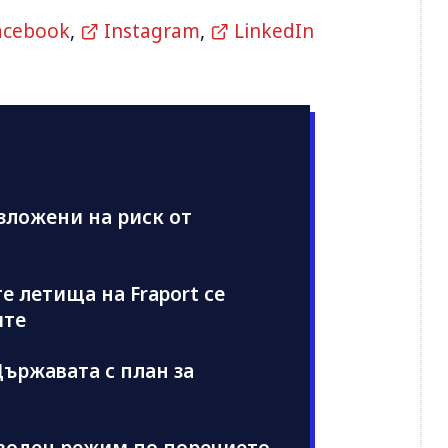
acebook
,
Instagram
,
LinkedIn
изложени на риск от
е летища на Fraport се
ите
ържавата с план за