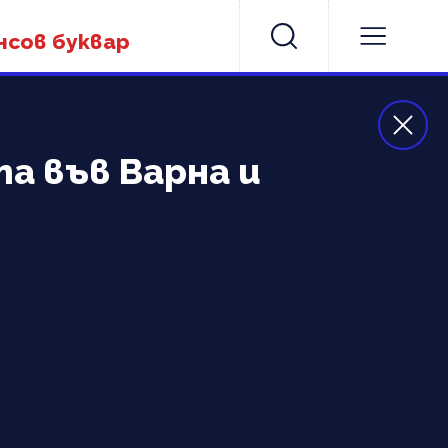
нсов буквар
а във Варна и