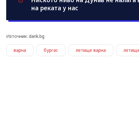
Ниското ниво на Дунав не налага
на реката у нас
Източник: darik.bg
варна
бургас
летище варна
летище