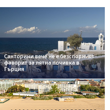
Санторини вече не е безспорният
фаворит за лятна почивка в
Гърция