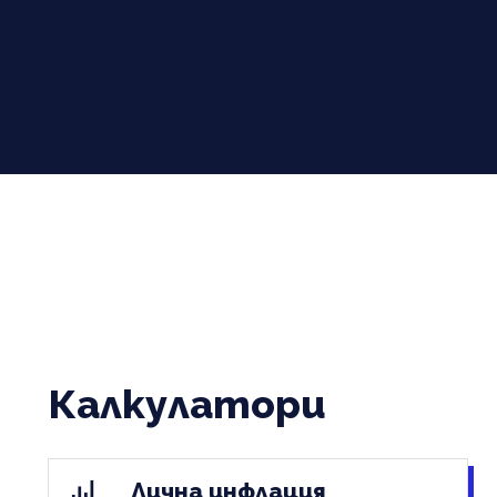
Калкулатори
Лична инфлация