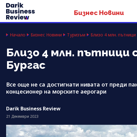
Бизнес Новини
Начало
Бизнес Новини
Туризъм
Близо 4 млн. пътници
Близо 4 млн. пътници 
Бургас
Все още не са достигнати нивата от преди п
концесионер на морските аерогари
Darik Business Review
21 Декември 2023