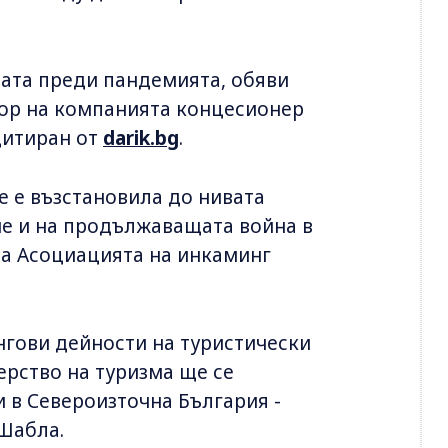
ината преди пандемията, обяви
тор на компанията концесионер
цитиран от
darik.bg
.
се е възстановила до нивата
ие и на продължаващата война в
на Асоциацията на инкаминг
нгови дейности на туристически
рство на туризма ще се
 в Североизточна България -
 Шабла.