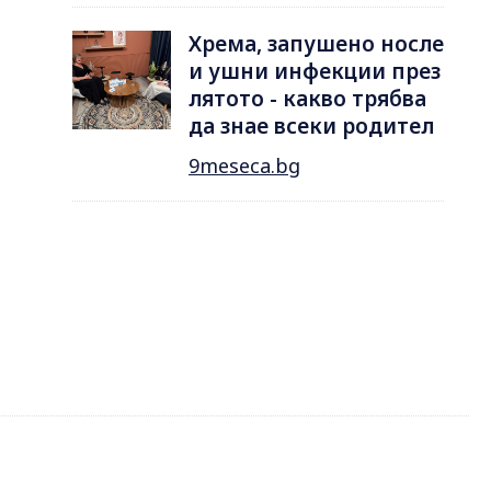
Хрема, запушено носле
и ушни инфекции през
лятотo - какво трябва
да знае всеки родител
9meseca.bg