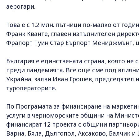
аерогари.
Това е с 1.2 млн. пътници по-малко от год
Франк Кванте, главен изпълнителен дирек
Фрапорт Туин Стар Еърпорт Мениджмънт, 
България е единствената страна, която не 
преди пандемията. Все още сме под влиян
Украйна, заяви Иван Грошев, председател 
туроператорите.
По Програмата за финансиране на маркети
услуги в черноморските общини на Министе
финансират 12 проекта с общини партньори
Варна, Бяла, Дългопол, Аксаково, Балчик и