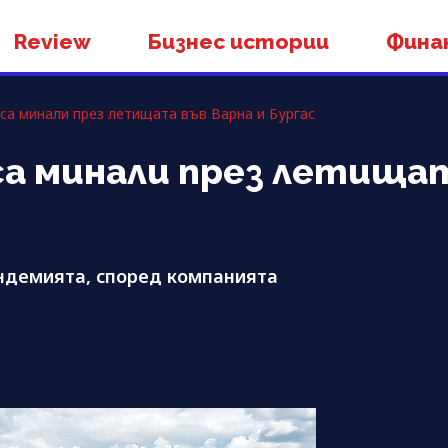
Review
Бизнес истории
Фина
 са минали през летищата във Варна и Бургас
са минали през летищат
андемията, според компанията