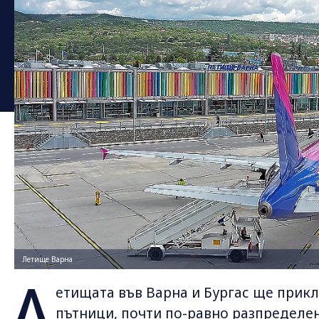
Летище Варна
Л
етищата във Варна и Бургас ще прикл
пътници, почти по-равно разпределе