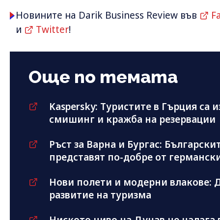
Новините на Darik Business Review във
F
и
Twitter
!
Още по темата
Kaspersky: Туристите в Гърция са 
смишинг и кражба на резервации
Ръст за Варна и Бургас: Българскит
представят по-добре от германск
Нови полети и модерни влакове: Д
развитие на туризма