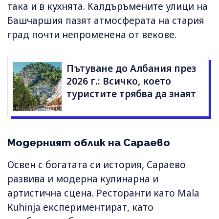
така и в кухнята. Калдъръмените улици на
Башчаршия пазят атмосферата на стария
град почти непроменена от векове.
Пътуване до Албания през
2026 г.: Всичко, което
туристите трябва да знаят
Модерният облик на Сараево
Освен с богатата си история, Сараево
развива и модерна кулинарна и
артистична сцена. Ресторанти като Mala
Kuhinja експериментират, като