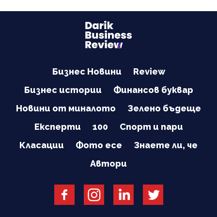
Бизнес Новини
Review
Бизнес истории
Финансов буквар
Новини от миналото
Зелено бъдеще
Експерти
100
Спорт и пари
Класации
Фото есе
Знаете ли, че
Автори