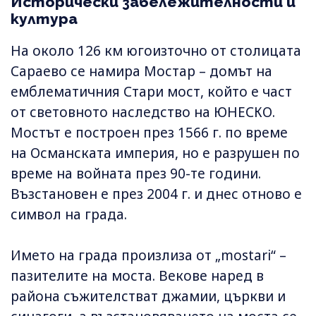
Исторически забележителности и
култура
На около 126 км югоизточно от столицата
Сараево се намира Мостар – домът на
емблематичния Стари мост, който е част
от световното наследство на ЮНЕСКО.
Мостът е построен през 1566 г. по време
на Османската империя, но е разрушен по
време на войната през 90-те години.
Възстановен е през 2004 г. и днес отново е
символ на града.
Името на града произлиза от „mostari“ –
пазителите на моста. Векове наред в
района съжителстват джамии, църкви и