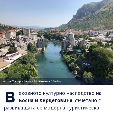
мостът Мостар в Босна и Херцеговина / Pixabay
В
ековното културно наследство на
Босна и Херцеговина
, съчетано с
развиващата се модерна туристическа