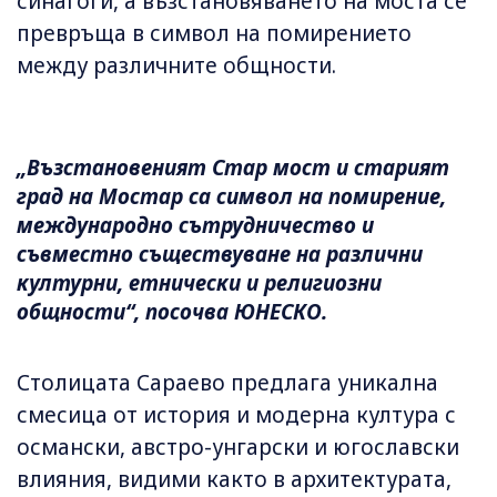
синагоги, а възстановяването на моста се
превръща в символ на помирението
между различните общности.
„Възстановеният Стар мост и старият
град на Мостар са символ на помирение,
международно сътрудничество и
съвместно съществуване на различни
културни, етнически и религиозни
общности“, посочва ЮНЕСКО.
Столицата Сараево предлага уникална
смесица от история и модерна култура с
османски, австро-унгарски и югославски
влияния, видими както в архитектурата,