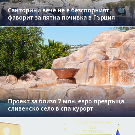
Санторини вече не е безспорният
фаворит за лятна почивка в Гърция
Проект за близо 7 млн. евро превръща
сливенско село в спа курорт