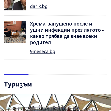
darik.bg
Хрема, запушено носле и
ушни инфекции през лятотo -
какво трябва да знае всеки
родител
9meseca.bg
Туризъм