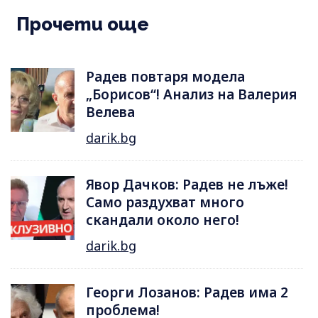
Прочети още
Радев повтаря модела
„Борисов“! Анализ на Валерия
Велева
darik.bg
Явор Дачков: Радев не лъже!
Само раздухват много
скандали около него!
darik.bg
Георги Лозанов: Радев има 2
проблема!