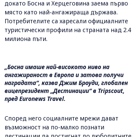
докато Босна и Херцеговина заема първо
място като най-ангажираща държава.
Потребителите са харесали официалните
туристически профили на страната над 2.4
милиона пъти.
„Босна имаше най-високото ниво на
ангажираност в Европа и затова получи
наградата“, казва Джим Броуди, глобален
вицепрезидент „Дестинации“ в Tripscout,
пред Euronews Travel.
Според него социалните мрежи дават
възможност на по-малко познати
дестинации да достигнат до любопитните