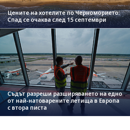
Цените на хотелите по Черноморието:
Спад се очаква след 15 септември
Съдът разреши разширяването на едно
от най-натоварените летища в Европа
с втора писта