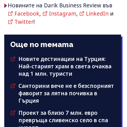
Новините на Darik Business Review във
Facebook
,
Instagram
,
LinkedIn
и
Twitter
!
Още по темата
Новите дестинации на Турция:
Най-старият храм в света очаква
над 1 млн. туристи
Санторини вече не е безспорният
фаворит за лятна почивка в
Гърция
Проект за близо 7 млн. евро
превръща сливенско село в спа