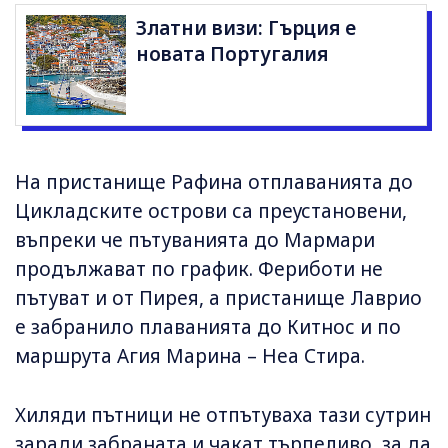
Златни визи: Гърция е
новата Португалия
На пристанище Рафина отплаванията до
Цикладските острови са преустановени,
въпреки че пътуванията до Мармари
продължават по график. Фериботи не
пътуват и от Пирея, а пристанище Лаврио
е забранило плаванията до Китнос и по
маршрута Агия Марина – Неа Стира.
Хиляди пътници не отпътуваха тази сутрин
заради забраната и чакат търпеливо, за да