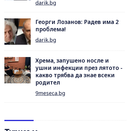
darik.bg
Георги Лозанов: Радев има 2
проблема!
darik.bg
Хрема, запушено носле и
ушни инфекции през лятотo -
какво трябва да знае всеки
родител
9meseca.bg