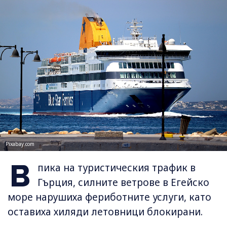
Pixabay.com
В
пика на туристическия трафик в
Гърция, силните ветрове в Егейско
море нарушиха фериботните услуги, като
оставиха хиляди летовници блокирани.