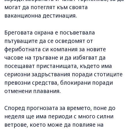
могат да потеглят към своята
ваканционна дестинация.
Бреговата охрана е посъветвала
пътуващите да се осведомят от
фериботната си компания за новите
часове на тръгване и да избягват да
посещават пристанищата, където има
сериозни задръствания поради стотиците
превозни средства, блокирани поради
отменени плавания.
Според прогнозата за времето, поне до
неделя ще има периоди с много силни
ветрове, което може да повлияе на