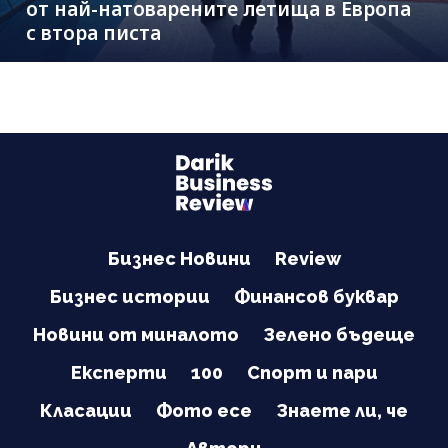
от най-натоварените летища в Европа
с втора писта
Бизнес Новини
Review
Бизнес истории
Финансов буквар
Новини от миналото
Зелено бъдеще
Експерти
100
Спорт и пари
Класации
Фото есе
Знаете ли, че