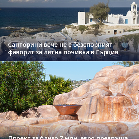
Санторини вече не е безспорният
фаворит за лятна почивка в Гърция
Проект за близо 7 млн. евро превръща