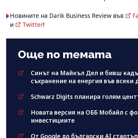
Новините на Darik Business Review във
F
и
Twitter
!
Още по темата
Синът на Майкъл Дeл и бивш кадър
съхранение на енергия във всеки 
Schwarz Digits планира голям цент
Новата версия на ОББ Мобайл с фо
инвестициите
От Google до български AI стартъ