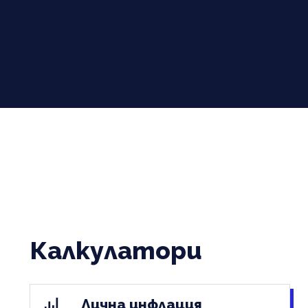
Калкулатори
Лична инфлация