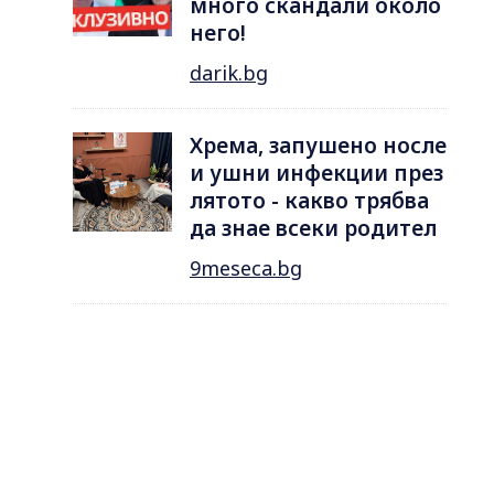
много скандали около
него!
darik.bg
Хрема, запушено носле
и ушни инфекции през
лятотo - какво трябва
да знае всеки родител
9meseca.bg