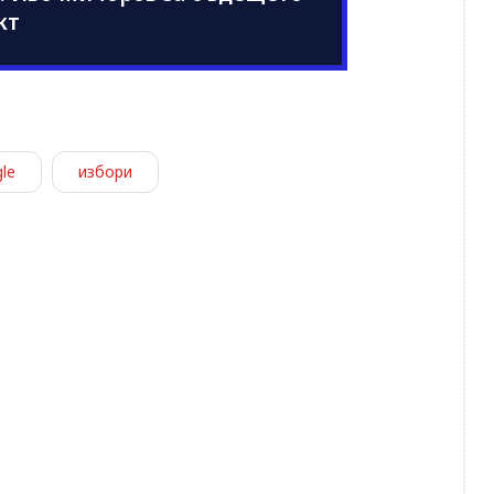
кт
le
избори