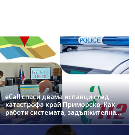
eCall спаси двама испанци след
катастрофа край Приморско: Как
работи системата, задължителна
в новите коли