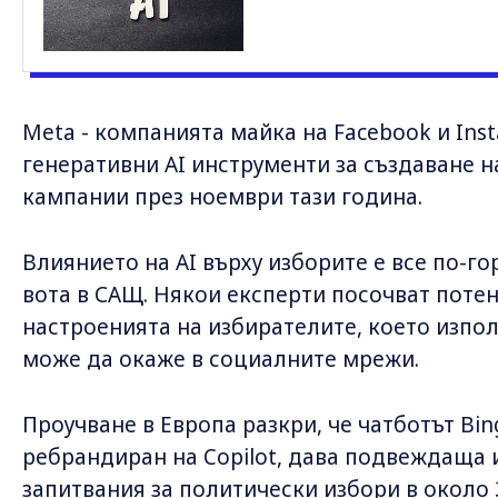
Meta - компанията майка на Facebook и Ins
генеративни AI инструменти за създаване 
кампании през ноември тази година.
Влиянието на AI върху изборите е все по-г
вота в САЩ. Някои експерти посочват поте
настроенията на избирателите, което изпол
може да окаже в социалните мрежи.
Проучване в Европа разкри, че чатботът Bing
ребрандиран на Copilot, дава подвеждаща
запитвания за политически избори в около 