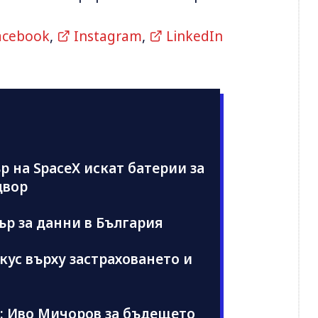
acebook
,
Instagram
,
LinkedIn
 на SpaceX искат батерии за
двор
ър за данни в България
кус върху застраховането и
п: Иво Мичоров за бъдещето