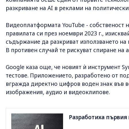
разкриване на AI в реклами на политически
Видеоплатформата YouTube - собственост н
правилата си през ноември 2023 г., изисква
съдържание да разкриват използването на 
В противен случай те рискуват спиране на 
Google каза още, че новият ѝ инструмент Syn
тестове. Приложението, разработено от по
вгражда директно цифров воден знак във в
изображения, аудио и видеоклипове.
Разработиха първия в