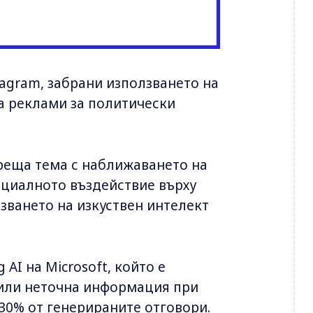
tagram, забрани използването на
на реклами за политически
ореща тема с наближаването на
нциалното въздействие върху
зването на изкуствен интелект
 AI на Microsoft, който е
 или неточна информация при
30% от генерираните отговори.