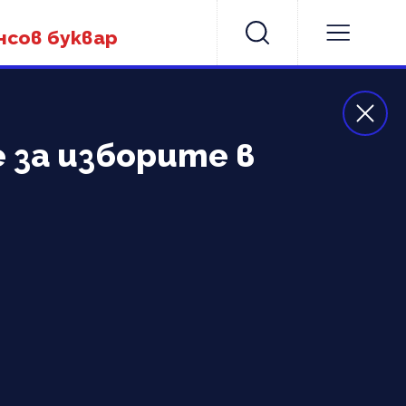
нсов буквар
 за изборите в