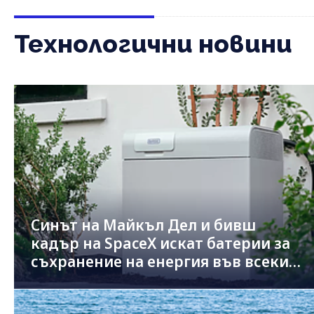
Технологични новини
Синът на Майкъл Дeл и бивш
кадър на SpaceX искат батерии за
съхранение на енергия във всеки
двор