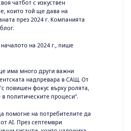
воя чатбот с изкуствен
е, които той ще дава на
аната през 2024 г. Компанията
 блог.
 началото на 2024 г., пише
 ще има много други важни
дентската надпревара в САЩ. От
"с повишен фокус върху ролята,
е в политическите процеси".
да помогне на потребителите да
т AI. През септември
ични гиганти, които наложиха