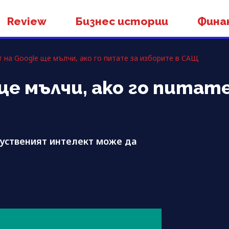
Review
Бизнес истории
Фина
 на Google ще мълчи, ако го питате за изборите в САЩ
е мълчи, ако го питате
куственият интелект може да