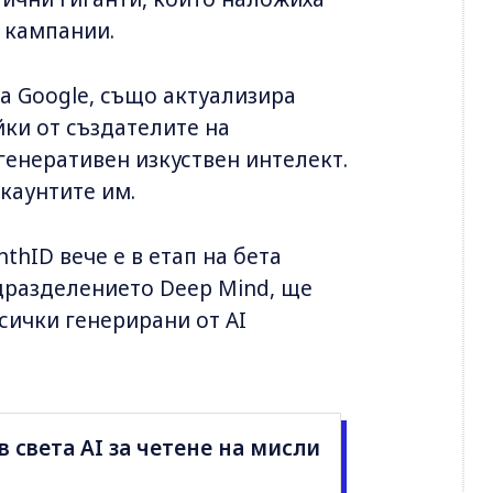
 кампании.
а Google, също актуализира
йки от създателите на
генеративен изкуствен интелект.
акаунтите им.
thID вече е в етап на бета
дразделението Deep Mind, ще
сички генерирани от AI
 света AI за четене на мисли