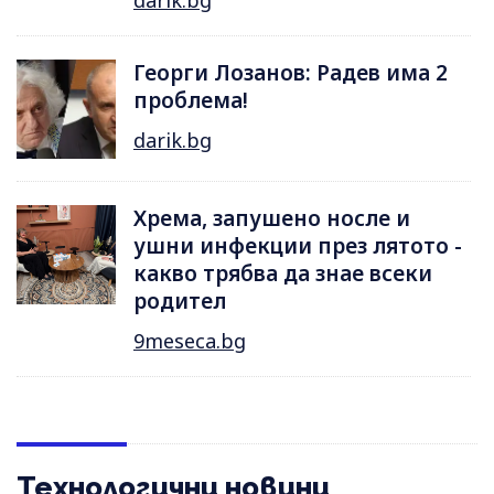
darik.bg
Георги Лозанов: Радев има 2
проблема!
darik.bg
Хрема, запушено носле и
ушни инфекции през лятотo -
какво трябва да знае всеки
родител
9meseca.bg
Технологични новини