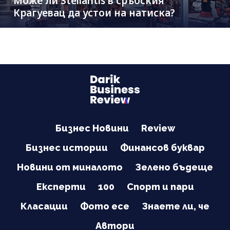
Може ли Stellantis в сръбския
Крагуевац да устои на натиска?
Бизнес Новини
Review
Бизнес истории
Финансов буквар
Новини от миналото
Зелено бъдеще
Експерти
100
Спорт и пари
Класации
Фото есе
Знаете ли, че
Автори