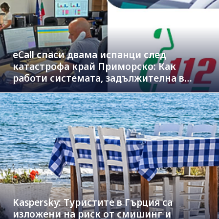
eCall спаси двама испанци след
катастрофа край Приморско: Как
работи системата, задължителна в
новите коли
Kaspersky: Туристите в Гърция са
изложени на риск от смишинг и