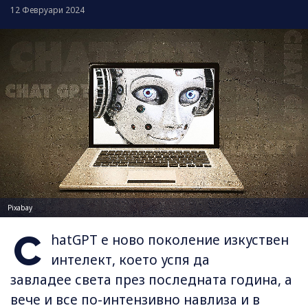
12 Февруари 2024
Pixabay
C
hatGPT е ново поколение изкуствен
интелект, което успя да
завладее света през последната година, а
вече и все по-интензивно навлиза и в