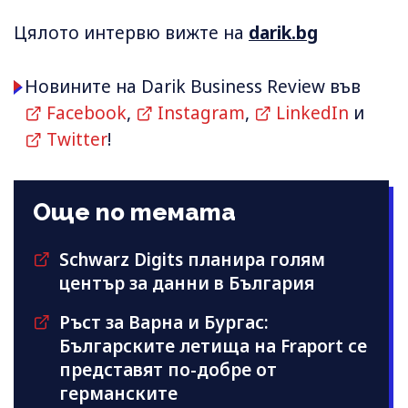
Цялото интервю вижте на
darik.bg
Новините на Darik Business Review във
Facebook
,
Instagram
,
LinkedIn
и
Twitter
!
Още по темата
Schwarz Digits планира голям
център за данни в България
Ръст за Варна и Бургас:
Българските летища на Fraport се
представят по-добре от
германските