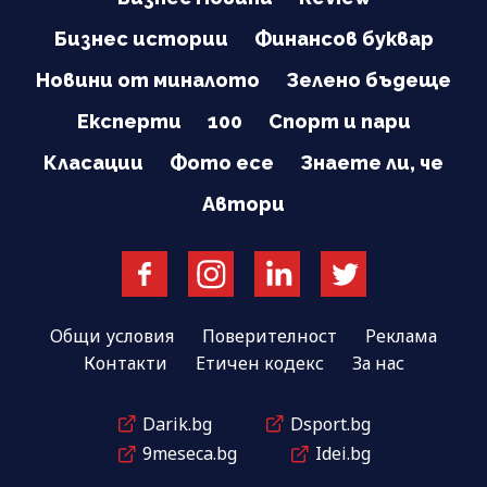
Бизнес истории
Финансов буквар
Новини от миналото
Зелено бъдеще
Експерти
100
Спорт и пари
Класации
Фото есе
Знаете ли, че
Автори
Общи условия
Поверителност
Реклама
Контакти
Етичен кодекс
За нас
Darik.bg
Dsport.bg
9meseca.bg
Idei.bg