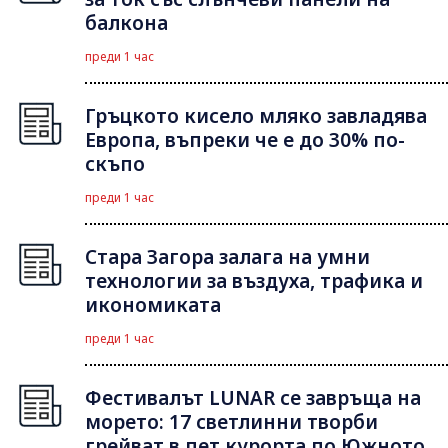
балкона
преди 1 час
Гръцкото кисело мляко завладява
Европа, въпреки че е до 30% по-
скъпо
преди 1 час
Стара Загора залага на умни
технологии за въздуха, трафика и
икономиката
преди 1 час
Фестивалът LUNAR се завръща на
морето: 17 светлинни творби
грейват в пет курорта по Южното