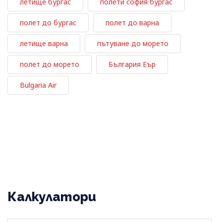
летище бургас
полети софия бургас
полет до бургас
полет до варна
летище варна
пътуване до морето
полет до морето
България Еър
Bulgaria Air
Калкулатори