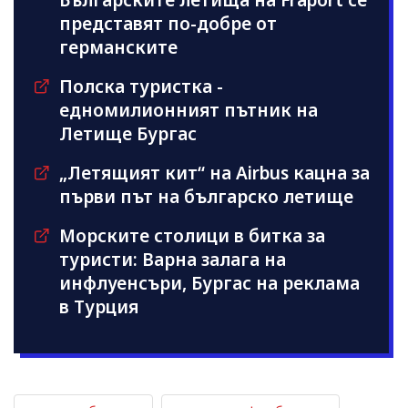
Българските летища на Fraport се
представят по-добре от
германските
Полска туристка -
едномилионният пътник на
Летище Бургас
„Летящият кит“ на Airbus кацна за
първи път на българско летище
Морските столици в битка за
туристи: Варна залага на
инфлуенсъри, Бургас на реклама
в Турция