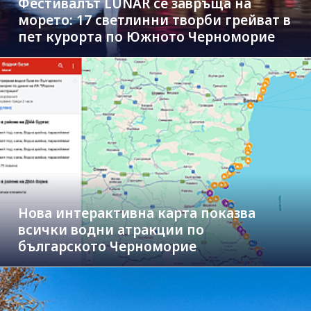
Фестивалът LUNAR се завръща на
морето: 17 светлинни творби грейват в
пет курорта по Южното Черноморие
Нова интерактивна карта показва
всички водни атракции по
българското Черноморие