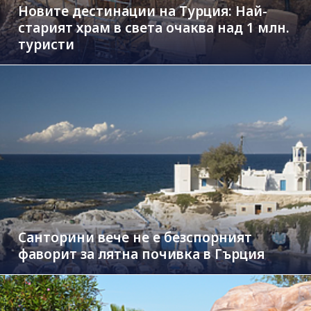
Новите дестинации на Турция: Най-
старият храм в света очаква над 1 млн.
туристи
Санторини вече не е безспорният
фаворит за лятна почивка в Гърция