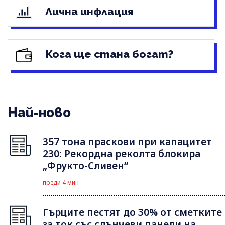
Лична инфлация
Кога ще стана богат?
Най-ново
357 тона праскови при капацитет
230: Рекордна реколта блокира
„Фрукто-Сливен“
преди 4 мин
Гърците пестят до 30% от сметките
за ток със слънчеви панели на