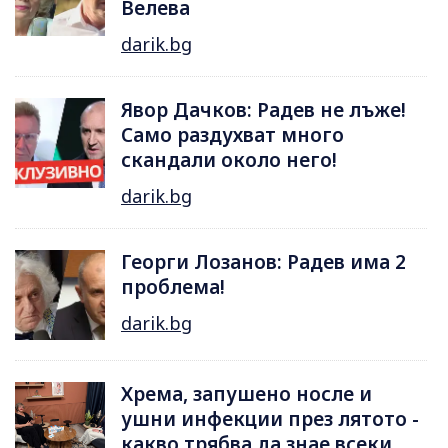
Велева
darik.bg
Явор Дачков: Радев не лъже!
Само раздухват много
скандали около него!
darik.bg
Георги Лозанов: Радев има 2
проблема!
darik.bg
Хрема, запушено носле и
ушни инфекции през лятотo -
какво трябва да знае всеки