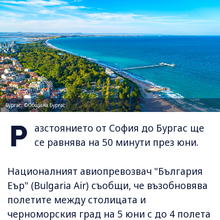
Бургас; ©Община Бургас
Р
азстоянието от София до Бургас ще
се равнява на 50 минути през юни.
Националният авиопревозвач "България
Еър" (Bulgaria Air) съобщи, че възобновява
полетите между столицата и
черноморския град на 5 юни с до 4 полета