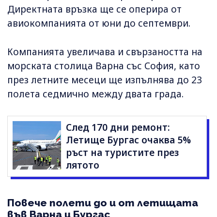
Директната връзка ще се оперира от
авиокомпанията от юни до септември.
Компанията увеличава и свързаността на
морската столица Варна със София, като
през летните месеци ще изпълнява до 23
полета седмично между двата града.
След 170 дни ремонт:
Летище Бургас очаква 5%
ръст на туристите през
лятото
Повече полети до и от летищата
във Варна и Бургас