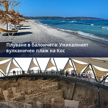
Плуване в балончета: Уникалният
вулканичен плаж на Кос