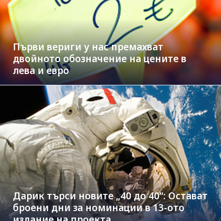
Първи вериги у нас премахват
двойното обозначение на цените в
лева и евро
Дарик търси новите „40 до 40“: Остават
броени дни за номинации в 13-ото
издание на проекта