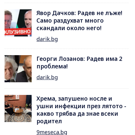
Явор Дачков: Радев не лъже!
Само раздухват много
скандали около него!
darik.bg
Георги Лозанов: Радев има 2
проблема!
darik.bg
Хрема, запушено носле и
ушни инфекции през лятотo -
какво трябва да знае всеки
родител
9meseca.bg