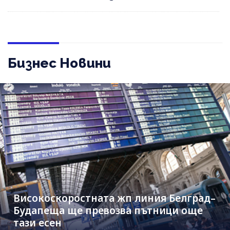
Бизнес Новини
Високоскоростната жп линия Белград–
Будапеща ще превозва пътници още
тази есен