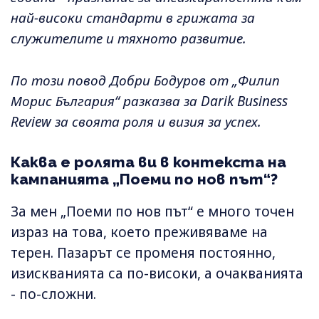
най-високи стандарти в грижата за
служителите и тяхното развитие.
По този повод Добри Бодуров от „Филип
Морис България“ разказва за Darik Business
Review за своята роля и визия за успех.
Каква е ролята ви в контекста на
кампанията „Поеми по нов път“?
За мен „Поеми по нов път“ е много точен
израз на това, което преживяваме на
терен. Пазарът се променя постоянно,
изискванията са по-високи, а очакванията
- по-сложни.