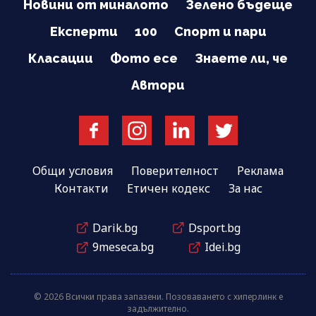
Новини от миналото
Зелено бъдеще
Експерти
100
Спорт и пари
Класации
Фото есе
Знаете ли, че
Автори
Общи условия
Поверителност
Реклама
Контакти
Етичен кодекс
За нас
Darik.bg
Dsport.bg
9meseca.bg
Idei.bg
© 2026 Всички права запазени. Позоваването с хиперлинк е
задължително.