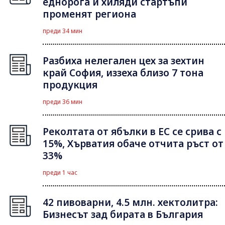
еднорога и хиляди стартъпи
променят региона
преди 34 мин
Разбиха нелегален цех за зехтин
край София, иззеха близо 7 тона
продукция
преди 36 мин
Реколтата от ябълки в ЕС се срива с
15%, Хърватия обаче отчита ръст от
33%
преди 1 час
42 пивоварни, 4.5 млн. хектолитра:
Бизнесът зад бирата в България