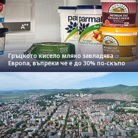
Гръцкото кисело мляко завладява
Европа, въпреки че е до 30% по-скъпо