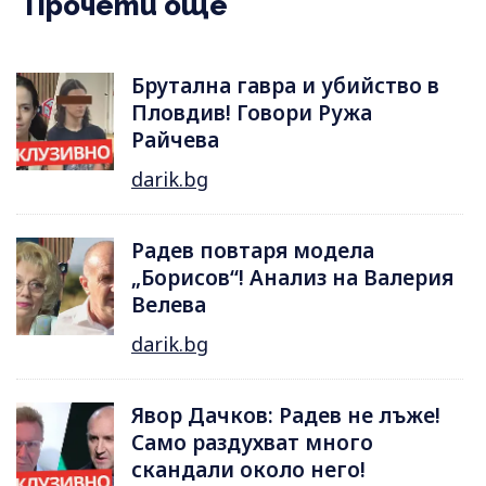
Прочети още
Брутална гавра и убийство в
Пловдив! Говори Ружа
Райчева
darik.bg
Радев повтаря модела
„Борисов“! Анализ на Валерия
Велева
darik.bg
Явор Дачков: Радев не лъже!
Само раздухват много
скандали около него!