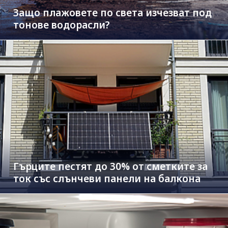
Защо плажовете по света изчезват под
тонове водорасли?
Гърците пестят до 30% от сметките за
ток със слънчеви панели на балкона