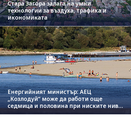
Стара Загора залага на умни
технологии за въздуха, трафика и
икономиката
Енергийният министър: АЕЦ
„Козлодуй“ може да работи още
седмица и половина при ниските нива
на Дунав