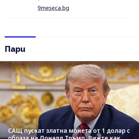
9meseca.bg
Пари
САЩ пускат златна монета от 1 долар с
образа на Доналд Тръмп. Вижте как