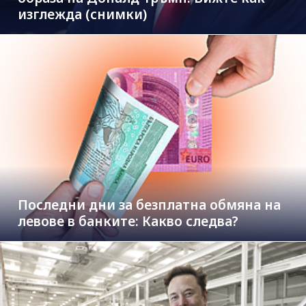
изглежда (снимки)
Последни дни за безплатна обмяна на
левове в банките: Какво следва?