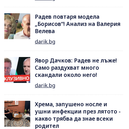
Радев повтаря модела
„Борисов“! Анализ на Валерия
Велева
darik.bg
Явор Дачков: Радев не лъже!
Само раздухват много
скандали около него!
darik.bg
Хрема, запушено носле и
ушни инфекции през лятотo -
какво трябва да знае всеки
родител