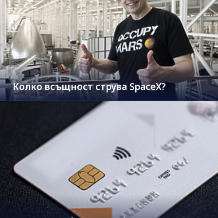
Колко всъщност струва SpaceX?