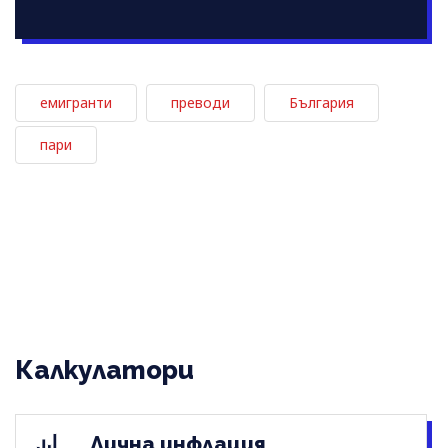
емигранти
преводи
България
пари
Калкулатори
Лична инфлация