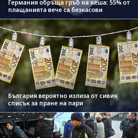
Германия обръща гръб на кеша: 55% от
плащанията вече са безкасови
България вероятно излиза от сивия
списък за пране на пари