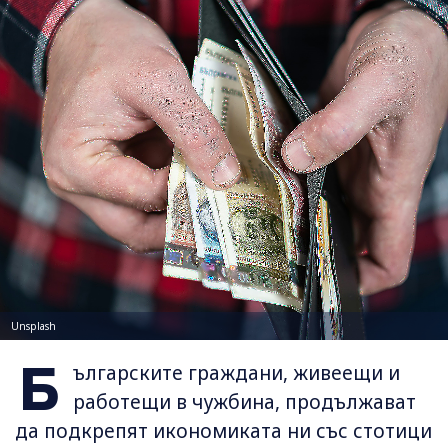
Unsplash
Б
ългарските граждани, живеещи и
работещи в чужбина, продължават
да подкрепят икономиката ни със стотици