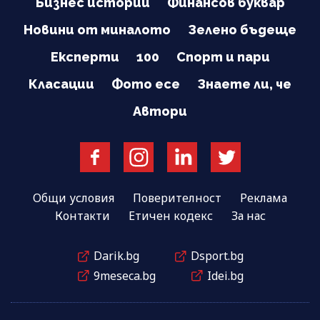
Бизнес истории
Финансов буквар
Новини от миналото
Зелено бъдеще
Експерти
100
Спорт и пари
Класации
Фото есе
Знаете ли, че
Автори
Общи условия
Поверителност
Реклама
Контакти
Етичен кодекс
За нас
Darik.bg
Dsport.bg
9meseca.bg
Idei.bg