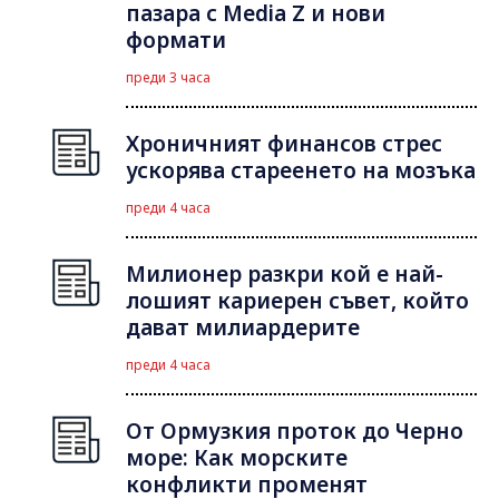
пазара с Media Z и нови
формати
преди 3 часа
Хроничният финансов стрес
ускорява стареенето на мозъка
преди 4 часа
Милионер разкри кой е най-
лошият кариерен съвет, който
дават милиардерите
преди 4 часа
От Ормузкия проток до Черно
море: Как морските
конфликти променят