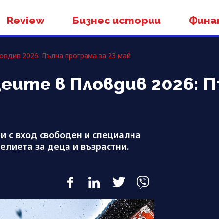
Review
Бизнес истории
Фина
овдив 2026: Пълна програма за 23 май
зеите в Пловдив 2026: 
и с вход свободен и специална
елиета за деца и възрастни.