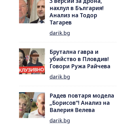
3 версии за дрона,
нахлул в България!
Анализ на Тодор
Тагарев
darik.bg
Брутална гавра и
убийство в Пловдив!
Говори Ружа Райчева
darik.bg
Радев повтаря модела
„Борисов“! Анализ на
Валерия Велева
darik.bg