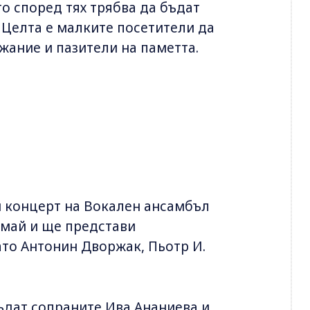
о според тях трябва да бъдат
 Целта е малките посетители да
жание и пазители на паметта.
ои концерт на Вокален ансамбъл
4 май и ще представи
то Антонин Дворжак, Пьотр И.
бъдат сопраните Ива Ананиева и