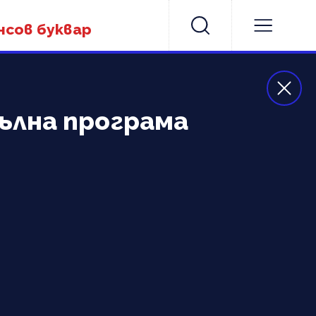
нсов буквар
Пълна програма