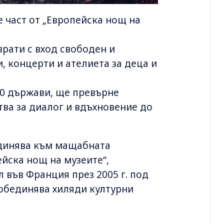
е част от „Европейска нощ на
врати с вход свободен и
 концерти и ателиета за деца и
30 държави, ще превърне
тва за диалог и вдъхновение до
единява към мащабната
йска нощ на музеите“,
 във Франция през 2005 г. под
обединява хиляди културни