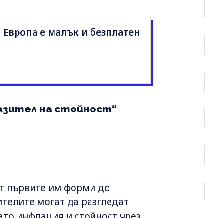
 Европа е малък и безплатен
азител на стойност“
от първите им форми до
телите могат да разгледат
като инфлация и стойност чрез