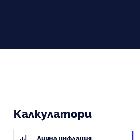
Калкулатори
Лична инфлация