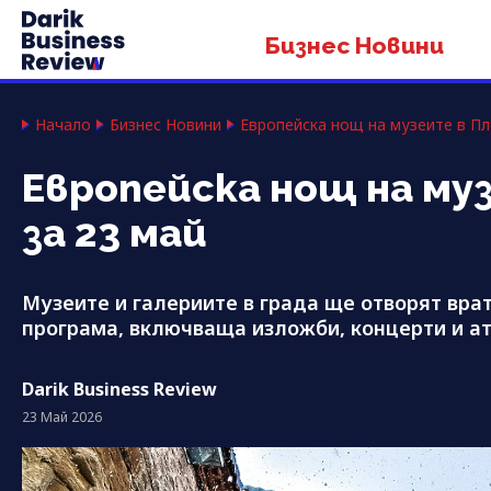
Бизнес Новини
Начало
Бизнес Новини
Европейска нощ на музеите в Пл
Европейска нощ на му
за 23 май
Музеите и галериите в града ще отворят врат
програма, включваща изложби, концерти и ат
Darik Business Review
23 Май 2026