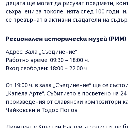
децата ще могат да рисуват предмети, коит
съхранени за поколенията след 100 години.
се превърнат в активни създатели на съдър
Регионален исторически музей (РИМ)
Адрес: Зала „Съединение“
Работно време: 09:30 – 18:00 ч.
Вход свободен: 18:00 – 22:00 ч.
От 19:00 ч. в зала „Съединение“ ще се съст
„Капела Арте“. Събитието е посветено на 2
произведения от славянски композитори ка
Чайковски и Тодор Попов.
Диригент е Кръстин Настев, а солисти ще 