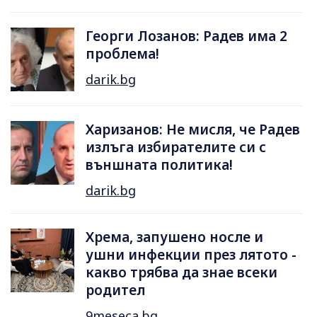
Георги Лозанов: Радев има 2
проблема!
darik.bg
Харизанов: Не мисля, че Радев
излъга избирателите си с
външната политика!
darik.bg
Хрема, запушено носле и
ушни инфекции през лятотo -
какво трябва да знае всеки
родител
9meseca.bg