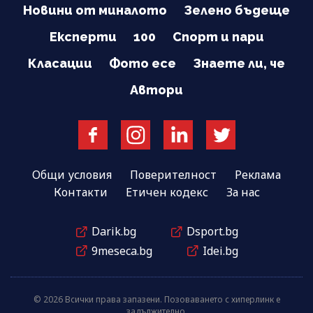
Новини от миналото
Зелено бъдеще
Експерти
100
Спорт и пари
Класации
Фото есе
Знаете ли, че
Автори
Общи условия
Поверителност
Реклама
Контакти
Етичен кодекс
За нас
Darik.bg
Dsport.bg
9meseca.bg
Idei.bg
© 2026 Всички права запазени. Позоваването с хиперлинк е
задължително.