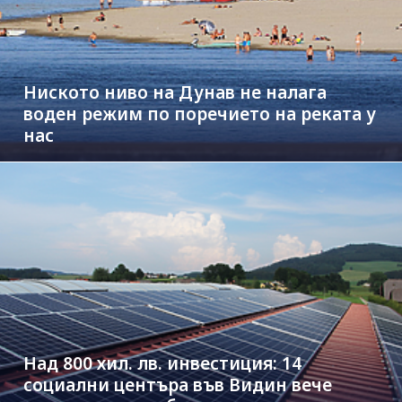
Ниското ниво на Дунав не налага
воден режим по поречието на реката у
нас
Над 800 хил. лв. инвестиция: 14
социални центъра във Видин вече