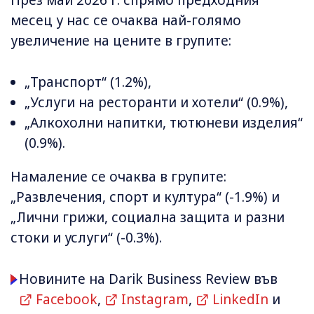
През май 2026 г. спрямо предходния
месец у нас се очаква най-голямо
увеличение на цените в групите:
„Транспорт“ (1.2%),
„Услуги на ресторанти и хотели“ (0.9%),
„Алкохолни напитки, тютюневи изделия“
(0.9%).
Намаление се очаква в групите:
„Развлечения, спорт и култура“ (-1.9%) и
„Лични грижи, социална защита и разни
стоки и услуги“ (-0.3%).
Новините на Darik Business Review във
Facebook
,
Instagram
,
LinkedIn
и