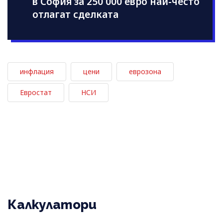
в София за 250 000 евро най-често
отлагат сделката
инфлация
цени
еврозона
Евростат
НСИ
Калкулатори