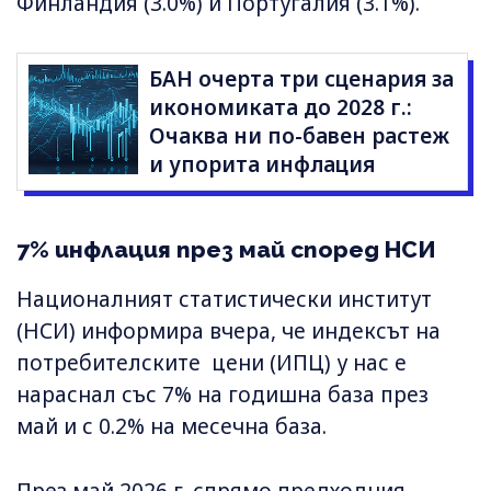
Финландия (3.0%) и Португалия (3.1%).
БАН очерта три сценария за
икономиката до 2028 г.:
Очаква ни по-бавен растеж
и упорита инфлация
7% инфлация през май според НСИ
Националният статистически институт
(НСИ) информира вчера, че индексът на
потребителските цени (ИПЦ) у нас е
нараснал със 7% на годишна база през
май и с 0.2% на месечна база.