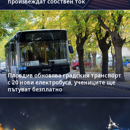
произвеждат собствен ток
Пловдив обновява градския транспорт
с 20 нови електробуса, учениците ще
пътуват безплатно