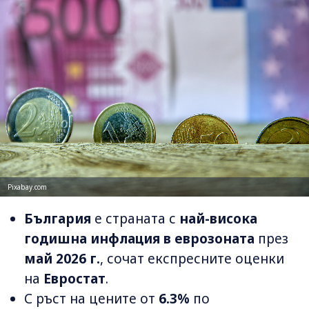
Pixabay.com
България
е страната с
най-висока
годишна инфлация в еврозоната
през
май 2026 г.
, сочат експресните оценки
на
Евростат
.
С ръст на цените от
6.3%
по