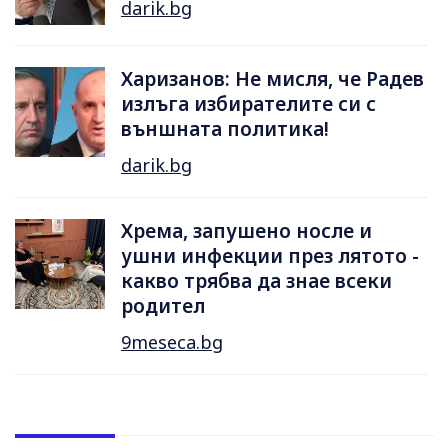
darik.bg
Харизанов: Не мисля, че Радев
излъга избирателите си с
външната политика!
darik.bg
Хрема, запушено носле и
ушни инфекции през лятотo -
какво трябва да знае всеки
родител
9meseca.bg