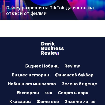
Disney разреши на TikTok да използва
откъси от филми
Бизнес Новини
Review
Бизнес истории
Финансов буквар
Новини от миналото
Зелено бъдеще
Експерти
100
Спорт и пари
Класации
Фото есе
Знаете ли, че