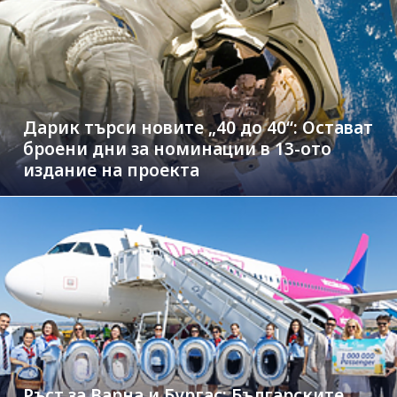
Дарик търси новите „40 до 40“: Остават
броени дни за номинации в 13-ото
издание на проекта
Ръст за Варна и Бургас: Българските