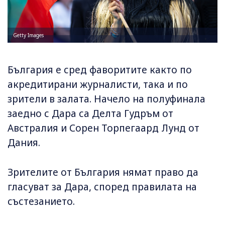
Getty Images
България е сред фаворитите както по
акредитирани журналисти, така и по
зрители в залата. Начело на полуфинала
заедно с Дара са Делта Гудръм от
Австралия и Сорен Торпегаард Лунд от
Дания.
Зрителите от България нямат право да
гласуват за Дара, според правилата на
състезанието.