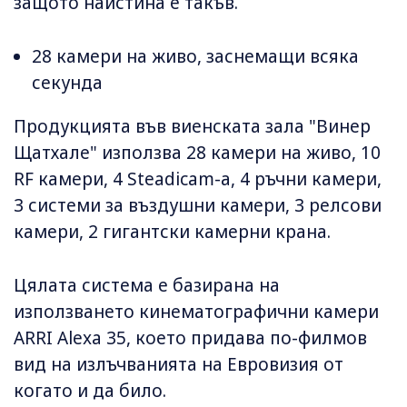
защото наистина е такъв.
28 камери на живо, заснемащи всяка
секунда
Продукцията във виенската зала "Винер
Щатхале" използва 28 камери на живо, 10
RF камери, 4 Steadicam-а, 4 ръчни камери,
3 системи за въздушни камери, 3 релсови
камери, 2 гигантски камерни крана.
Цялата система е базирана на
използването кинематографични камери
ARRI Alexa 35, което придава по-филмов
вид на излъчванията на Евровизия от
когато и да било.