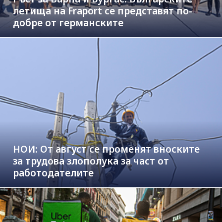
летища на Fraport се представят по-
добре от германските
НОИ: От август се променят вноските
за трудова злополука за част от
работодателите