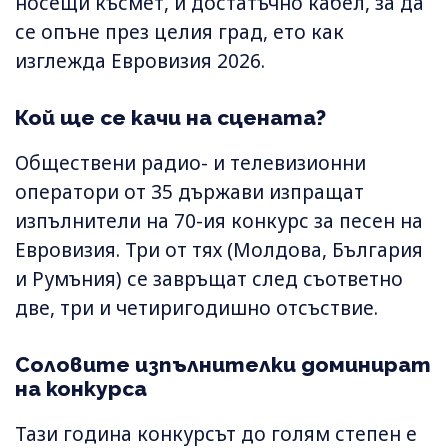
носещи късмет, и достатъчно кабел, за да
се опъне през целия град, ето как
изглежда Евровизия 2026.
Кой ще се качи на сцената?
Обществени радио- и телевизионни
оператори от 35 държави изпращат
изпълнители на 70-ия конкурс за песен на
Евровизия. Три от тях (Молдова, България
и Румъния) се завръщат след съответно
две, три и четиригодишно отсъствие.
Соловите изпълнителки доминират
на конкурса
Тази година конкурсът до голям степен е