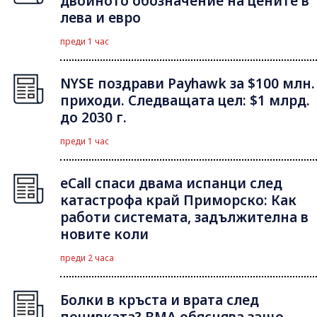
двойното обозначение на цените в
лева и евро
преди 1 час
NYSE поздрави Payhawk за $100 млн.
приходи. Следващата цел: $1 млрд.
до 2030 г.
преди 1 час
eCall спаси двама испанци след
катастрофа край Приморско: Как
работи системата, задължителна в
новите коли
преди 2 часа
Болки в кръста и врата след
почивката? ВМА обяснява защо