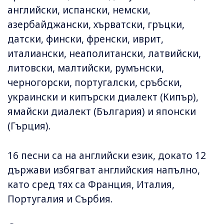
английски, испански, немски,
азербайджански, хърватски, гръцки,
датски, фински, френски, иврит,
италиански, неаполитански, латвийски,
литовски, малтийски, румънски,
черногорски, португалски, сръбски,
украински и кипърски диалект (Кипър),
ямайски диалект (България) и японски
(Гърция).
16 песни са на английски език, докато 12
държави избягват английския напълно,
като сред тях са Франция, Италия,
Португалия и Сърбия.