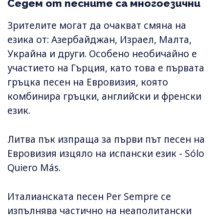
Седем от песните са многоезични
Зрителите могат да очакват смяна на
езика от: Азербайджан, Израел, Малта,
Украйна и други. Особено необичайно е
участието на Гърция, като това е първата
гръцка песен на Евровизия, която
комбинира гръцки, английски и френски
език.
Литва пък изпраща за първи път песен на
Евровизия изцяло на испански език - Sólo
Quiero Más.
Италианската песен Per Sempre се
изпълнява частично на неаполитански