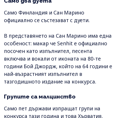
Само два дуета
Само Финландия и Сан Марино
официално се състезават с дуети.
В представянето на Сан Марино има една
особеност: макар че Senhit е официално
посочен като изпълнител, песента
включва и вокали от иконата на 80-те
години Бой Джордж, който на 64 години е
най-възрастният изпълнител в
тазгодишното издание на конкурса.
Групите са малцинство
Само пет държави изпращат групи на
конкурса тази година и това Хърватия,