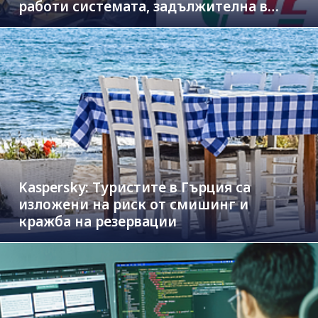
работи системата, задължителна в
новите коли
Kaspersky: Туристите в Гърция са
изложени на риск от смишинг и
кражба на резервации