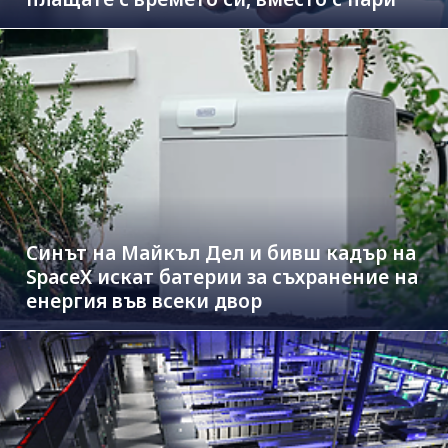
Синът на Майкъл Дeл и бивш кадър на
SpaceX искат батерии за съхранение на
енергия във всеки двор