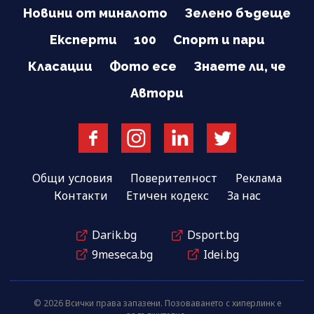
Новини от миналото
Зелено бъдеще
Експерти
100
Спорт и пари
Класации
Фото есе
Знаете ли, че
Автори
Общи условия
Поверителност
Реклама
Контакти
Етичен кодекс
За нас
Darik.bg
Dsport.bg
9meseca.bg
Idei.bg
© 2026 Всички права запазени. Позоваването с хиперлинк е