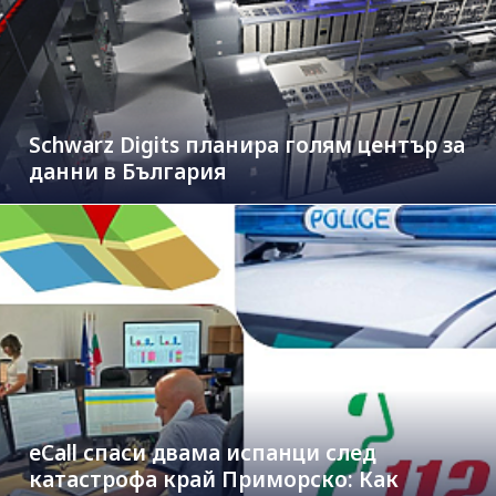
Schwarz Digits планира голям център за
данни в България
eCall спаси двама испанци след
катастрофа край Приморско: Как