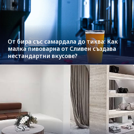
От бира със самардала до тиква: Как
малка пивоварна от Сливен създава
нестандартни вкусове?