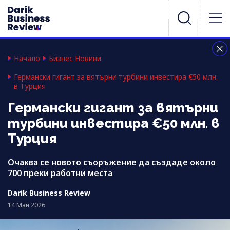
Начало
Бизнес Новини
Германски гигант за вятърни турбини инвестира €50 млн.
в Турция
Германски гигант за вятърни
турбини инвестира €50 млн. в
Турция
Очаква се новото съоръжение да създаде около
700 преки работни места
Darik Business Review
14 Май 2026