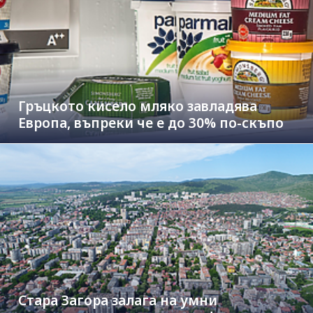
Гръцкото кисело мляко завладява
Европа, въпреки че е до 30% по-скъпо
Стара Загора залага на умни