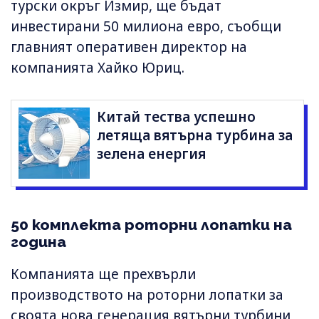
турски окръг Измир, ще бъдат
инвестирани 50 милиона евро, съобщи
главният оперативен директор на
компанията Хайко Юриц.
Китай тества успешно
летяща вятърна турбина за
зелена енергия
50 комплекта роторни лопатки на
година
Компанията ще прехвърли
производството на роторни лопатки за
своята нова генерация вятърни турбини