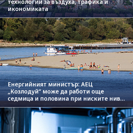
технологии за въздуха, трафика и
икономиката
Енергийният министър: АЕЦ
„Козлодуй“ може да работи още
седмица и половина при ниските нива
на Дунав