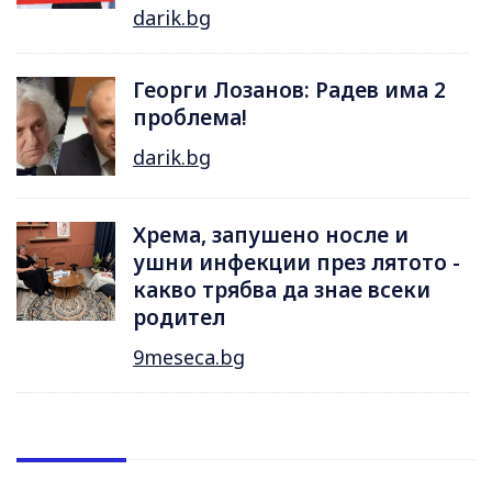
darik.bg
Георги Лозанов: Радев има 2
проблема!
darik.bg
Хрема, запушено носле и
ушни инфекции през лятотo -
какво трябва да знае всеки
родител
9meseca.bg