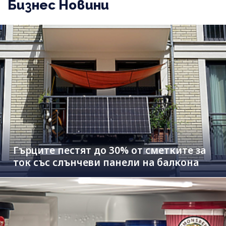
Бизнес Новини
Гърците пестят до 30% от сметките за
ток със слънчеви панели на балкона