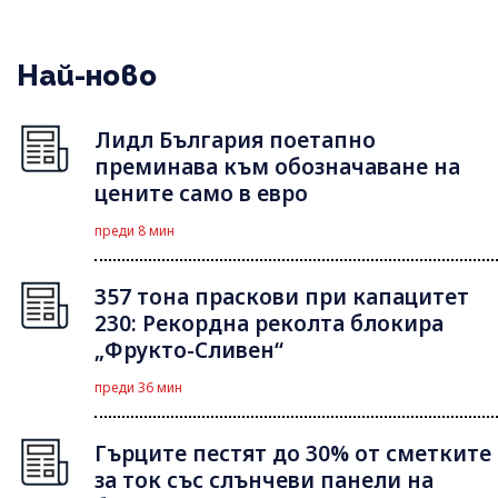
Най-ново
Лидл България поетапно
преминава към обозначаване на
цените само в евро
преди 8 мин
357 тона праскови при капацитет
230: Рекордна реколта блокира
„Фрукто-Сливен“
преди 36 мин
Гърците пестят до 30% от сметките
за ток със слънчеви панели на