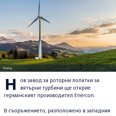
Pixabay
Н
ов завод за роторни лопатки за
вятърни турбини ще открие
германският производител Enercon.
В съоръжението, разположено в западния