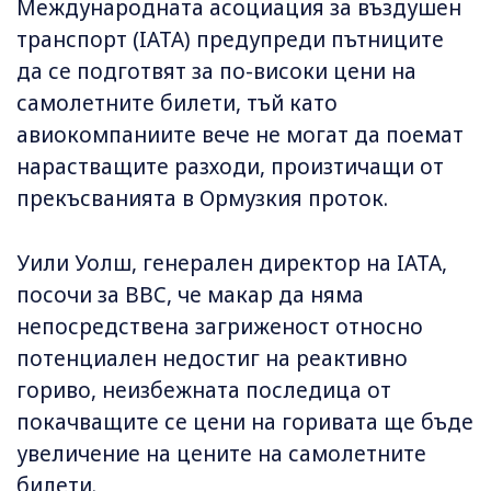
Международната асоциация за въздушен
транспорт (IATA) предупреди пътниците
да се подготвят за по-високи цени на
самолетните билети, тъй като
авиокомпаниите вече не могат да поемат
нарастващите разходи, произтичащи от
прекъсванията в Ормузкия проток.
Уили Уолш, генерален директор на IATA,
посочи за BBC, че макар да няма
непосредствена загриженост относно
потенциален недостиг на реактивно
гориво, неизбежната последица от
покачващите се цени на горивата ще бъде
увеличение на цените на самолетните
билети.