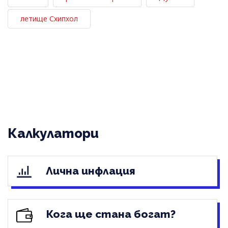
летище Схипхол
Калкулатори
Лична инфлация
Кога ще стана богат?