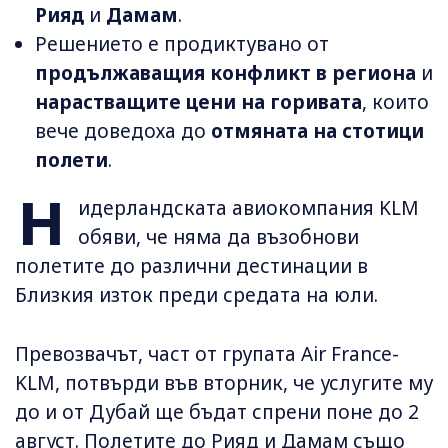
Рияд
и
Дамам
.
Решението е продиктувано от
продължаващия конфликт в региона
и
нарастващите цени на горивата
, които
вече доведоха до
отмяната на стотици
полети
.
Н
идерландската авиокомпания KLM
обяви, че няма да възобнови
полетите до различни дестинации в
Близкия изток преди средата на юли.
Превозвачът, част от групата Air France-
KLM, потвърди във вторник, че услугите му
до и от Дубай ще бъдат спрени поне до 2
август. Полетите до Рияд и Дамам също