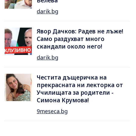
Велева
darik.bg
Явор Дачков: Радев не лъже!
Само раздухват много
скандали около него!
darik.bg
Честита дъщеричка на
прекрасната ни лекторка от
Училищата за родители -
Симона Крумова!
9meseca.bg