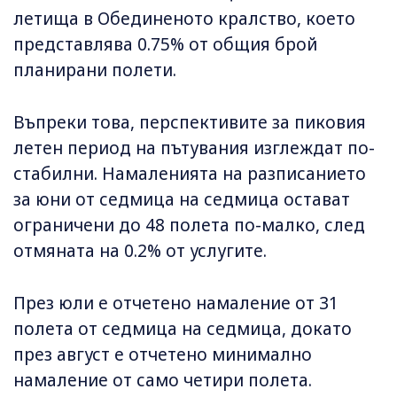
летища в Обединеното кралство, което
представлява 0.75% от общия брой
планирани полети.
Въпреки това, перспективите за пиковия
летен период на пътувания изглеждат по-
стабилни. Намаленията на разписанието
за юни от седмица на седмица остават
ограничени до 48 полета по-малко, след
отмяната на 0.2% от услугите.
През юли е отчетено намаление от 31
полета от седмица на седмица, докато
през август е отчетено минимално
намаление от само четири полета.