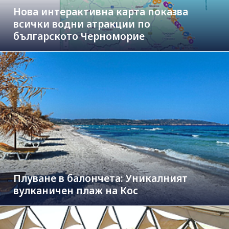
Нова интерактивна карта показва
всички водни атракции по
българското Черноморие
Плуване в балончета: Уникалният
вулканичен плаж на Кос