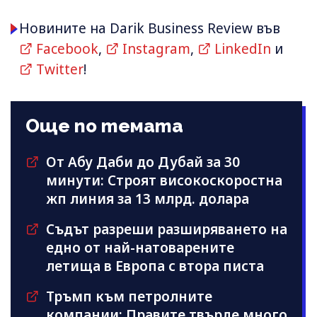
Новините на Darik Business Review във
Facebook
,
Instagram
,
LinkedIn
и
Twitter
!
Още по темата
От Абу Даби до Дубай за 30
минути: Строят високоскоростна
жп линия за 13 млрд. долара
Съдът разреши разширяването на
едно от най-натоварените
летища в Европа с втора писта
Тръмп към петролните
компании: Правите твърде много