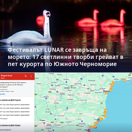
Фестивалът LUNAR се завръща на
морето: 17 светлинни творби грейват в
пет курорта по Южното Черноморие