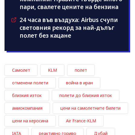
пари, свалете цените на бензина
24 часа във въздуха: Airbus счупи
световния рекорд за най-дълъг
полет без кацане
Самолет
KLM
полет
отменени полети
война в иран
близкия изток
полети до близкия изток
амиокомпания
цени на самолетните билети
цени на керосина
Air France-KLM
IATA
реактивно гориво
Дубай