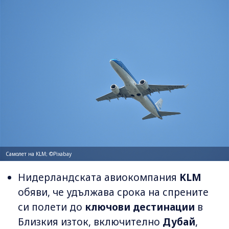
Самолет на KLM; ©Pixabay
Нидерландската авиокомпания
KLM
обяви, че удължава срока на спрените
си полети до
ключови дестинации
в
Близкия изток, включително
Дубай
,