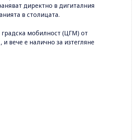
раняват директно в дигиталния
анията в столицата.
 градска мобилност (ЦГМ) от
 и вече е налично за изтегляне