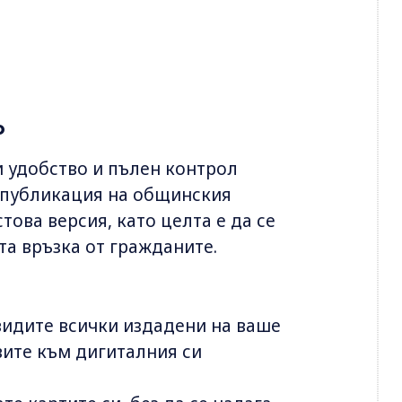
o
 удобство и пълен контрол
т публикация на общинския
това версия, като целта е да се
та връзка от гражданите.
идите всички издадени на ваше
вите към дигиталния си