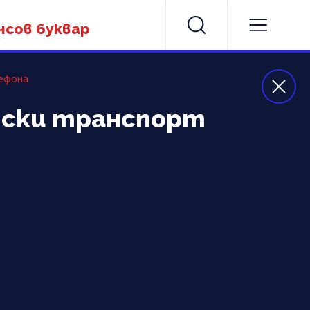
нсов буквар
лефона
адски транспорт