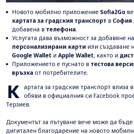
Новото мобилно приложение
Sofia2Go
ве
картата за градския транспорт
в
София
добавена в
телефона
.
Услугата дава възможност за добавяне н
персонализирани карти
или създаване 
Google Wallet
и
Apple Wallet
, както и
дис
Приложението е пуснато в
тестова верси
връзка
от потребителите.
К
артата за градския транспорт влиза 
обяви в официалния си Facebook про
Терзиев.
Документът за пътуване вече може да бъде
дигитален благодарение на новото мобилно