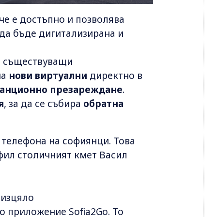
че е достъпно и позволява
да бъде дигитализирана и
а съществуващи
на
нови виртуални
директно в
танционно презареждане
.
я
, за да се събира
обратна
в телефона на софиянци. Това
фил столичният кмет Васил
 изцяло
 приложение Sofia2Go. То