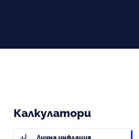
Калкулатори
Лична инфлация