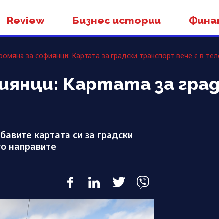
Review
Бизнес истории
Фина
ромяна за софиянци: Картата за градски транспорт вече е в те
фиянци: Картата за гр
бавите картата си за градски
го направите