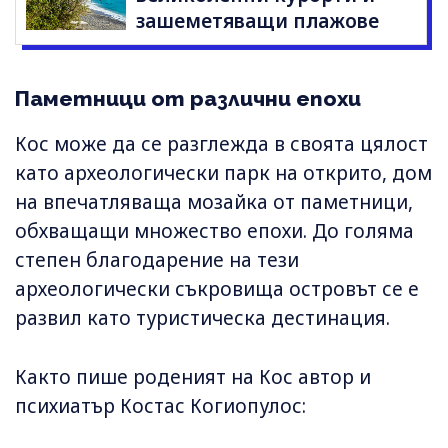
зашеметяващи плажове
Паметници от различни епохи
Кос може да се разглежда в своята цялост
като археологически парк на открито, дом
на впечатляваща мозайка от паметници,
обхващащи множество епохи. До голяма
степен благодарение на тези
археологически съкровища островът се е
развил като туристическа дестинация.
Както пише роденият на Кос автор и
психиатър Костас Когиопулос: