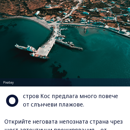
Pixabay
О
стров Кос предлага много повече
от слънчеви плажове.
Открийте неговата непозната страна чрез