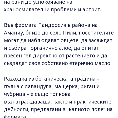
на рани до успокояване на
храносмилателни проблеми и артрит.
Във фермата Пандросия в района на
Аманиу, близо до село Пили, посетителите
могат да наблюдават овцете, да засаждат
и събират органично алое, да опитат
пресен гел директно от растението и да
създадат свое собствено етерично масло.
Разходка из ботаническата градина –
пълна с лавандула, мащерка, риган и
чубрица – е също толкова
възнаграждаваща, както и практическите
дейности, предлагани в „калното поле“ на
фермата.