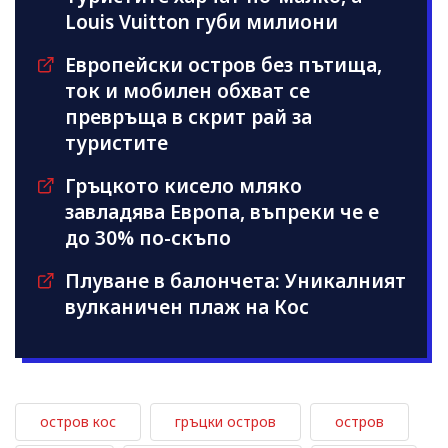
Louis Vuitton губи милиони
Европейски остров без пътища,
ток и мобилен обхват се
превръща в скрит рай за
туристите
Гръцкото кисело мляко
завладява Европа, въпреки че е
до 30% по-скъпо
Плуване в балончета: Уникалният
вулканичен плаж на Кос
остров кос
гръцки остров
остров