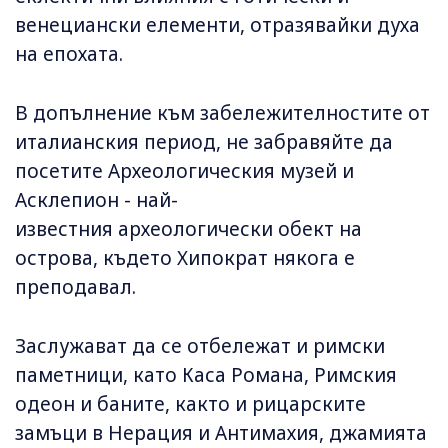
венециански елементи, отразявайки духа
на епохата.
В допълнение към забележителностите от
италианския период, не забравяйте да
посетите Археологическия музей и
Асклепион - най-
известния археологически обект на
острова, където Хипократ някога е
преподавал.
Заслужават да се отбележат и римски
паметници, като Каса Романа, Римския
одеон и баните, както и рицарските
замъци в Нерация и Антимахия, джамията