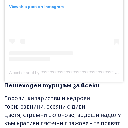
View this post on Instagram
A post shared by ???????????????????????????????? ???????????????????? ???????????????????????????? (@discovergreekculture)
Пешеходен туризъм за всеки
Борови, кипарисови и кедрови
гори; равнини, осеяни с диви
цветя; стръмни склонове, водещи надолу
към красиви пясъчни плажове - те правят