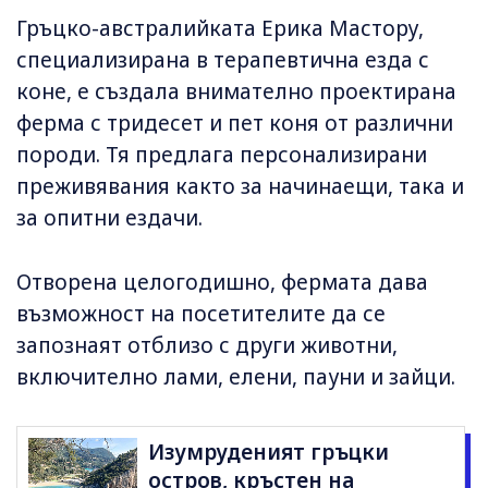
Гръцко-австралийката Ерика Мастору,
специализирана в терапевтична езда с
коне, е създала внимателно проектирана
ферма с тридесет и пет коня от различни
породи. Тя предлага персонализирани
преживявания както за начинаещи, така и
за опитни ездачи.
Отворена целогодишно, фермата дава
възможност на посетителите да се
запознаят отблизо с други животни,
включително лами, елени, пауни и зайци.
Изумруденият гръцки
остров, кръстен на