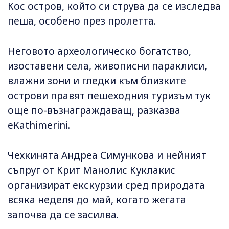
Кос остров, който си струва да се изследва
пеша, особено през пролетта.
Неговото археологическо богатство,
изоставени села, живописни параклиси,
влажни зони и гледки към близките
острови правят пешеходния туризъм тук
още по-възнаграждаващ, разказва
eKathimerini.
Чехкинята Андреа Симункова и нейният
съпруг от Крит Манолис Куклакис
организират екскурзии сред природата
всяка неделя до май, когато жегата
започва да се засилва.