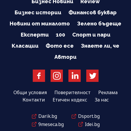
Бизнес Новини
Review
Бизнес истории
Финансов буквар
Новини от миналото
Зелено бъдеще
Експерти
100
Спорт и пари
Класации
Фото есе
Знаете ли, че
Автори
Общи условия
Поверителност
Реклама
Контакти
Етичен кодекс
За нас
Darik.bg
Dsport.bg
9meseca.bg
Idei.bg