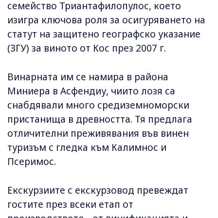
семейство Триантафилопулос, което
изигра ключова роля за осигуряването на
статут на защитено географско указание
(ЗГУ) за виното от Кос през 2007 г.
Винарната им се намира в района
Миниера в Асфендиу, чиито лозя са
снабдявали много средиземноморски
пристанища в древността. Тя предлага
отличителни преживявания във винен
туризъм с гледка към Калимнос и
Псеримос.
Екскурзиите с екскурзовод превеждат
гостите през всеки етап от