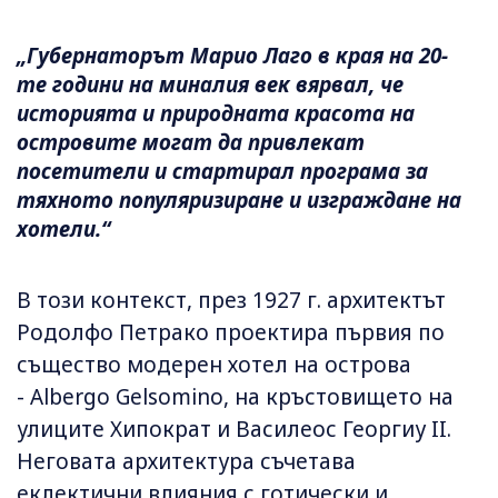
„Губернаторът Марио Лаго в края на 20-
те години на миналия век вярвал, че
историята и природната красота на
островите могат да привлекат
посетители и стартирал програма за
тяхното популяризиране и изграждане на
хотели.“
В този контекст, през 1927 г. архитектът
Родолфо Петрако проектира първия по
същество модерен хотел на острова
- Albergo Gelsomino, на кръстовището на
улиците Хипократ и Василеос Георгиу II.
Неговата архитектура съчетава
еклектични влияния с готически и