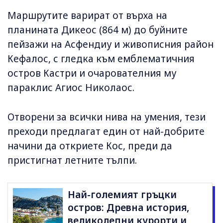
Маршрутите варират от върха на
планината Дикеос (864 м) до буйните
пейзажи на Асфендиу и живописния район
Кефалос, с гледка към емблематичния
остров Кастри и очарователния му
параклис Агиос Николаос.
Отворени за всички нива на умения, тези
преходи предлагат един от най-добрите
начини да откриете Кос, преди да
пристигнат летните тълпи.
Най-големият гръцки
остров: Древна история,
великолепни курорти и