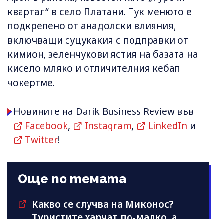
квартал“ в село Платани. Тук менюто е
подкрепено от анадолски влияния,
включващи суцукакия с подправки от
кимион, зеленчукови ястия на базата на
кисело мляко и отличителния кебап
чокeртме.
Новините на Darik Business Review във
Facebook
,
Instagram
,
LinkedIn
и
Twitter
!
Още по темата
Какво се случва на Миконос?
Туристите харчат по-малко, а