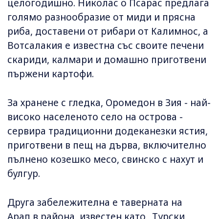
целогодишно. Николас о Псарас предлага
голямо разнообразие от миди и прясна
риба, доставени от рибари от Калимнос, а
Вотсалакия е известна със своите печени
скариди, калмари и домашно приготвени
пържени картофи.
За хранене с гледка, Оромедон в Зия - най-
високо населеното село на острова -
сервира традиционни додеканезки ястия,
приготвени в пещ на дърва, включително
пълнено козешко месо, свинско с нахут и
булгур.
Друга забележителна е таверната на
Арап в района, известен като „Турски