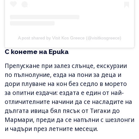
A post shared by Visit Kos Greece (@visitkosgreece)
С конете на Ерика
Препускане при залез слънце, екскурзии
по пълнолуние, езда на пони за деца и
дори плуване на кон без седло в морето
за опитни ездачи: ездата е един от най-
отличителните начини да се насладите на
дългата ивица бял пясък от Тигаки до
Мармари, преди да се напълни с шезлонги
и чадъри през летните месеци.