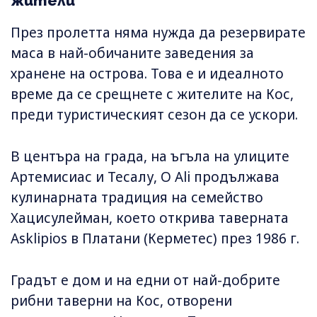
жители
През пролетта няма нужда да резервирате
маса в най-обичаните заведения за
хранене на острова. Това е и идеалното
време да се срещнете с жителите на Кос,
преди туристическият сезон да се ускори.
В центъра на града, на ъгъла на улиците
Артемисиас и Тесалу, O Ali продължава
кулинарната традиция на семейство
Хацисулейман, което открива таверната
Asklipios в Платани (Керметес) през 1986 г.
Градът е дом и на едни от най-добрите
рибни таверни на Кос, отворени