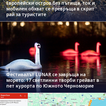
Европейски остров без пътища, ток и
мобилен обхват се превръща в скрит
рай за туристите
Фестивалът LUNAR се завръща на
морето: 17 светлинни творби грейват в
пет курорта по Южното Черноморие