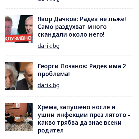
Явор Дачков: Радев не лъже!
Само раздухват много
скандали около него!
darik.bg
Георги Лозанов: Радев има 2
проблема!
darik.bg
Хрема, запушено носле и
ушни инфекции през лятотo -
какво трябва да знае всеки
родител