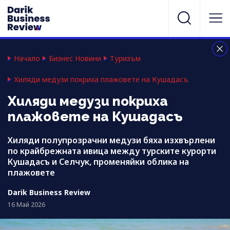
Начало
Бизнес Новини
Туризъм
Хиляди медузи покриха плажовете на Кушадасъ
Хиляди медузи покриха
плажовете на Кушадасъ
Хиляди полупрозрачни медузи бяха изхвърлени
по крайбрежната ивица между турските курорти
Кушадасъ и Селчук, променяйки облика на
плажовете
Darik Business Review
16 Май 2026