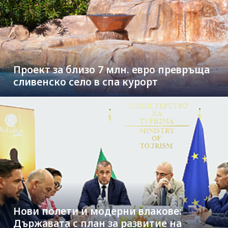
Проект за близо 7 млн. евро превръща
сливенско село в спа курорт
Нови полети и модерни влакове:
Държавата с план за развитие на