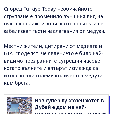
Според Türkiye Today необичайното
струпване е променило външния вид на
няколко плажни зони, като по пясъка се
забелязват гъсти наслагвания от медузи.
Местни жители, цитирани от медията и
БТА, споделят, че явлението е било най-
видимо през ранните сутрешни часове,
когато вълните и вятърът изглежда са
изтласквали големи количества медузи
към брега.
Нов супер луксозен хотел в
Дубай е дом на най-
големия аквариум с медузи