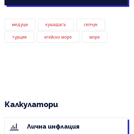
медуци
кушадасъ
селчук
турция
егейско море
море
Калкулатори
Лична инфлация