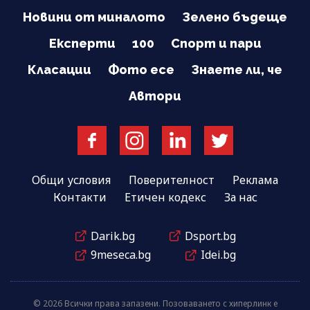
Новини от миналото
Зелено бъдеще
Експерти
100
Спорт и пари
Класации
Фото есе
Знаете ли, че
Автори
Общи условия
Поверителност
Реклама
Контакти
Етичен кодекс
За нас
Darik.bg
Dsport.bg
9meseca.bg
Idei.bg
© 2026 Всички права запазени. Позоваването с хиперлинк е