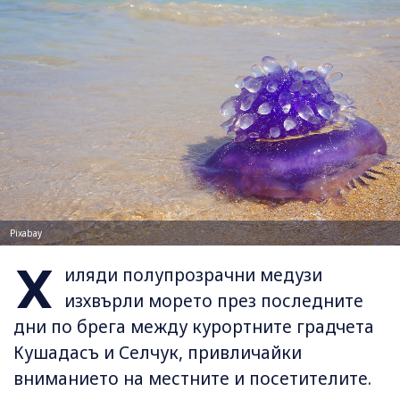
Pixabay
Х
иляди полупрозрачни медузи
изхвърли морето през последните
дни по брега между курортните градчета
Кушадасъ и Селчук, привличайки
вниманието на местните и посетителите.