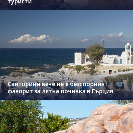
туристи
Санторини вече не е безспорният
фаворит за лятна почивка в Гърция