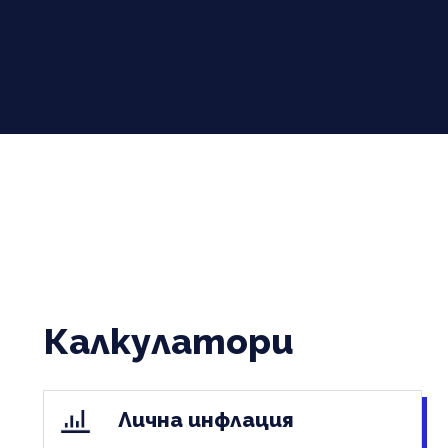
Калкулатори
Лична инфлация