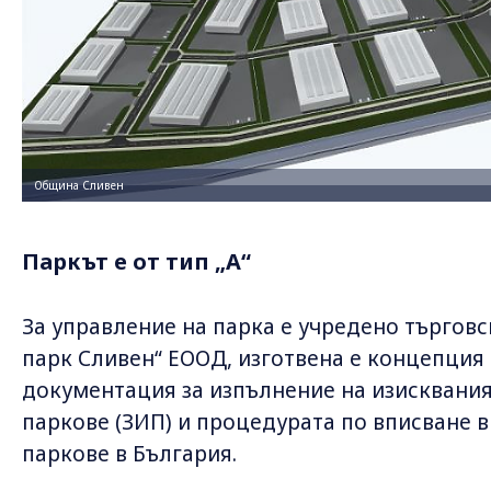
Община Сливен
Паркът е от тип „А“
За управление на парка е учредено търгов
парк Сливен“ ЕООД, изготвена е концепция
документация за изпълнение на изисквания
паркове (ЗИП) и процедурата по вписване 
паркове в България.