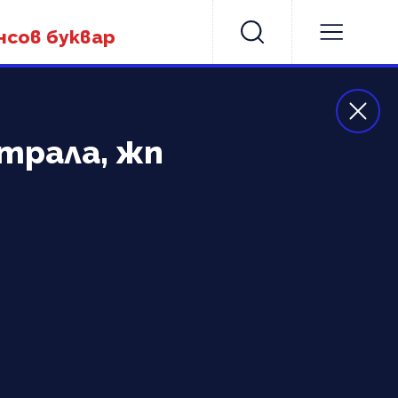
нсов буквар
трала, жп