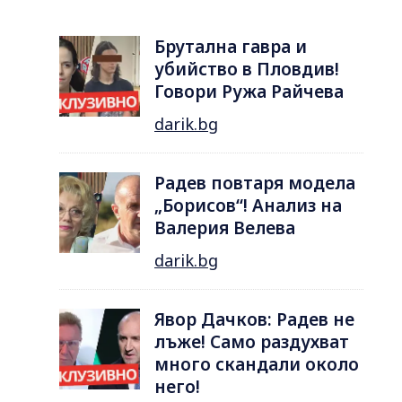
Брутална гавра и
убийство в Пловдив!
Говори Ружа Райчева
darik.bg
Радев повтаря модела
„Борисов“! Анализ на
Валерия Велева
darik.bg
Явор Дачков: Радев не
лъже! Само раздухват
много скандали около
него!