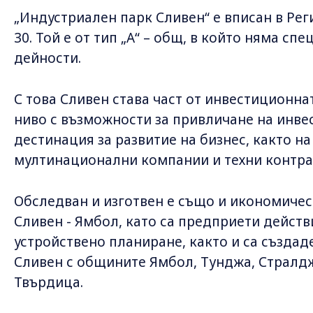
„Индустриален парк Сливен“ е вписан в Ре
30. Той е от тип „А“ – общ, в който няма с
дейности.
С това Сливен става част от инвестиционн
ниво с възможности за привличане на инве
дестинация за развитие на бизнес, както на
мултинационални компании и техни контраг
Обследван и изготвен е също и икономиче
Сливен - Ямбол, като са предприети действ
устройствено планиране, както и са създа
Сливен с общините Ямбол, Тунджа, Стралдж
Твърдица.