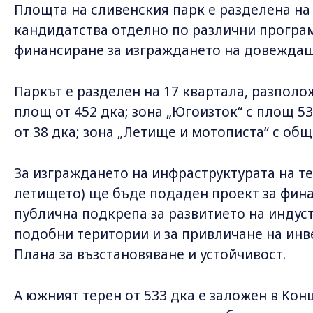
Площта на сливенския парк е разделена на 
кандидатства отделно по различни програми
финансиране за изграждането на довеждащ
Паркът е разделен на 17 квартала, разполож
площ от 452 дка; зона „Югоизток“ с площ 53
от 38 дка; зона „Летище и мотописта“ с общ
За изграждането на инфраструктурата на те
летището) ще бъде подаден проект за фин
публична подкрепа за развитието на индус
подобни територии и за привличане на инве
Плана за възстановяване и устойчивост.
А южният терен от 533 дка е заложен в Кон