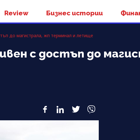
Review
Бизнес истории
Фина
стъп до магистрала, жп терминал и летище
ивен с достъп до магис