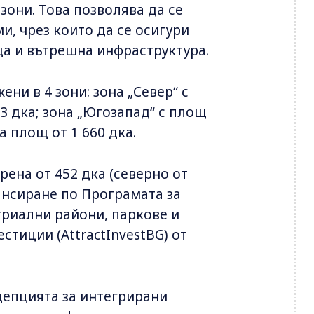
зони. Това позволява да се
, чрез които да се осигури
а и вътрешна инфраструктура.
ени в 4 зони: зона „Север“ с
3 дка; зона „Югозапад“ с площ
а площ от 1 660 дка.
рена от 452 дка (северно от
ансиране по Програмата за
триални райони, паркове и
стиции (AttractInvestBG) от
цепцията за интегрирани