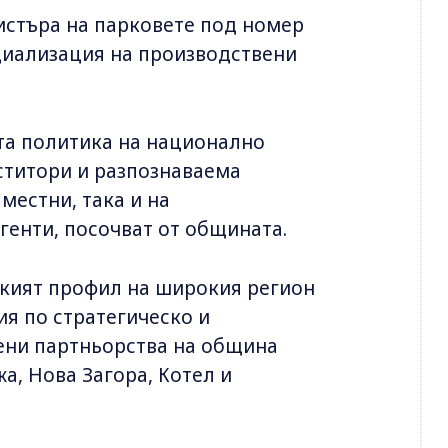
гистъра на парковете под номер
пециализация на производствени
ата политика на национално
ститори и разпознаваема
 местни, така и на
енти, посочват от общината.
ският профил на широкия регион
ия по стратегическо и
дени партньорства на община
а, Нова Загора, Котел и