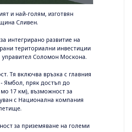
ят и най-голям, изготвян
бщина Сливен.
 за интегрирано развитие на
ирани териториални инвестиции
ят управител Соломон Москона.
т. Тя включва връзка с главния
 - Ямбол, пряк достъп до
амо 17 км), възможност за
суван с Национална компания
летище.
ожност за приземяване на големи