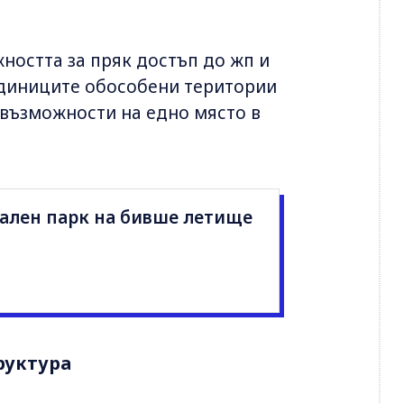
ността за пряк достъп до жп и
единиците обособени територии
 възможности на едно място в
ален парк на бивше летище
руктура