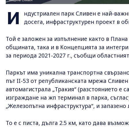
Община Сливен
И
ндустриален парк Сливен е най-важни
досега, инфраструктурен проект в о
Той е заложен за изпълнение както в Плана
общината, така и в Концепцията за интегр
за периода 2021-2027 г., съобщи областни
Паркът има уникална транспортна свързанос
път II-53 от републиканската мрежа Сливен
автомагистрала „Тракия“ (разстоянието е с
изграждане на жп терминал в парка, съгла
„Железопътна инфраструктура“, и запазено 
То е с писта, дълга 2.5 км, като дава възм