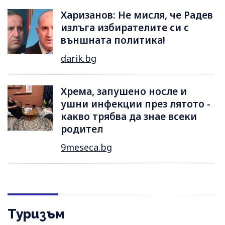
Харизанов: Не мисля, че Радев
излъга избирателите си с
външната политика!
darik.bg
Хрема, запушено носле и
ушни инфекции през лятотo -
какво трябва да знае всеки
родител
9meseca.bg
Туризъм