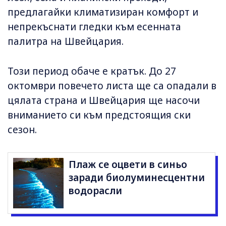
предлагайки климатизиран комфорт и
непрекъснати гледки към есенната
палитра на Швейцария.
Този период обаче е кратък. До 27
октомври повечето листа ще са опадали в
цялата страна и Швейцария ще насочи
вниманието си към предстоящия ски
сезон.
Плаж се оцвети в синьо
заради биолуминесцентни
водорасли