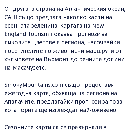
От другата страна на Атлантическия океан,
САЩ също предлага няколко карти на
есенната зеленина. Картата на New
England Tourism показва прогнози за
пиковите цветове в региона, насочвайки
посетителите по живописни маршрути от
хълмовете на Върмонт до речните долини
на Масачузетс.
SmokyMountains.com също предоставя
ежегодна карта, обхващаща региона на
Апалачите, предлагайки прогнози за това
кога горите ще изглеждат най-оживено.
Сезонните карти са се превърнали в