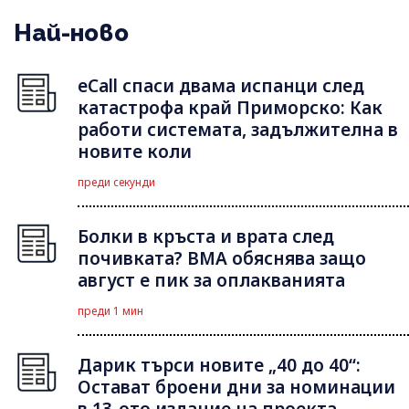
Най-ново
eCall спаси двама испанци след
катастрофа край Приморско: Как
работи системата, задължителна в
новите коли
преди секунди
Болки в кръста и врата след
почивката? ВМА обяснява защо
август е пик за оплакванията
преди 1 мин
Дарик търси новите „40 до 40“:
Остават броени дни за номинации
в 13-ото издание на проекта