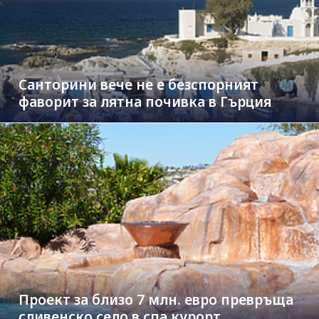
Санторини вече не е безспорният
фаворит за лятна почивка в Гърция
Проект за близо 7 млн. евро превръща
сливенско село в спа курорт