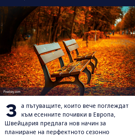
Pixabay.com
З
а пътуващите, които вече поглеждат
към есенните почивки в Европа,
Швейцария предлага нов начин за
планиране на перфектното сезонно