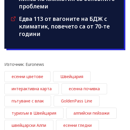
проблеми
Едва 113 от вагоните на БДЖ с
климатик, повечето са от 70-те
години
Източник: Euronews
есенни цветове
Швейцария
интерактивна карта
есенна почивка
пътуване с влак
GoldenPass Line
туризъм в Швейцария
алпийски пейзажи
швейцарски Алпи
есенни гледки