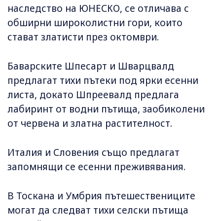
наследство на ЮНЕСКО, се отличава с
обширни широколистни гори, които
стават златисти през октомври.
Баварските Шпесарт и Шварцвалд
предлагат тихи пътеки под ярки есенни
листа, докато Шпреевалд предлага
лабиринт от водни пътища, заобиколени
от червена и златна растителност.
Италия и Словения също предлагат
запомнящи се есенни преживявания.
В Тоскана и Умбрия пътешествениците
могат да следват тихи селски пътища