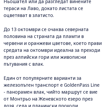
Ньошател или да разгледат винените
тераси на Лаво, докато листата се
оцветяват в златисто.
До 13 октомври се очаква северната
половина на страната да пламти в
червени и оранжеви цветове, което прави
средата на октомври идеална за преходи
през алпийски гори или живописни
пътувания с влак.
Един от популярните варианти за
железопътен транспорт е GoldenPass Line
- панорамен влак, чийто маршрут се вие ​​
от Монтрьо на Женевското езеро през
лозя, села и планински проходи,