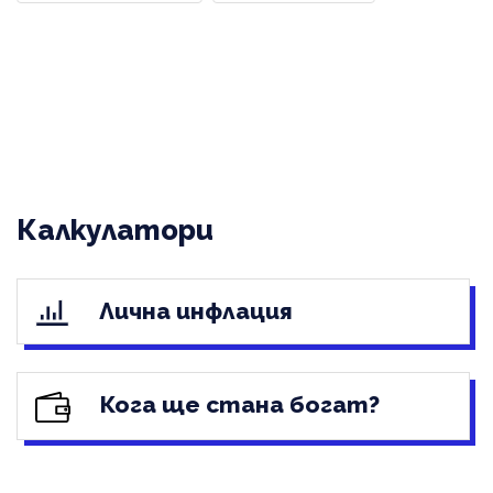
Калкулатори
Лична инфлация
Кога ще стана богат?