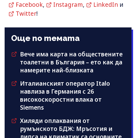
Facebook
,
Instagram
,
LinkedIn
и
Twitter
!
Още по темата
Вече има карта на обществените
тоалетни в България – ето как да
намерите най-близката
Италианският оператор Italo
навлиза в Германия с 26
високоскоростни влака от
Siemens
Хиляди оплаквания от
румънското БДЖ: Мръсотия и
липса на климатик са основните