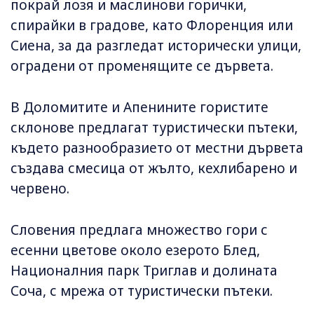
покрай лозя и маслинови горички,
спирайки в градове, като Флоренция или
Сиена, за да разгледат исторически улици,
оградени от променящите се дървета.
В Доломитите и Апенините гористите
склонове предлагат туристически пътеки,
където разнообразието от местни дървета
създава смесица от жълто, кехлибарено и
червено.
Словения предлага множество гори с
есенни цветове около езерото Блед,
Националния парк Триглав и долината
Соча, с мрежа от туристически пътеки.