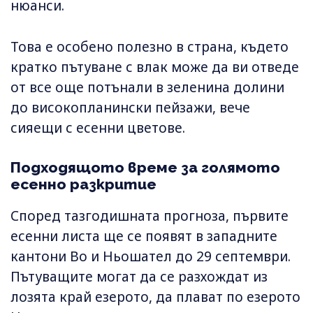
нюанси.
Това е особено полезно в страна, където
кратко пътуване с влак може да ви отведе
от все още потънали в зеленина долини
до високопланински пейзажи, вече
сияещи с есенни цветове.
Подходящото време за голямото
есенно разкритие
Според тазгодишната прогноза, първите
есенни листа ще се появят в западните
кантони Во и Ньошател до 29 септември.
Пътуващите могат да се разхождат из
лозята край езерото, да плават по езерото