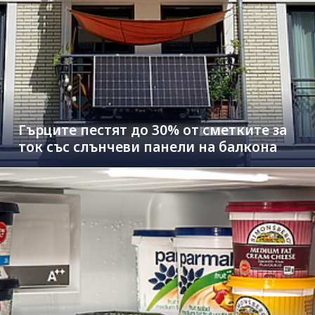
Гърците пестят до 30% от сметките за
ток със слънчеви панели на балкона