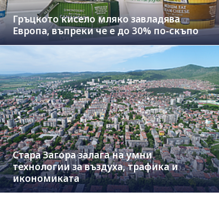
Гръцкото кисело мляко завладява
Европа, въпреки че е до 30% по-скъпо
Стара Загора залага на умни
технологии за въздуха, трафика и
икономиката