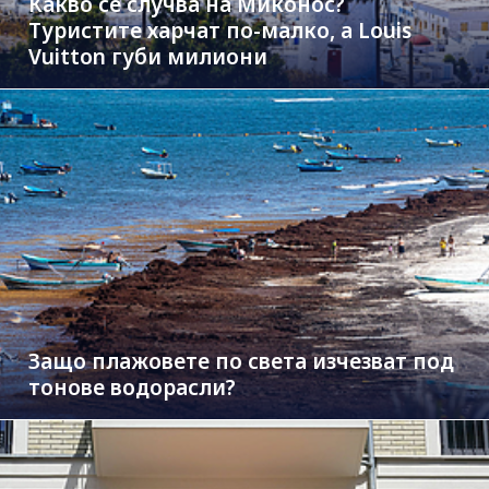
Какво се случва на Миконос?
Туристите харчат по-малко, а Louis
Vuitton губи милиони
Защо плажовете по света изчезват под
тонове водорасли?