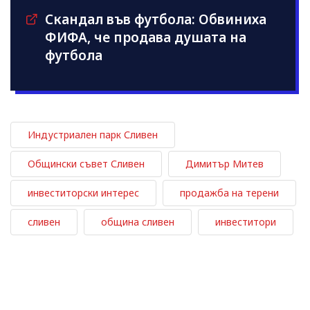
Скандал във футбола: Обвиниха
ФИФА, че продава душата на
футбола
Индустриален парк Сливен
Общински съвет Сливен
Димитър Митев
инвеститорски интерес
продажба на терени
сливен
община сливен
инвеститори