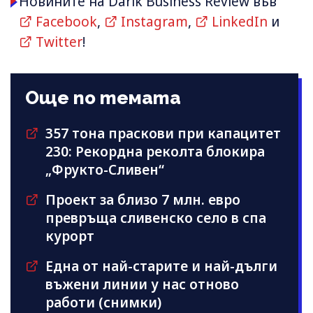
Новините на Darik Business Review във
Facebook
,
Instagram
,
LinkedIn
и
Twitter
!
Още по темата
357 тона праскови при капацитет
230: Рекордна реколта блокира
„Фрукто-Сливен“
Проект за близо 7 млн. евро
превръща сливенско село в спа
курорт
Една от най-старите и най-дълги
въжени линии у нас отново
работи (снимки)