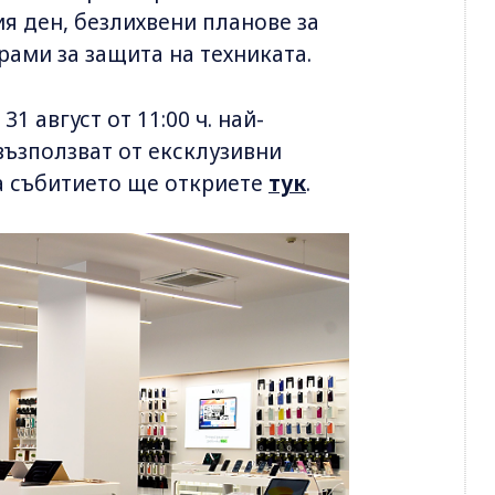
ия ден, безлихвени планове за
рами за защита на техниката.
1 август от 11:00 ч. най-
възползват от ексклузивни
на събитието ще откриете
тук
.