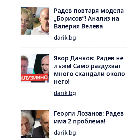
Радев повтаря модела
„Борисов“! Анализ на
Валерия Велева
darik.bg
Явор Дачков: Радев не
лъже! Само раздухват
много скандали около
него!
darik.bg
Георги Лозанов: Радев
има 2 проблема!
darik.bg