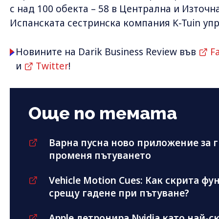
с над 100 обекта – 58 в Централна и Източна
Испанската сестринска компания K-Tuin упр
Новините на Darik Business Review във
F
и
Twitter
!
Още по темата
Варна пусна ново приложение за г
променя пътуването
Vehicle Motion Cues: Как скрита фу
срещу гадене при пътуване?
Apple детронира Nvidia като най-с