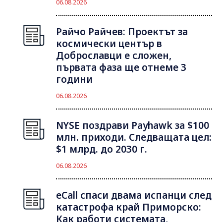
06.08.2026
Райчо Райчев: Проектът за
космически център в
Доброславци е сложен,
първата фаза ще отнеме 3
години
06.08.2026
NYSE поздрави Payhawk за $100
млн. приходи. Следващата цел:
$1 млрд. до 2030 г.
06.08.2026
eCall спаси двама испанци след
катастрофа край Приморско:
Как работи системата,