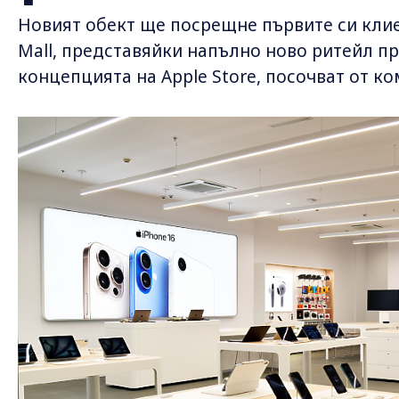
Новият обект ще посрещне първите си клиент
Mall, представяйки напълно ново ритейл п
концепцията на Apple Store, посочват от к