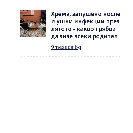
Хрема, запушено носле
и ушни инфекции през
лятотo - какво трябва
да знае всеки родител
9meseca.bg