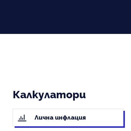
Калкулатори
Лична инфлация