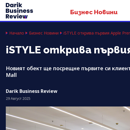
Бизнес Новини
Начало
Бизнес Новини
iSTYLE открива първия Apple Pre
iSTYLE открива първия
Новият обект ще посрещне първите си клиенти 
Mall
Darik Business Review
29 Август 2025