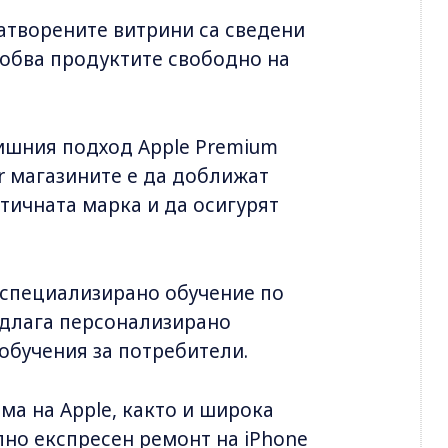
затворените витрини са сведени
робва продуктите свободно на
ишния подход Apple Premium
ner магазините е да доближат
тичната марка и да осигурят
 специализирано обучение по
едлага персонализирано
обучения за потребители.
ма на Apple, както и широка
лно експресен ремонт на iPhone