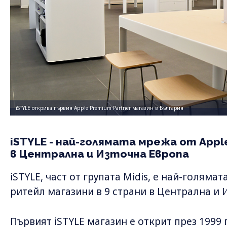
iSTYLE открива първия Apple Premium Partner магазин в България
iSTYLE - най-голямата мрежа от App
в Централна и Източна Европа
iSTYLE, част от групата Midis, е най-голяма
ритейл магазини в 9 страни в Централна и 
Първият iSTYLE магазин е открит през 1999 