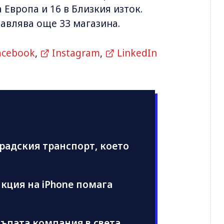
 Европа и 16 в Близкия изток.
авлява още 33 магазина.
acebook
,
Instagram
,
LinkedIn
радския транспорт, което
нкция на iPhone помага
къпата компания в света