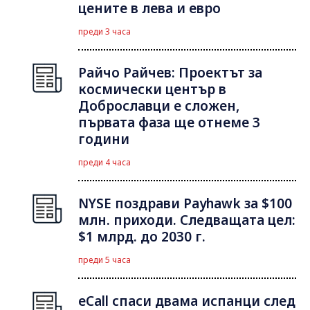
цените в лева и евро
преди 3 часа
Райчо Райчев: Проектът за
космически център в
Доброславци е сложен,
първата фаза ще отнеме 3
години
преди 4 часа
NYSE поздрави Payhawk за $100
млн. приходи. Следващата цел:
$1 млрд. до 2030 г.
преди 5 часа
eCall спаси двама испанци след