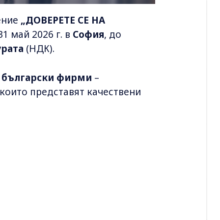
ение
„ДОВЕРЕТЕ СЕ НА
1 май 2026 г. в
София
, до
урата
(НДК).
 български фирми
–
които представят качествени