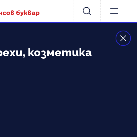
нсов буквар
рехи, козметика