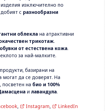
 изделия изключително по
сдобият с
разнообразни
гантни облекла
на атрактивни
окачествен трикотаж
.
 обувки от естествена кожа
.
еклото за най-малките.
продукти, базирани на
а могат да се доверят. На
, посветен на
био и 100%
Дамасцена
и
лавандула
.
acebook
,
Instagram
,
LinkedIn