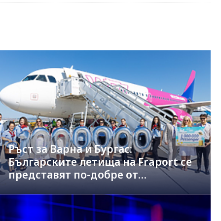
Ръст за Варна и Бургас:
Българските летища на Fraport се
представят по-добре от
германските