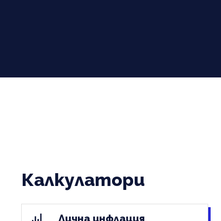
Калкулатори
Лична инфлация