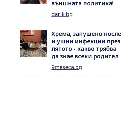
външната политика!
darik.bg
Хрема, запушено носле
и ушни инфекции през
лятотo - какво трябва
да знае всеки родител
9meseca.bg