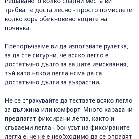
Решаването колко спални места ви
трябват е доста лесно - просто помислете
колко хора обикновено водите на
почивка.
Препоръчваме ви да използвате рулетка,
за да сте сигурни, че всяко легло е
достатъчно дълго за вашите изисквания,
тъй като някои легла няма да са
достатъчно дълги за възрастни.
Не се страхувайте да тествате всяко легло
за дължина или комфорт. Много каравани
предлагат фиксирани легла, както и
сгъваеми легла - бонусът на фиксираните
легла е, че не е необходимо да се оправят