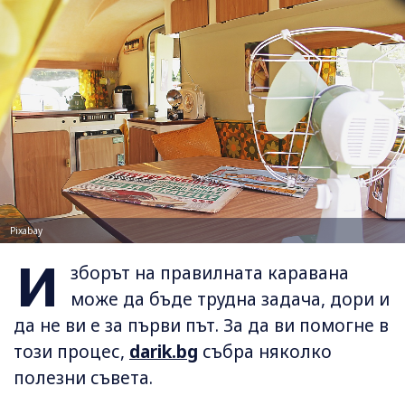
Pixabay
И
зборът на правилната каравана
може да бъде трудна задача, дори и
да не ви е за първи път. За да ви помогне в
този процес,
darik.bg
събра няколко
полезни съвета.