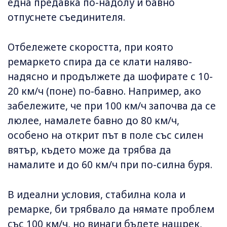
една предавка по-надолу и бавно
отпуснете съединителя.
Отбележете скоростта, при която
ремаркето спира да се клати наляво-
надясно и продължете да шофирате с 10-
20 км/ч (поне) по-бавно. Например, ако
забележите, че при 100 км/ч започва да се
люлее, намалете бавно до 80 км/ч,
особено на открит път в поле със силен
вятър, където може да трябва да
намалите и до 60 км/ч при по-силна буря.
В идеални условия, стабилна кола и
ремарке, би трябвало да нямате проблем
със 100 км/ч, но винаги бъдете нащрек,