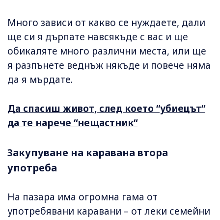
Много зависи от какво се нуждаете, дали
ще си я дърпате навсякъде с вас и ще
обикаляте много различни места, или ще
я разпънете веднъж някъде и повече няма
да я мърдате.
Да спасиш живот, след което “убиецът“
да те нарече “нещастник“
Закупуване на каравана втора
употреба
На пазара има огромна гама от
употребявани каравани – от леки семейни