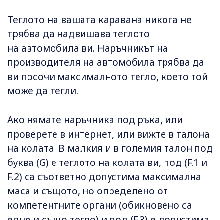
Теглото на вашата каравана никога не
трябва да надвишава теглото
на автомобила ви. Наръчникът на
производителя на автомобила трябва да
ви посочи максималното тегло, което той
може да тегли.
Ако нямате наръчника под ръка, или
проверете в интернет, или вижте в талона
на колата. В малкия и в големия талон под
буква (G) е теглото на колата ви, под (F.1 и
F.2) са съответно допустима максимална
маса и същото, но определено от
компетентните органи (обикновено са
едно и също тегло) и под (F.3) е допустима