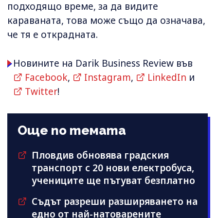
подходящо време, за да видите
караваната, това може също да означава,
че тя е открадната.
Новините на Darik Business Review във
Facebook
,
Instagram
,
LinkedIn
и
Twitter
!
Още по темата
Пловдив обновява градския
транспорт с 20 нови електробуса,
учениците ще пътуват безплатно
Съдът разреши разширяването на
едно от най-натоварените