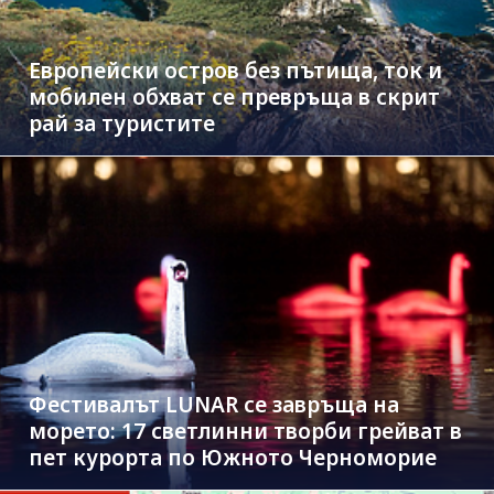
Европейски остров без пътища, ток и
мобилен обхват се превръща в скрит
рай за туристите
Фестивалът LUNAR се завръща на
морето: 17 светлинни творби грейват в
пет курорта по Южното Черноморие