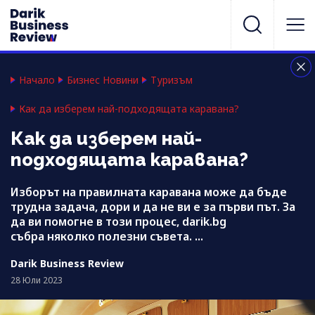
Начало
Бизнес Новини
Туризъм
Как да изберем най-подходящата каравана?
Как да изберем най-
подходящата каравана?
Изборът на правилната каравана може да бъде
трудна задача, дори и да не ви е за първи път. За
да ви помогне в този процес, darik.bg
събра няколко полезни съвета. ...
Darik Business Review
28 Юли 2023