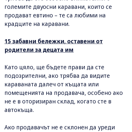
големите двуосни каравани, които се
продават евтино – те са любими на
крадците на каравани.
15 забавни бележки, оставени от
родители за децата им
Като цяло, ще бъдете прави да сте
подозрителни, ако трябва да видите
караваната далеч от къщата или
помещенията на продавача, особено ако
не е в оторизиран склад, когато сте в
автокъща.
Ако продавачът не е склонен да уреди