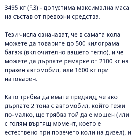
3495 кг (F.3) - допустима максимална маса
на състав от превозни средства.
Тези числа означават, че в самата кола
можете да товарите до 500 килограма
багаж (включително вашето тегло), и че
можете да дърпате ремарке от 2100 кг на
празен автомобил, или 1600 кг при
натоварен.
Като трябва да имате предвид, че ако
дърпате 2 тона с автомобил, който тежи
по-малко, ще трябва той да е мощен (или
с голям въртящ момент, което е
естествено при повечето коли на дизел), и