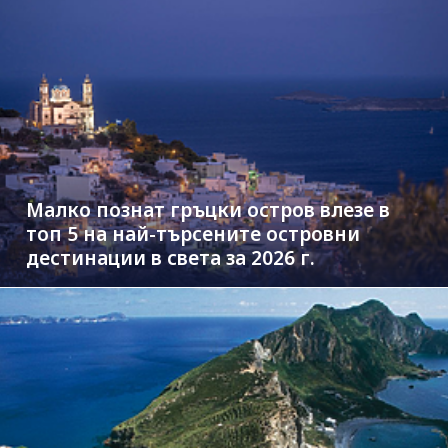
Малко познат гръцки остров влезе в
топ 5 на най-търсените островни
дестинации в света за 2026 г.