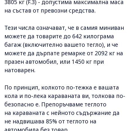
3805 кг (F.3) - допустима максимална маса
на състав от превозни средства.
Тези числа означават, че в самия миниван
можете да товарите до 642 килограма
багаж (включително вашето тегло), и че
можете да дърпате ремарке от 2092 кг на
празен автомобил, или 1450 кг при
натоварен.
По принцип, колкото по-тежка е вашата
кола и по-лека караваната ви, толкова по-
безопасно е. Препоръчваме теглото
на караваната с нейното съдържание да
не надвишава 85% от теглото на
автомобила без товар.