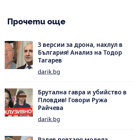
Прочети още
3 версии за дрона, нахлул в
България! Анализ на Тодор
Тагарев
darik.bg
Брутална гавра и убийство в
Пловдив! Говори Ружа
Райчева
darik.bg
Радев повтаря модела