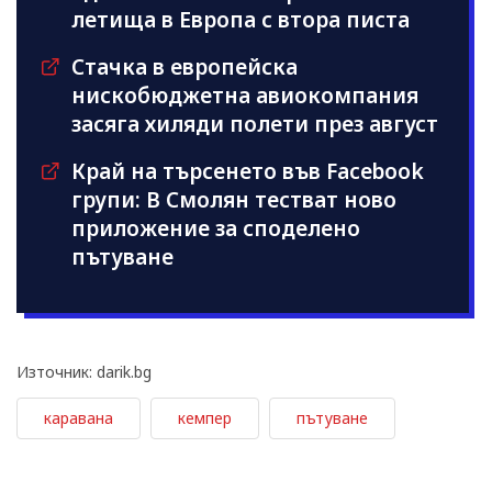
летища в Европа с втора писта
Стачка в европейска
нискобюджетна авиокомпания
засяга хиляди полети през август
Край на търсенето във Facebook
групи: В Смолян тестват ново
приложение за споделено
пътуване
Източник: darik.bg
каравана
кемпер
пътуване