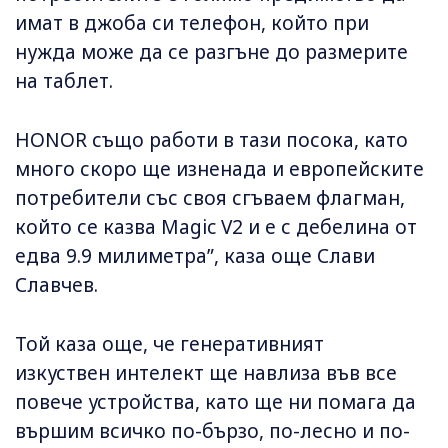
имат в джоба си телефон, който при
нужда може да се разгъне до размерите
на таблет.
HONOR също работи в тази посока, като
много скоро ще изненада и европейските
потребители със своя сгъваем флагман,
който се казва Magic V2 и е с дебелина от
едва 9.9 милиметра”, каза още Слави
Славчев.
Той каза още, че генеративният
изкуствен интелект ще навлиза във все
повече устройства, като ще ни помага да
вършим всичко по-бързо, по-лесно и по-