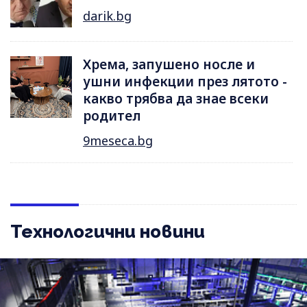
darik.bg
Хрема, запушено носле и
ушни инфекции през лятотo -
какво трябва да знае всеки
родител
9meseca.bg
Технологични новини