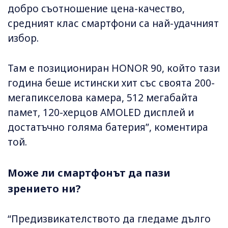
добро съотношение цена-качество,
средният клас смартфони са най-удачният
избор.
Там е позициониран HONOR 90, който тази
година беше истински хит със своята 200-
мегапикселова камера, 512 мегабайта
памет, 120-херцов AMOLED дисплей и
достатъчно голяма батерия”, коментира
той.
Може ли смартфонът да пази
зрението ни?
“Предизвикателството да гледаме дълго