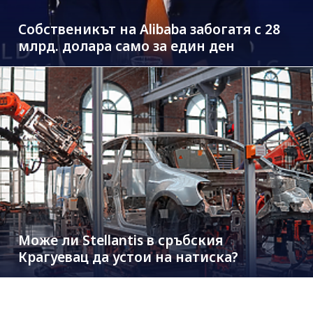
Собственикът на Alibaba забогатя с 28
млрд. долара само за един ден
Може ли Stellantis в сръбския
Крагуевац да устои на натиска?