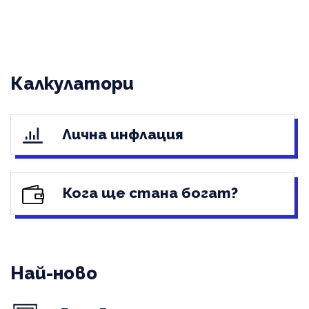
Калкулатори
Лична инфлация
Кога ще стана богат?
Най-ново