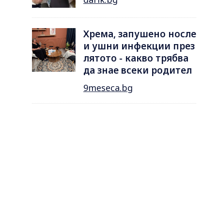
Хрема, запушено носле
и ушни инфекции през
лятотo - какво трябва
да знае всеки родител
9meseca.bg