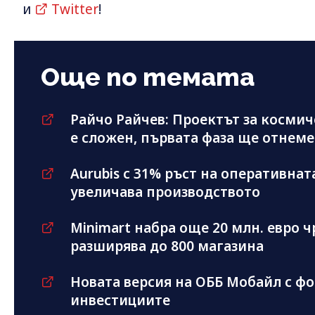
и
Twitter
!
Още по темата
Райчо Райчев: Проектът за косми
е сложен, първата фаза ще отнеме
Aurubis с 31% ръст на оперативнат
увеличава производството
Minimart набра още 20 млн. евро ч
разширява до 800 магазина
Новата версия на ОББ Мобайл с фо
инвестициите