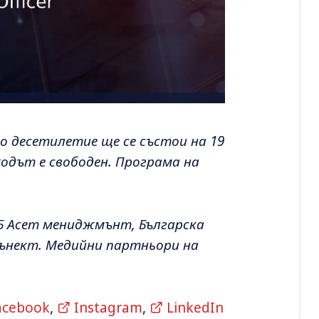
то десетилетие ще се състои на 19
 входът е свободен. Програма на
Б Асет мениджмънт, Българска
Кънект. Медийни партньори на
acebook
,
Instagram
,
LinkedIn