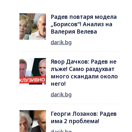
Радев повтаря модела
„Борисов“! Анализ на
Валерия Велева
darik.bg
Явор Дачков: Радев не
лъже! Само раздухват
много скандали около
него!
darik.bg
Георги Лозанов: Радев
има 2 проблема!
darik.bg