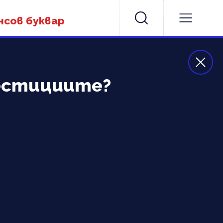
нсов буквар
вестициите?