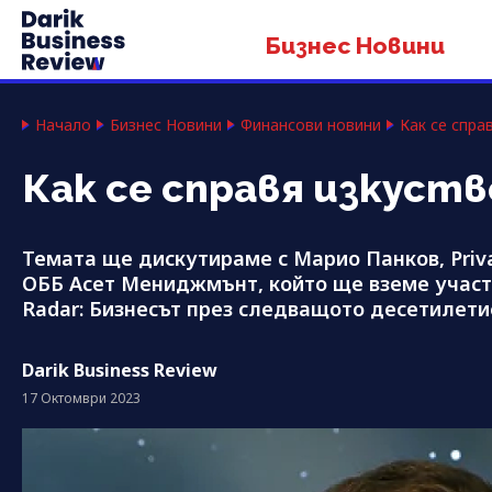
Бизнес Новини
Начало
Бизнес Новини
Финансови новини
Как се спра
Как се справя изкус
Темата ще дискутираме с Марио Панков, Private
ОББ Асет Мениджмънт, който ще вземе участи
Radar: Бизнесът през следващото десетилети
Darik Business Review
17 Октомври 2023