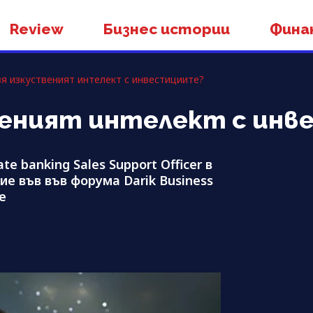
Review
Бизнес истории
Фина
вя изкуственият интелект с инвестициите?
твеният интелект с ин
 banking Sales Support Officer в
е във във форума Darik Business
е