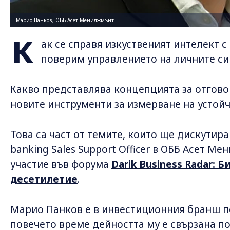
Марио Панков, ОББ Асет Мениджмънт
К
ак се справя изкуственият интелект 
поверим управлението на личните с
Какво представлява концепцията за отгово
новите инструменти за измерване на устой
Това са част от темите, които ще дискутира
banking Sales Support Officer в ОББ Асет М
участие във форума
Darik Business Radar: 
десетилетие
.
Марио Панков е в инвестиционния бранш по
повечето време дейността му е свързана по