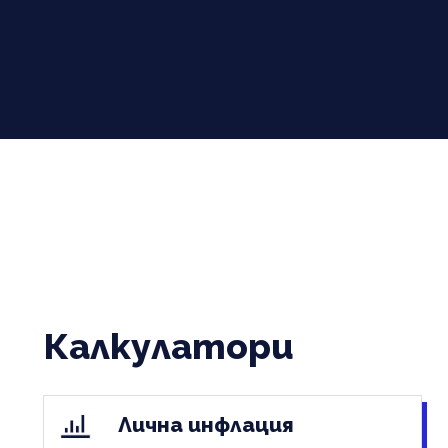
Калкулатори
Лична инфлация