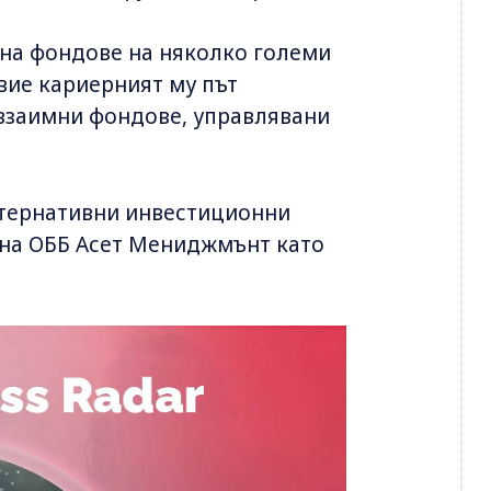
 на фондове на няколко големи
вие кариерният му път
взаимни фондове, управлявани
лтернативни инвестиционни
а на ОББ Асет Мениджмънт като