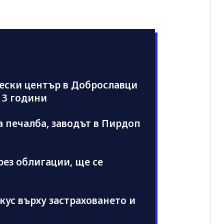
чески център в Доброславци
 3 години
а печалба, заводът в Пирдоп
рез облигации, ще се
кус върху застраховането и