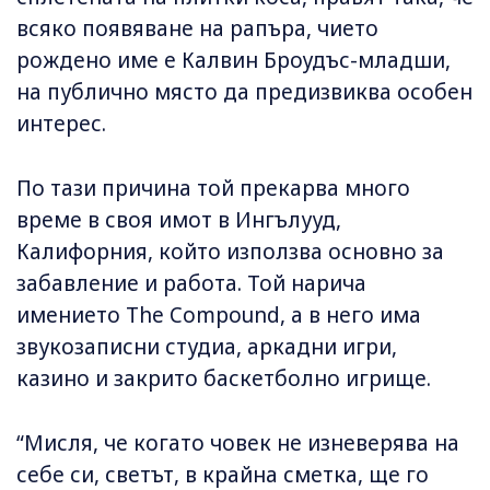
всяко появяване на рапъра, чието
рождено име е Калвин Броудъс-младши,
на публично място да предизвиква особен
интерес.
По тази причина той прекарва много
време в своя имот в Ингълууд,
Калифорния, който използва основно за
забавление и работа. Той нарича
имението The Compound, а в него има
звукозаписни студиа, аркадни игри,
казино и закрито баскетболно игрище.
“Мисля, че когато човек не изневерява на
себе си, светът, в крайна сметка, ще го