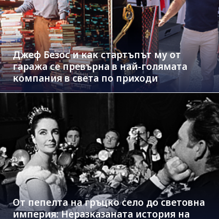
Джеф Безос и как стартъпът му от
гаража се превърна в най-голямата
компания в света по приходи
От пепелта на гръцко село до световна
империя: Неразказаната история на