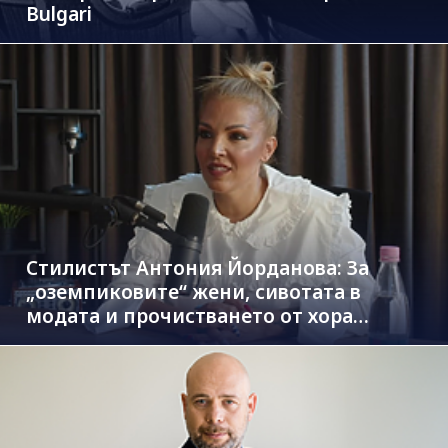
Bulgari
Стилистът Антония Йорданова: За
„оземпиковите“ жени, сивотата в
модата и прочистването от хора
паразити