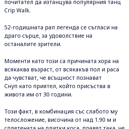
почитател да изтанцува популярния танц
Crip Walk.
52-годишната рап легенда се съгласи на
драго сърце, за удоволствиe на
останалите зрители.
Моменти като този са причината хора на
всякаква възраст, от всякакъв пол и раса
да чувстват, че всъщност познават
Снуп като приятел, който присъства в
живота им от 30 години.
Този факт, в комбинация със слабото му
телосложение, височина от над 1.90 м и
сплетената на плитки коса, правят така, че