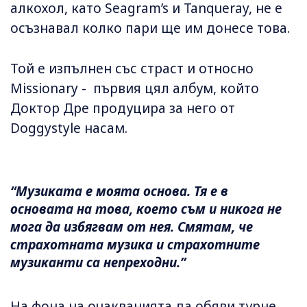
алкохол, като Seagram’s и Tanqueray, не е
осъзнавал колко пари ще им донесе това.
Той е изпълнен със страст и относно
Missionary - първия цял албум, който
Доктор Дре продуцира за него от
Doggystyle насам.
“Музиката е моята основа. Тя е в
основата на това, което съм и никога не
мога да избягвам от нея. Смятам, че
страхотната музика и страхотните
музиканти са непреходни.”
На фона на очакванията да обяви турне