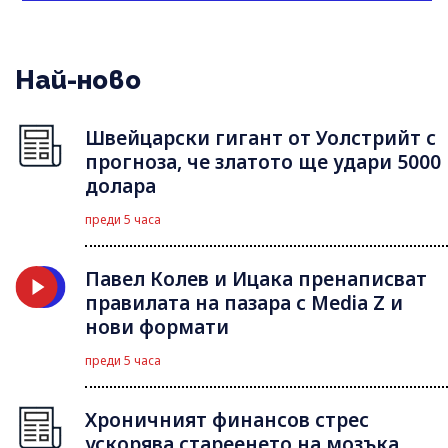
Най-ново
Швейцарски гигант от Уолстрийт с
прогноза, че златото ще удари 5000
долара
преди 5 часа
Павел Колев и Ицака пренаписват
правилата на пазара с Media Z и
нови формати
преди 5 часа
Хроничният финансов стрес
ускорява стареенето на мозъка