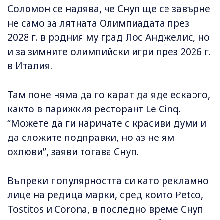
Соломон се надява, че Снуп ще се завърне
не само за лятната Олимпиадата през
2028 г. в родния му град Лос Анджелис, но
и за зимните олимпийски игри през 2026 г.
в Италия.
Там поне няма да го карат да яде ескарго,
както в парижкия ресторант Le Cinq.
“Можете да ги наричате с красиви думи и
да сложите подправки, но аз не ям
охлюви”, заяви тогава Снуп.
Въпреки популярността си като рекламно
лице на редица марки, сред които Petco,
Tostitos и Corona, в последно време Снуп