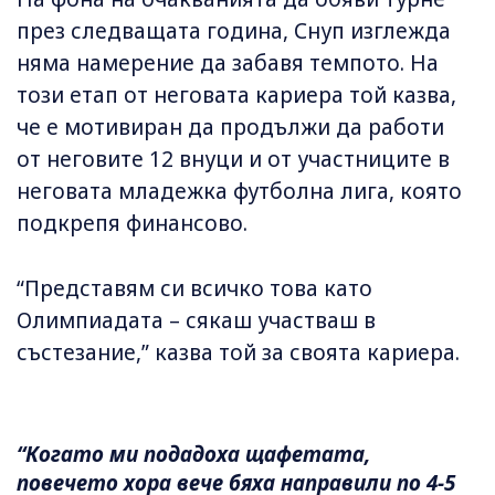
през следващата година, Снуп изглежда
няма намерение да забавя темпото. На
този етап от неговата кариера той казва,
че е мотивиран да продължи да работи
от неговите 12 внуци и от участниците в
неговата младежка футболна лига, която
подкрепя финансово.
“Представям си всичко това като
Олимпиадата – сякаш участваш в
състезание,” казва той за своята кариера.
“Когато ми подадоха щафетата,
повечето хора вече бяха направили по 4-5