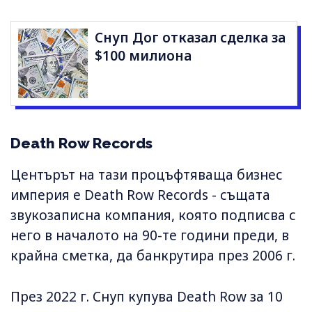
Снуп Дог отказал сделка за
$100 милиона
Death Row Records
Центърът на тази процъфтяваща бизнес
империя е Death Row Records - същата
звукозаписна компания, която подписва с
него в началото на 90-те години преди, в
крайна сметка, да банкрутира през 2006 г.
През 2022 г. Снуп купува Death Row за 10