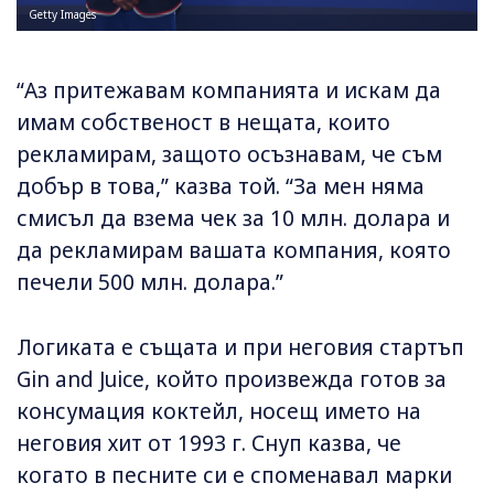
Getty Images
“Аз притежавам компанията и искам да
имам собственост в нещата, които
рекламирам, защото осъзнавам, че съм
добър в това,” казва той. “За мен няма
смисъл да взема чек за 10 млн. долара и
да рекламирам вашата компания, която
печели 500 млн. долара.”
Логиката е същата и при неговия стартъп
Gin and Juice, който произвежда готов за
консумация коктейл, носещ името на
неговия хит от 1993 г. Снуп казва, че
когато в песните си е споменавал марки