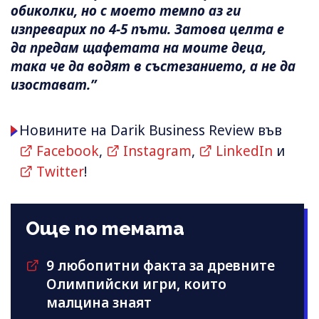
обиколки, но с моето темпо аз ги
изпреварих по 4-5 пъти. Затова целта е
да предам щафетата на моите деца,
така че да водят в състезанието, а не да
изостават.”
Новините на Darik Business Review във
Facebook
,
Instagram
,
LinkedIn
и
Twitter
!
Още по темата
9 любопитни факта за древните
Олимпийски игри, които
малцина знаят