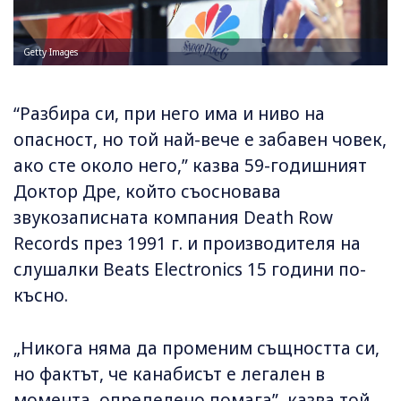
Getty Images
“Разбира си, при него има и ниво на
опасност, но той най-вече е забавен човек,
ако сте около него,” казва 59-годишният
Доктор Дре, който съосновава
звукозаписната компания Death Row
Records през 1991 г. и производителя на
слушалки Beats Electronics 15 години по-
късно.
„Никога няма да променим същността си,
но фактът, че канабисът е легален в
момента, определено помага”, казва той.