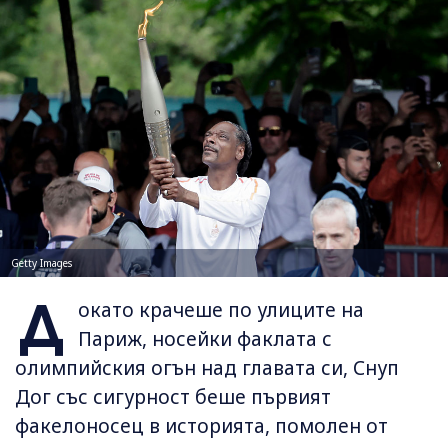
Getty Images
Д
окатo крачеше по улиците на
Париж, носейки факлата с
олимпийския огън над главата си, Снуп
Дог със сигурност беше първият
факелоносец в историята, помолен от