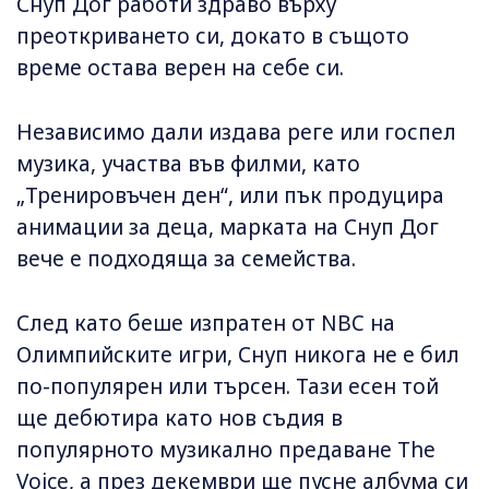
Снуп Дог работи здраво върху
преоткриването си, докато в същото
време остава верен на себе си.
Независимо дали издава реге или госпел
музика, участва във филми, като
„Тренировъчен ден“, или пък продуцира
анимации за деца, марката на Снуп Дог
вече е подходяща за семейства.
След като беше изпратен от NBC на
Олимпийските игри, Снуп никога не е бил
по-популярен или търсен. Тази есен той
ще дебютира като нов съдия в
популярното музикално предаване The
Voice, а през декември ще пусне албума си