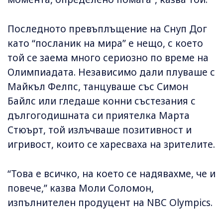
Последното превъплъщение на Снуп Дог
като “посланик на мира” е нещо, с което
той се заема много сериозно по време на
Олимпиадата. Независимо дали плуваше с
Майкъл Фелпс, танцуваше със Симон
Байлс или гледаше конни състезания с
дългогодишната си приятелка Марта
Стюърт, той излъчваше позитивност и
игривост, които се харесваха на зрителите.
“Това е всичко, на което се надявахме, че и
повече,” казва Моли Соломон,
изпълнителен продуцент на NBC Olympics.