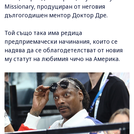
Missionary, продуциран от неговия
дългогодишен ментор Доктор Дре.
Той също така има редица
предприемачески начинания, които се
надява да се облагодетелстват от новия
му статут на любимия чичо на Америка.