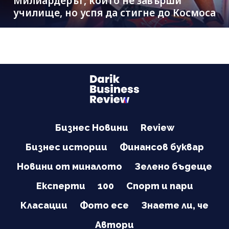
Милиардерът, който не завърши
училище, но успя да стигне до Космоса
Бизнес Новини
Review
Бизнес истории
Финансов буквар
Новини от миналото
Зелено бъдеще
Експерти
100
Спорт и пари
Класации
Фото есе
Знаете ли, че
Автори