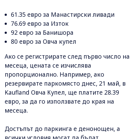
61.35 евро за Манастирски ливади
76.69 евро за Изток
92 евро за Банишора
80 евро за Овча купел
Ако се регистрирате след първо число на
месеца, цената се изчислява
пропорционално. Например, ако
резервирате паркомясто днес, 21 май, в
Kaufland Овча Купел, ще платите 28.39
евро, за да го използвате до края на
месеца.
Достъпът до паркинга е денонощен, а
всички условия могат да бъдат