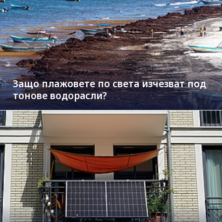
Защо плажовете по света изчезват под
тонове водорасли?