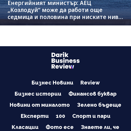
Енергийният министър: АЕЦ
„Козлодуй“ може да работи още
седмица и половина при ниските нива
на Дунав
Бизнес Новини
Review
Бизнес истории
Финансов буквар
Новини от миналото
Зелено бъдеще
Експерти
100
Спорт и пари
Класации
Фото есе
Знаете ли, че