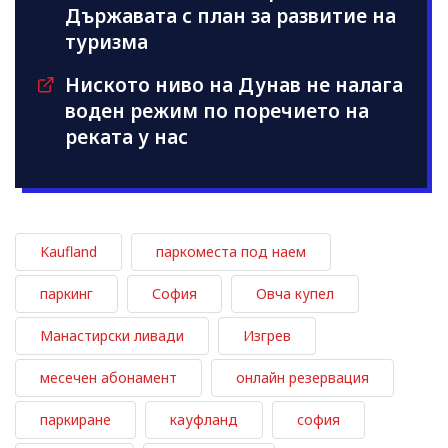
Държавата с план за развитие на
туризма
Ниското ниво на Дунав не налага
воден режим по поречието на
реката у нас
Kaufland
паркоместа под наем
паркинг
София
Овча купел
Манастирски ливади
Изгрев
месечен абонамент
онлайн резервация
паркиране
кауфланд
софия