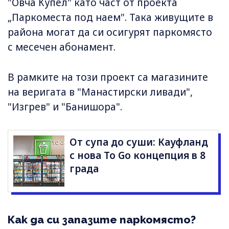
"Овча Купел" като част от проекта
„Паркоместа под наем". Така живущите в
района могат да си осигурят паркомясто
с месечен абонамент.
В рамките на този проект са магазините
на веригата в "Манастирски ливади",
"Изгрев" и "Банишора".
От супа до суши: Кауфланд
с нова To Go концепция в 8
града
Как да си запазите паркомясто?