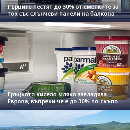
Гърците пестят до 30% от сметките за
ток със слънчеви панели на балкона
Гръцкото кисело мляко завладява
Европа, въпреки че е до 30% по-скъпо