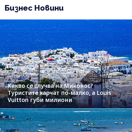
Бизнес Новини
Какво се случва на Миконос?
Туристите харчат по-малко, а Louis
Vuitton губи милиони