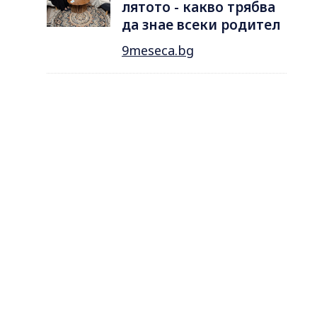
лятотo - какво трябва
да знае всеки родител
9meseca.bg