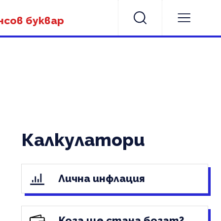
нсов буквар
Калкулатори
Лична инфлация
Кога ще стана богат?