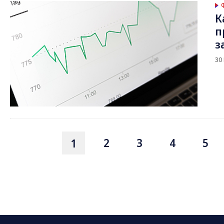
К
п
з
30
2
3
4
5
1