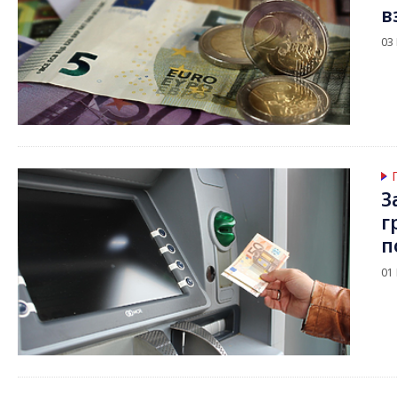
в
03
З
г
п
01