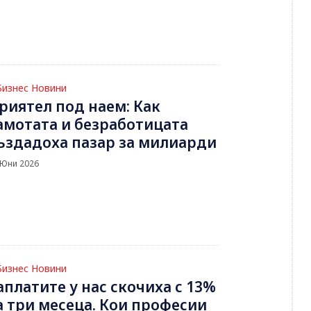
Бизнес Новини
риятел под наем: Как
амотата и безработицата
ъздадоха пазар за милиарди
 Юни 2026
Бизнес Новини
аплатите у нас скочиха с 13%
а три месеца. Кои професии