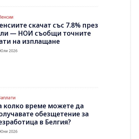
Пенсии
енсиите скачат със 7.8% през
ли — НОИ съобщи точните
ати на изплащане
 Юли 2026
Заплати
а колко време можете да
олучавате обезщетение за
езработица в Белгия?
 Юни 2026