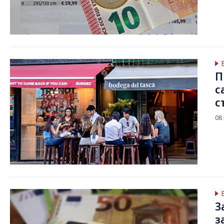
П
с
с
08
З
з