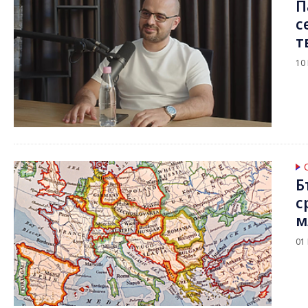
П
с
т
10
Б
с
м
01