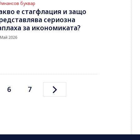
Финансов буквар
акво е стагфлация и защо
редставлява сериозна
аплаха за икономиката?
 Май 2026
6
7