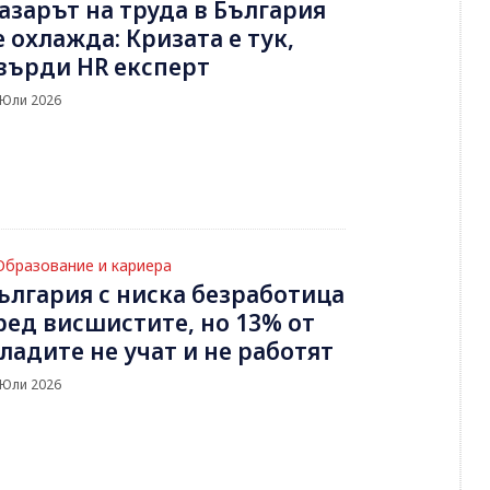
азарът на труда в България
е охлажда: Кризата е тук,
върди HR експерт
 Юли 2026
Образование и кариера
ългария с ниска безработица
ред висшистите, но 13% от
ладите не учат и не работят
 Юли 2026