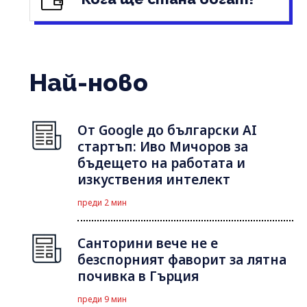
Най-ново
От Google до български AI
стартъп: Иво Мичоров за
бъдещето на работата и
изкуствения интелект
преди 2 мин
Санторини вече не е
безспорният фаворит за лятна
почивка в Гърция
преди 9 мин