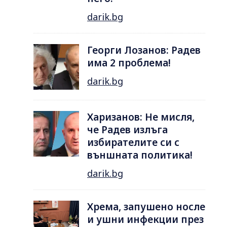
darik.bg
Георги Лозанов: Радев
има 2 проблема!
darik.bg
Харизанов: Не мисля,
че Радев излъга
избирателите си с
външната политика!
darik.bg
Хрема, запушено носле
и ушни инфекции през