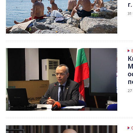
г.
31
К
М
о
п
27