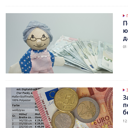
П
ю
д
01
З
п
б
12