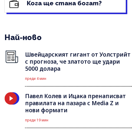
Кога ще стана богат?
Най-ново
Швейцарският гигант от Уолстрийт
с прогноза, че златото ще удари
5000 долара
преди 4 мин
Павел Колев и Ицака пренаписват
правилата на пазара с Media Z и
нови формати
преди 19 мин