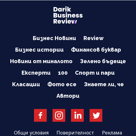
Бизнес Новини
Review
Бизнес истории
Финансов буквар
Новини от миналото
Зелено бъдеще
Експерти
100
Спорт и пари
Класации
Фото есе
Знаете ли, че
Автори
Общи условия
Поверителност
Реклама