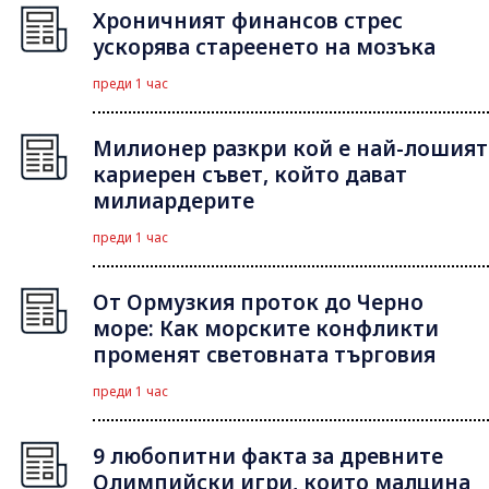
Хроничният финансов стрес
ускорява стареенето на мозъка
преди 1 час
Милионер разкри кой е най-лошият
кариерен съвет, който дават
милиардерите
преди 1 час
От Ормузкия проток до Черно
море: Как морските конфликти
променят световната търговия
преди 1 час
9 любопитни факта за древните
Олимпийски игри, които малцина