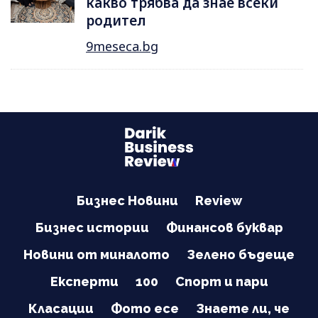
какво трябва да знае всеки
родител
9meseca.bg
Бизнес Новини
Review
Бизнес истории
Финансов буквар
Новини от миналото
Зелено бъдеще
Експерти
100
Спорт и пари
Класации
Фото есе
Знаете ли, че