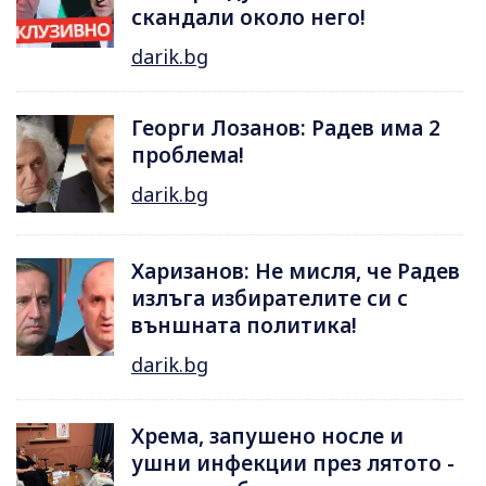
скандали около него!
darik.bg
Георги Лозанов: Радев има 2
проблема!
darik.bg
Харизанов: Не мисля, че Радев
излъга избирателите си с
външната политика!
darik.bg
Хрема, запушено носле и
ушни инфекции през лятотo -