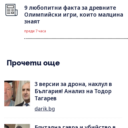
9 любопитни факта за древните
Олимпийски игри, които малцина
знаят
преди 7 часа
Прочети още
3 версии за дрона, нахлул в
България! Анализ на Тодор
Тагарев
darik.bg
Брутална гавра и убийство в