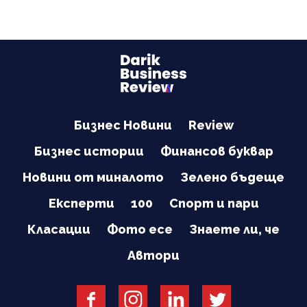
Бизнес Новини
Review
Бизнес истории
Финансов буквар
Новини от миналото
Зелено бъдеще
Експерти
100
Спорт и пари
Класации
Фото есе
Знаете ли, че
Автори