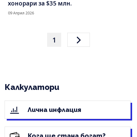
хонорари за $35 млн.
09 Април 2026
1
Калкулатори
Лична инфлация
Кога ще стана богат?