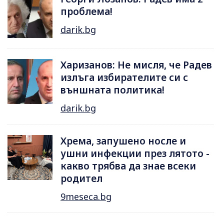
проблема!
darik.bg
Харизанов: Не мисля, че Радев
излъга избирателите си с
външната политика!
darik.bg
Хрема, запушено носле и
ушни инфекции през лятотo -
какво трябва да знае всеки
родител
9meseca.bg