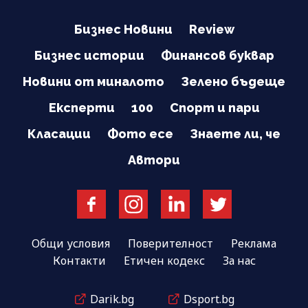
Бизнес Новини
Review
Бизнес истории
Финансов буквар
Новини от миналото
Зелено бъдеще
Експерти
100
Спорт и пари
Класации
Фото есе
Знаете ли, че
Автори
Общи условия
Поверителност
Реклама
Контакти
Етичен кодекс
За нас
Darik.bg
Dsport.bg