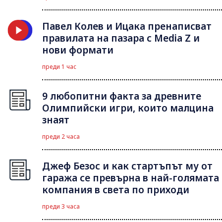
Павел Колев и Ицака пренаписват
правилата на пазара с Media Z и
нови формати
преди 1 час
9 любопитни факта за древните
Олимпийски игри, които малцина
знаят
преди 2 часа
Джеф Безос и как стартъпът му от
гаража се превърна в най-голямата
компания в света по приходи
преди 3 часа