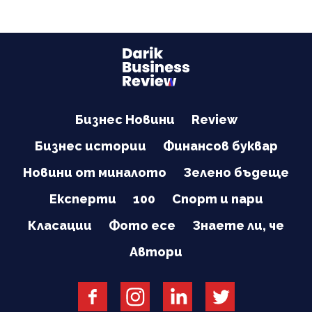
Бизнес Новини
Review
Бизнес истории
Финансов буквар
Новини от миналото
Зелено бъдеще
Експерти
100
Спорт и пари
Класации
Фото есе
Знаете ли, че
Автори