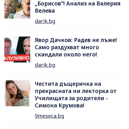
„Борисов“! Анализ на Валерия
Велева
darik.bg
Явор Дачков: Радев не лъже!
Само раздухват много
скандали около него!
darik.bg
Честита дъщеричка на
прекрасната ни лекторка от
Училищата за родители -
Симона Крумова!
9meseca.bg