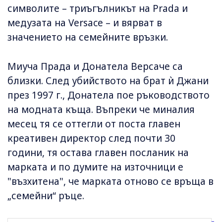
символите – триъгълникът на Prada и
медузата на Versace – и вярват в
значението на семейните връзки.
Миуча Прада и Донатела Версаче са
близки. След убийството на брат ѝ Джани
през 1997 г., Донатела пое ръководството
на модната къща. Въпреки че миналия
месец тя се оттегли от поста главен
креативен директор след почти 30
години, тя остава главен посланик на
марката и по думите на източници е
"възхитена", че марката отново се връща в
„семейни“ ръце.