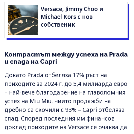
Versace, Jimmy Choo и
Michael Kors с нов
собственик
Контрастът между успеха на Prada
и спада на Capri
Докато Prada отбеляза 17% ръст на
приходите за 2024 г. до 5,4 милиарда евро
– най-вече благодарение на главоломния
успех на Miu Miu, чиито продажби на
дребно са скочили с 93% – Capri отбеляза
спад. Според последния им финансов
доклад приходите на Versace се очаква да