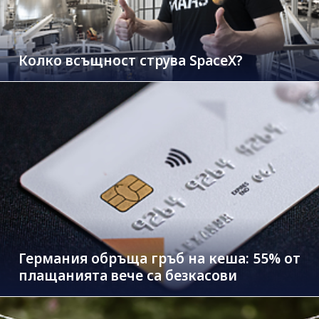
Колко всъщност струва SpaceX?
Германия обръща гръб на кеша: 55% от
плащанията вече са безкасови