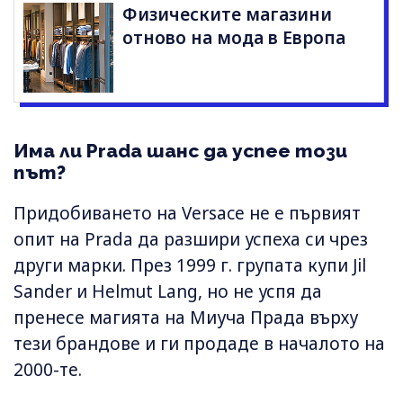
Физическите магазини
отново на мода в Европа
Има ли Prada шанс да успее този
път?
Придобиването на Versace не е първият
опит на Prada да разшири успеха си чрез
други марки. През 1999 г. групата купи Jil
Sander и Helmut Lang, но не успя да
пренесе магията на Миуча Прада върху
тези брандове и ги продаде в началото на
2000-те.