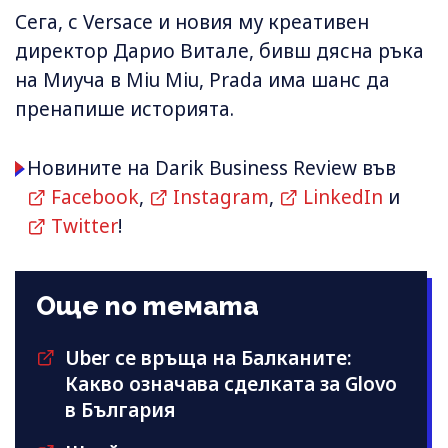
Сега, с Versace и новия му креативен
директор Дарио Витале, бивш дясна ръка
на Миуча в Miu Miu, Prada има шанс да
пренапише историята.
Новините на Darik Business Review във
Facebook
,
Instagram
,
LinkedIn
и
Twitter
!
Още по темата
Uber се връща на Балканите:
Какво означава сделката за Glovo
в България