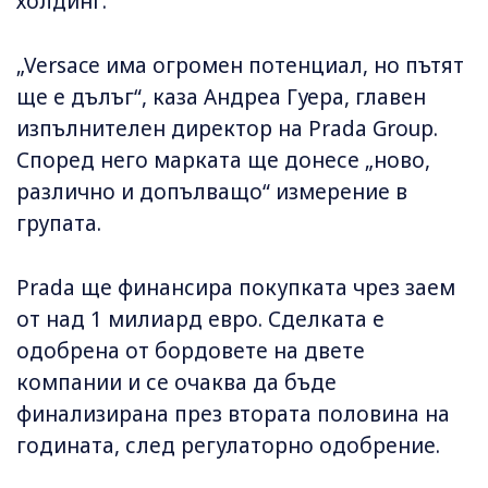
холдинг.
„Versace има огромен потенциал, но пътят
ще е дълъг“, каза Андреа Гуера, главен
изпълнителен директор на Prada Group.
Според него марката ще донесе „новo,
различнo и допълващo“ измерение в
групата.
Prada ще финансира покупката чрез заем
от над 1 милиард евро. Сделката е
одобрена от бордовете на двете
компании и се очаква да бъде
финализирана през втората половина на
годината, след регулаторно одобрение.