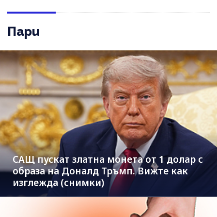
Пари
САЩ пускат златна монета от 1 долар с
образа на Доналд Тръмп. Вижте как
изглежда (снимки)