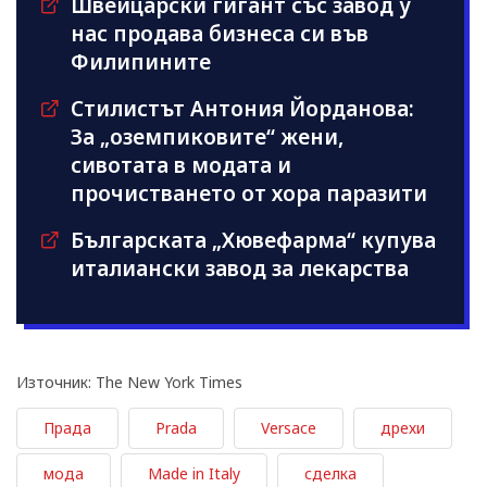
Швейцарски гигант със завод у
нас продава бизнеса си във
Филипините
Стилистът Антония Йорданова:
За „оземпиковите“ жени,
сивотата в модата и
прочистването от хора паразити
Българската „Хювефарма“ купува
италиански завод за лекарства
Източник: The New York Times
Прада
Prada
Versace
дрехи
мода
Made in Italy
сделка