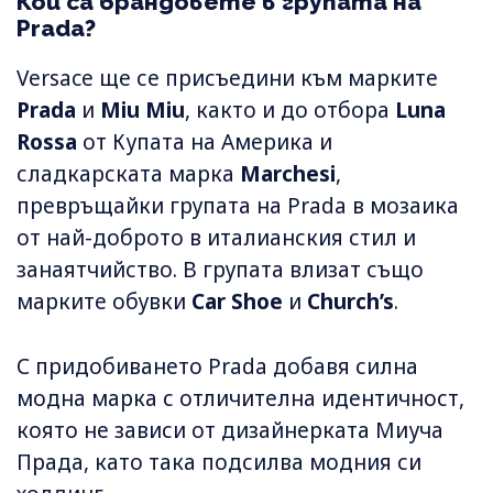
Кои са брандовете в групата на
Prada?
Versace ще се присъедини към марките
Prada
и
Miu Miu
, както и до отбора
Luna
Rossa
от Купата на Америка и
сладкарската марка
Marchesi
,
превръщайки групата на Prada в мозаика
от най-доброто в италианския стил и
занаятчийство. В групата влизат също
марките обувки
Car Shoe
и
Church’s
.
С придобиването Prada добавя силна
модна марка с отличителна идентичност,
която не зависи от дизайнерката Миуча
Прада, като така подсилва модния си