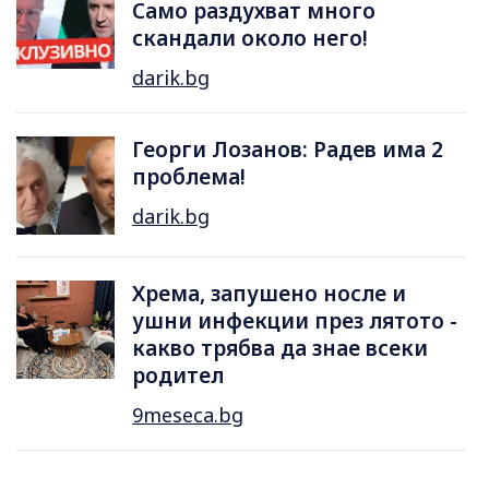
Само раздухват много
скандали около него!
darik.bg
Георги Лозанов: Радев има 2
проблема!
darik.bg
Хрема, запушено носле и
ушни инфекции през лятотo -
какво трябва да знае всеки
родител
9meseca.bg