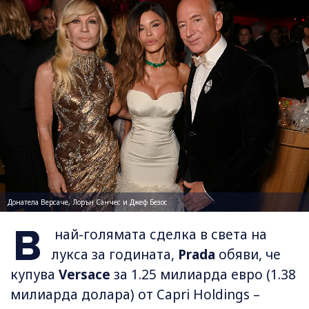
Донатела Версаче, Лорън Санчес и Джеф Безос
В
най-голямата сделка в света на
лукса за годината,
Prada
обяви, че
купува
Versace
за 1.25 милиарда евро (1.38
милиарда долара) от Capri Holdings –