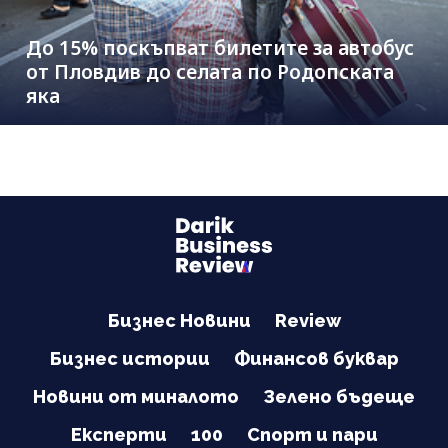
До 15% поскъпват билетите за автобус
от Пловдив до селата по Родопската
яка
Бизнес Новини
Review
Бизнес истории
Финансов буквар
Новини от миналото
Зелено бъдеще
Експерти
100
Спорт и пари