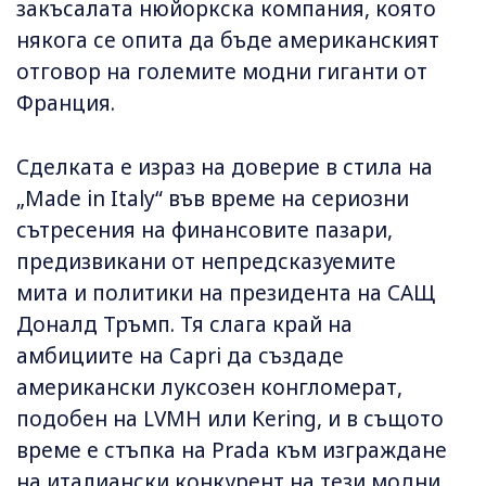
закъсалата нюйоркска компания, която
някога се опита да бъде американският
отговор на големите модни гиганти от
Франция.
Сделката е израз на доверие в стила на
„Made in Italy“ във време на сериозни
сътресения на финансовите пазари,
предизвикани от непредсказуемите
мита и политики на президента на САЩ
Доналд Тръмп. Тя слага край на
амбициите на Capri да създаде
американски луксозен конгломерат,
подобен на LVMH или Kering, и в същото
време е стъпка на Prada към изграждане
на италиански конкурент на тези модни