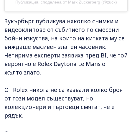
Публикация, споделена от Mark Zuckerberg (@zuck)
Зукърбърг публикува няколко снимки и
видеоклипове от събитието по смесени
бойни изкуства, на които на китката му се
виждаше масивен златен часовник.
Четирима експерти заявиха пред BI, че той
вероятно е Rolex Daytona Le Mans от
жълто злато.
От Rolex никога не са казвали колко броя
от този модел съществуват, но
колекционери и търговци смятат, че е
рядък.