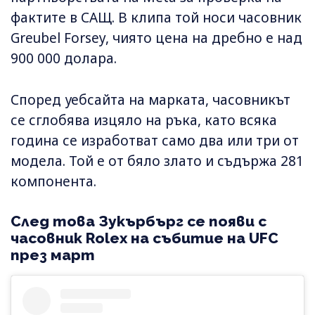
фактите в САЩ. В клипа той носи часовник
Greubel Forsey, чиято цена на дребно е над
900 000 долара.
Според уебсайта на марката, часовникът
се сглобява изцяло на ръка, като всяка
година се изработват само два или три от
модела. Той е от бяло злато и съдържа 281
компонента.
След това Зукърбърг се появи с
часовник Rolex на събитие на UFC
през март