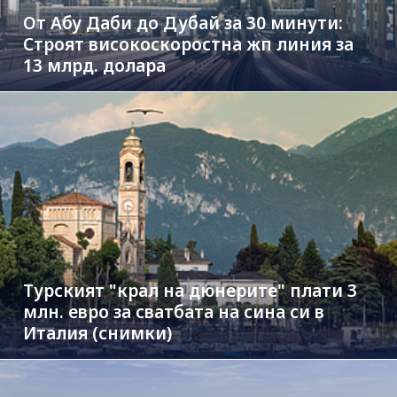
От Абу Даби до Дубай за 30 минути:
Строят високоскоростна жп линия за
13 млрд. долара
Турският "крал на дюнерите" плати 3
млн. евро за сватбата на сина си в
Италия (снимки)