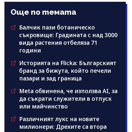
Още по темата
Балчик пази ботаническо
съкровище: Градината с над 3000
вида растения отбеляза 71
години
Историята на Flicka: Българският
бранд за бижута, който печели
пазари и зад граница
Meta обвинена, че използва AI, за
да съкрати служители в отпуск
или майчинство
Различният лукс на новите
милионери: Дрехите са втора