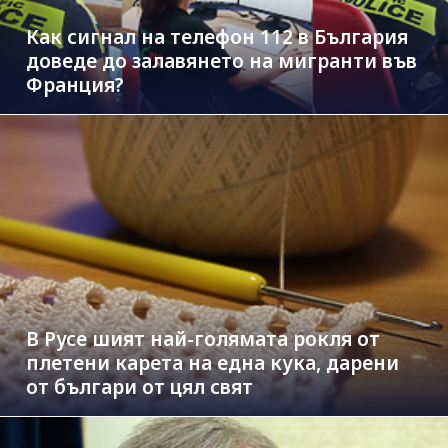
Как сигнал на телефон 112 в България
доведе до залавянето на мигранти във
Франция?
В Русе шият най-голямата рокля от
плетени карета на една кука, дарени
от българи от цял свят