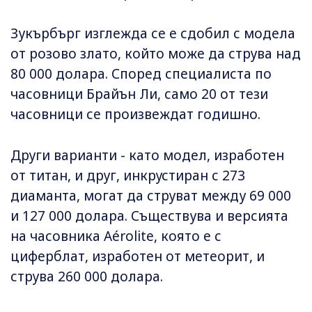
Зукърбърг изглежда се е сдобил с модела
от розово злато, който може да струва над
80 000 долара. Според специалиста по
часовници Брайън Ли, само 20 от тези
часовници се произвеждат годишно.
Други варианти - като модел, изработен
от титан, и друг, инкрустиран с 273
диаманта, могат да струват между 69 000
и 127 000 долара. Съществува и версията
на часовника Aérolite, която е с
циферблат, изработен от метеорит, и
струва 260 000 долара.