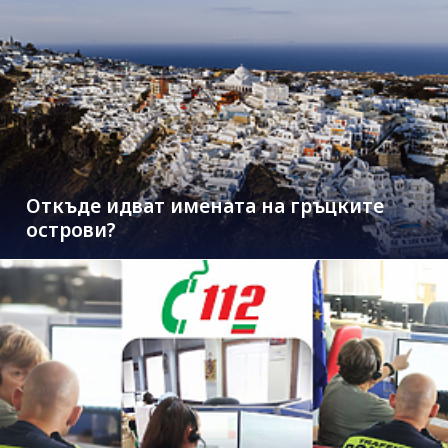
Откъде идват имената на гръцките
острови?