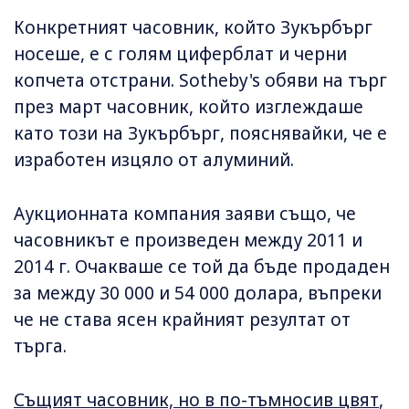
Конкретният часовник, който Зукърбърг
носеше, е с голям циферблат и черни
копчета отстрани. Sotheby's обяви на търг
през март часовник, който изглеждаше
като този на Зукърбърг, пояснявайки, че е
изработен изцяло от алуминий.
Аукционната компания заяви също, че
часовникът е произведен между 2011 и
2014 г. Очакваше се той да бъде продаден
за между 30 000 и 54 000 долара, въпреки
че не става ясен крайният резултат от
търга.
Същият часовник, но в по-тъмносив цвят
,