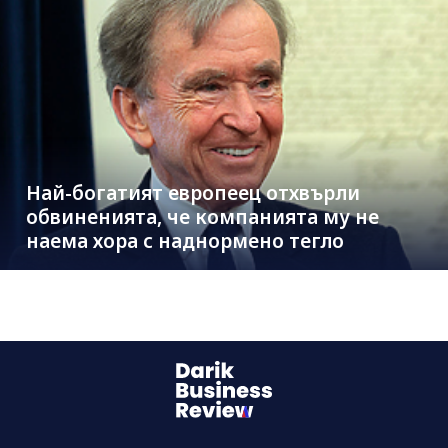
Най-богатият европеец отхвърли
обвиненията, че компанията му не
наема хора с наднормено тегло