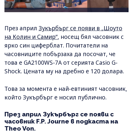
През април
Зукърбърг се появи в „Шоуто
на Колин и Самир“
, носещ бял часовник с
ярко син циферблат. Почитатели на
часовниците побързаха да посочат, че
това е GA2100WS-7A от серията Casio G-
Shock. Цената му на дребно е 120 долара.
Това за момента е най-евтиният часовник,
който Зукърбърг е носил публично.
През април Зукърбърг се появи с
часовник F.P. Journe в подкаста на
Theo Von.