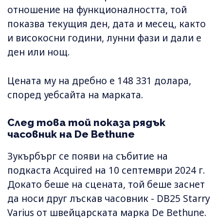
отношение на функционалността, той
показва текущия ден, дата и месец, както
и високосни години, лунни фази и дали е
ден или нощ.
Цената му на дребно е 148 331 долара,
според уебсайта на марката.
След това той показа рядък
часовник на De Bethune
Зукърбърг се появи на събитие на
подкаста Acquired на 10 септември 2024 г.
Докато беше на сцената, той беше заснет
да носи друг лъскав часовник - DB25 Starry
Varius от швейцарската марка De Bethune.