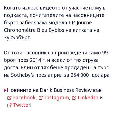
Когато излезе видеото от участието му в
подкаста, почитателите на часовниците
бързо забелязаха модела F.P. Journe
Chronomètre Bleu Byblos на китката на
Зукърбърг.
От този часовник са произведени само 99
броя през 2014 г. и всеки от тях струва
доста. Един от тях беше продаден на търг
на Sotheby's през април за 254 000 долара.
Новините на Darik Business Review във
Facebook
,
Instagram
,
LinkedIn
и
Twitter
!