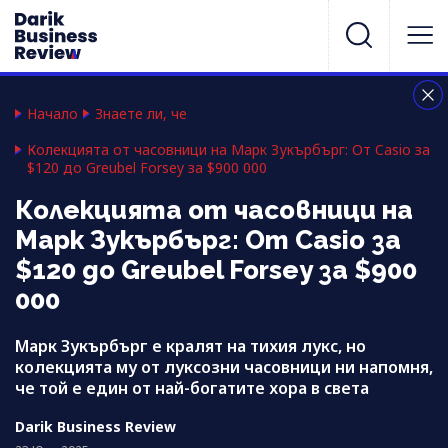
Начало
Знаете ли, че
Колекцията от часовници на Марк Зукърбърг: От Casio за
$120 до Greubel Forsey за $900 000
Колекцията от часовници на
Марк Зукърбърг: От Casio за
$120 до Greubel Forsey за $900
000
Марк Зукърбърг е кралят на тихия лукс, но
колекцията му от луксозни часовници ни напомня,
че той е един от най-богатите хора в света
Darik Business Review