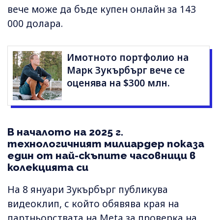
вече може да бъде купен онлайн за 143
000 долара.
Имотното портфолио на
Марк Зукърбърг вече се
оценява на $300 млн.
В началото на 2025 г.
технологичният милиардер показа
един от най-скъпите часовници в
колекцията си
На 8 януари Зукърбърг публикува
видеоклип, с който обявява края на
партньорствата на Meta за проверка на