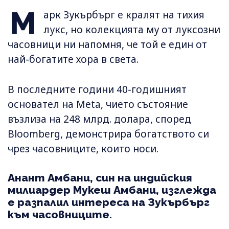
М
арк Зукърбърг е кралят на тихия
лукс, но колекцията му от луксозни
часовници ни напомня, че той е един от
най-богатите хора в света.
В последните години 40-годишният
основател на Meta, чието състояние
възлиза на 248 млрд. долара, според
Bloomberg, демонстрира богатството си
чрез часовниците, които носи.
Анант Амбани, син на индийския
милиардер Мукеш Амбани, изглежда
е разпалил интереса на Зукърбърг
към часовниците.