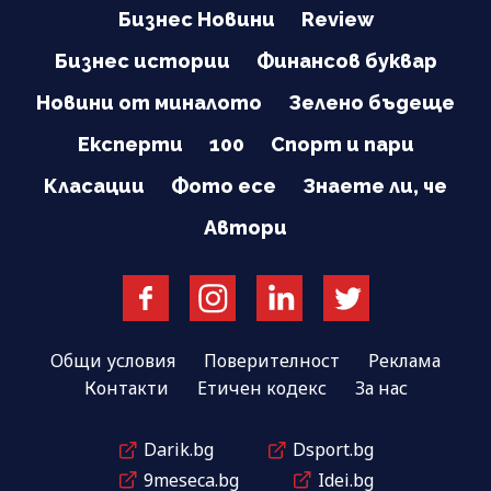
Бизнес Новини
Review
Бизнес истории
Финансов буквар
Новини от миналото
Зелено бъдеще
Експерти
100
Спорт и пари
Класации
Фото есе
Знаете ли, че
Автори
Общи условия
Поверителност
Реклама
Контакти
Етичен кодекс
За нас
Darik.bg
Dsport.bg
9meseca.bg
Idei.bg