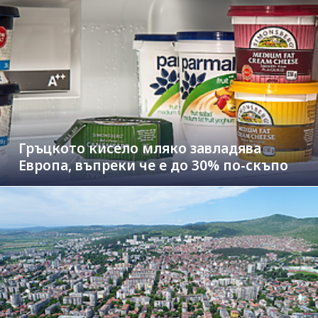
Гръцкото кисело мляко завладява
Европа, въпреки че е до 30% по-скъпо