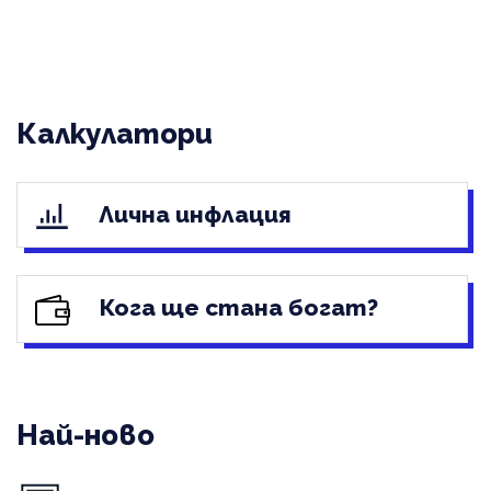
Калкулатори
Лична инфлация
Кога ще стана богат?
Най-ново