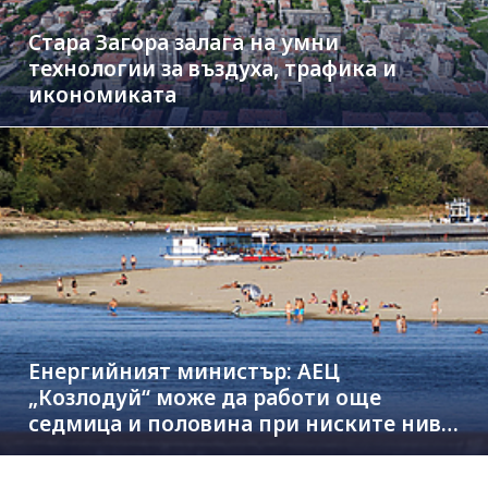
Стара Загора залага на умни
технологии за въздуха, трафика и
икономиката
Енергийният министър: АЕЦ
„Козлодуй“ може да работи още
седмица и половина при ниските нива
на Дунав