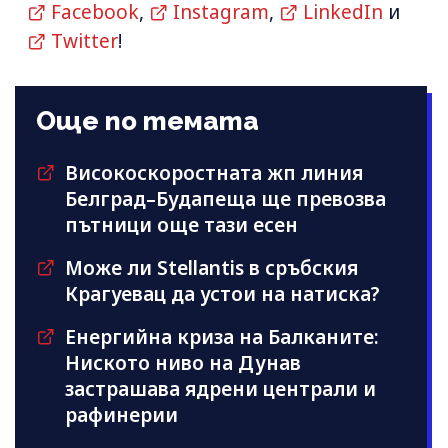
Facebook
,
Instagram
,
LinkedIn
и
Twitter
!
Още по темата
Високоскоростната жп линия
Белград–Будапеща ще превозва
пътници още тази есен
Може ли Stellantis в сръбския
Крагуевац да устои на натиска?
Енергийна криза на Балканите:
Ниското ниво на Дунав
застрашава ядрени централи и
рафинерии