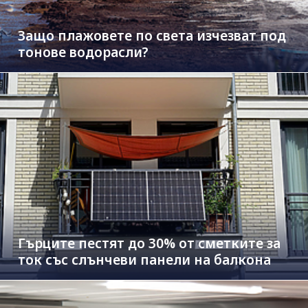
Защо плажовете по света изчезват под
тонове водорасли?
Гърците пестят до 30% от сметките за
ток със слънчеви панели на балкона