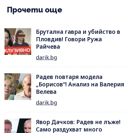
Прочети още
Брутална гавра и убийство в
Пловдив! Говори Ружа
Райчева
darik.bg
Радев повтаря модела
„Борисов“! Анализ на Валерия
Велева
darik.bg
Явор Дачков: Радев не лъже!
Само раздухват много