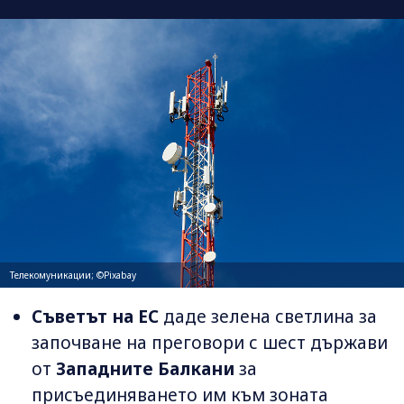
Телекомуникации; ©Pixabay
Съветът на ЕС
даде зелена светлина за
започване на преговори с шест държави
от
Западните Балкани
за
присъединяването им към зоната