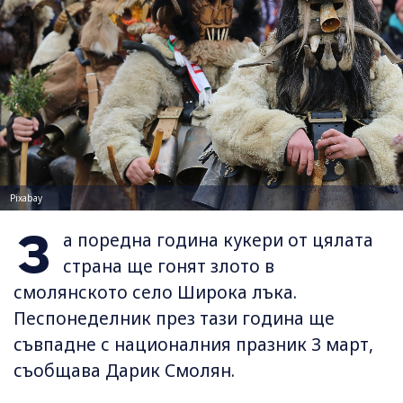
Pixabay
З
а поредна година кукери от цялата
страна ще гонят злото в
смолянското село Широка лъка.
Песпонеделник през тази година ще
съвпадне с националния празник 3 март,
съобщава Дарик Смолян.