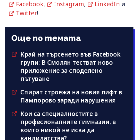
Facebook
,
Instagram
,
LinkedIn
и
Twitter
!
Още по темата
Край на търсенето във Facebook
групи: В Смолян тестват ново
приложение за споделено
пътуване
Спират строежа на новия лифт в
Пампорово заради нарушения
Кои са специалностите в
професионалните гимназии, в
които никой не иска да
кандидатства?