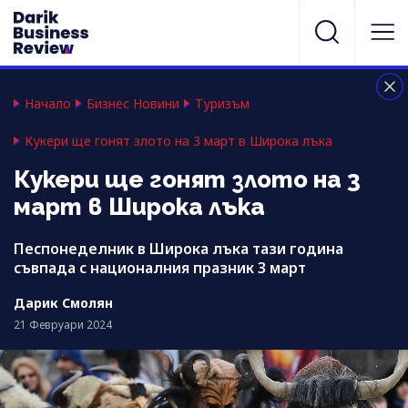
Начало
Бизнес Новини
Туризъм
Кукери ще гонят злото на 3 март в Широка лъка
Кукери ще гонят злото на 3
март в Широка лъка
Песпонеделник в Широка лъка тази година
съвпада с националния празник 3 март
Дарик Смолян
21 Февруари 2024