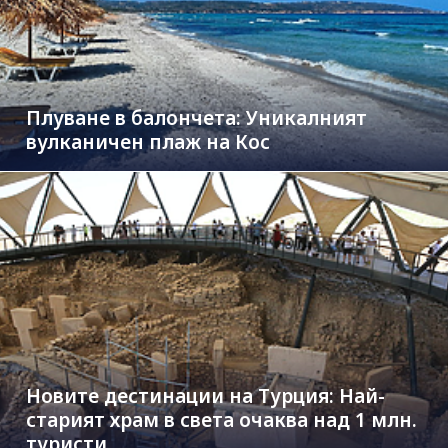
Плуване в балончета: Уникалният
вулканичен плаж на Кос
Новите дестинации на Турция: Най-
старият храм в света очаква над 1 млн.
туристи