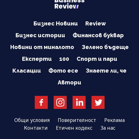
Бизнес Новини
Review
Бизнес истории
Финансов буквар
Новини от миналото
Зелено бъдеще
Експерти
100
Спорт и пари
Класации
Фото есе
Знаете ли, че
Автори
Общи условия
Поверителност
Реклама
Контакти
Етичен кодекс
За нас