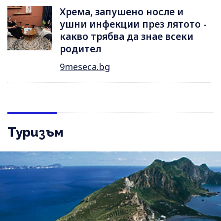
Хрема, запушено носле и
ушни инфекции през лятотo -
какво трябва да знае всеки
родител
9meseca.bg
Туризъм