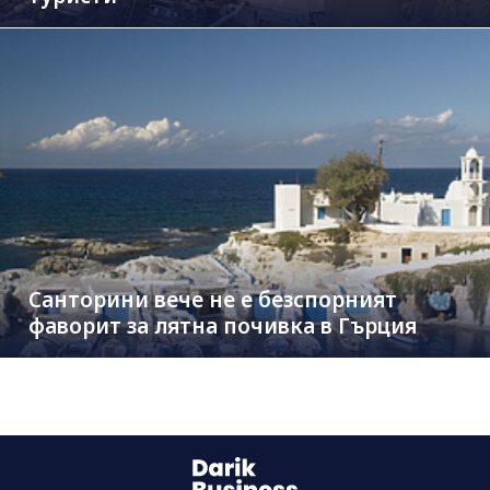
Санторини вече не е безспорният
фаворит за лятна почивка в Гърция