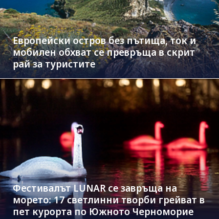
Европейски остров без пътища, ток и
мобилен обхват се превръща в скрит
рай за туристите
Фестивалът LUNAR се завръща на
морето: 17 светлинни творби грейват в
пет курорта по Южното Черноморие