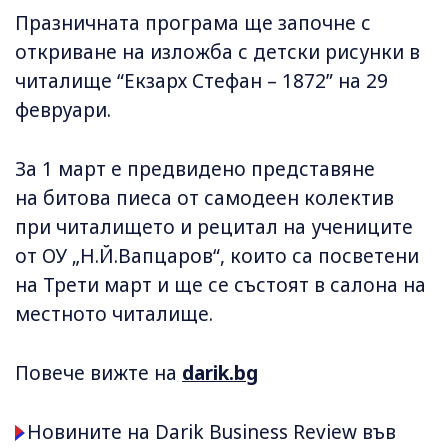
Празничната програма ще започне с
откриване на изложба с детски рисунки в
читалище “Екзарх Стефан – 1872” на 29
февруари.
За 1 март е предвидено представяне
на битова пиеса от самодеен колектив
при читалището и рецитал на учениците
от ОУ „Н.Й.Вапцаров“, които са посветени
на Трети март и ще се състоят в салона на
местното читалище.
Повече вижте на
darik.bg
Новините на Darik Business Review във