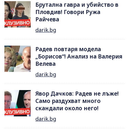
Брутална гавра и убийство в
Пловдив! Говори Ружа
Райчева
darik.bg
Радев повтаря модела
„Борисов“! Анализ на Валерия
Велева
darik.bg
Явор Дачков: Радев не лъже!
Само раздухват много
скандали около него!
darik.bg