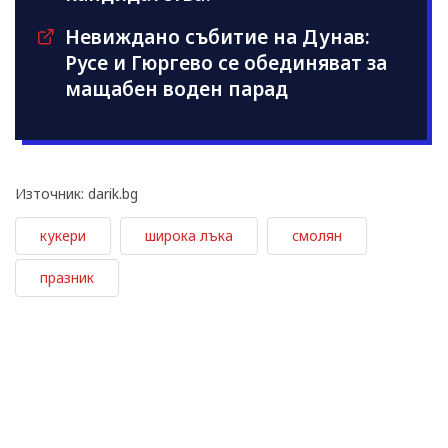
Невиждано събитие на Дунав:
Русе и Гюргево се обединяват за
мащабен воден парад
Източник: darik.bg
кукери
широка лъка
смолян
празник