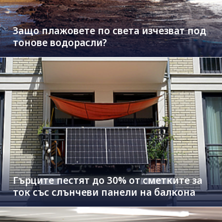
Защо плажовете по света изчезват под
тонове водорасли?
Гърците пестят до 30% от сметките за
ток със слънчеви панели на балкона