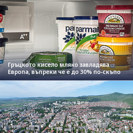
Гръцкото кисело мляко завладява
Европа, въпреки че е до 30% по-скъпо