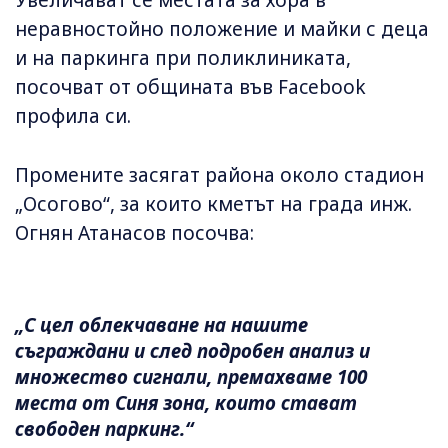
Увеличават се местата за хора в
неравностойно положение и майки с деца
и на паркинга при поликлиниката,
посочват от общината във Facebook
профила си.
Промените засягат района около стадион
„Осогово“, за които кметът на града инж.
Огнян Атанасов посочва:
„С цел облекчаване на нашите
съграждани и след подробен анализ и
множество сигнали, премахваме 100
места от Синя зона, които стават
свободен паркинг.“