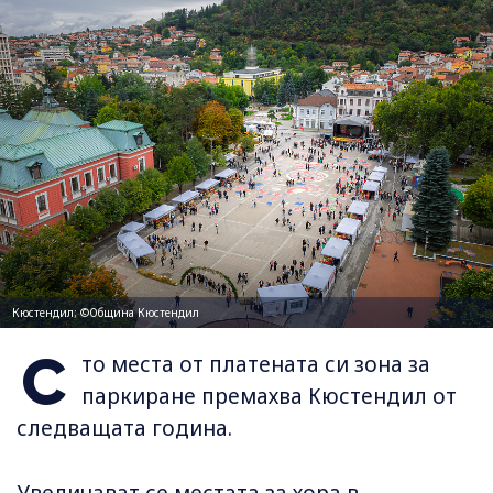
Кюстендил; ©Община Кюстендил
С
то места от платената си зона за
паркиране премахва Кюстендил от
следващата година.