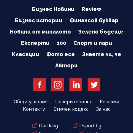
Бизнес Новини
Review
Бизнес истории
Финансов буквар
Новини от миналото
Зелено бъдеще
Експерти
100
Спорт и пари
Класации
Фото есе
Знаете ли, че
Автори
Общи условия
Поверителност
Реклама
Контакти
Етичен кодекс
За нас
Darik.bg
Dsport.bg