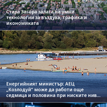
Стара Загора залага на умни
технологии за въздуха, трафика и
икономиката
Енергийният министър: АЕЦ
„Козлодуй“ може да работи още
седмица и половина при ниските нива
на Дунав