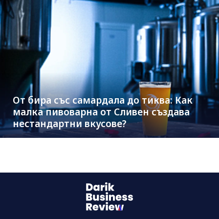
От бира със самардала до тиква: Как
малка пивоварна от Сливен създава
нестандартни вкусове?