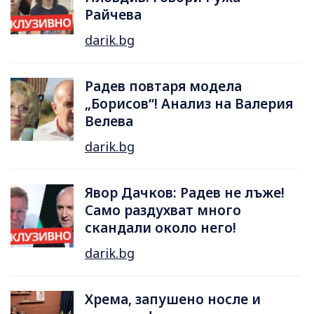
Райчева
darik.bg
Радев повтаря модела
„Борисов“! Анализ на Валерия
Велева
darik.bg
Явор Дачков: Радев не лъже!
Само раздухват много
скандали около него!
darik.bg
Хрема, запушено носле и