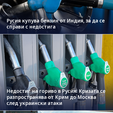
Русия купува бензин от Индия, за да се
справи с недостига
Недостиг на гориво в Русия: Кризата се
разпространява от Крим до Москва
след украински атаки