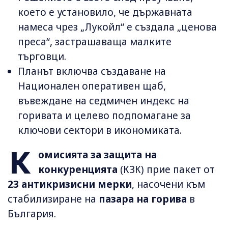
което е установило, че държавната
намеса чрез „Лукойл“ е създала „ценова
преса“, застрашаваща малките
търговци.
Планът включва създаване на
Национален оперативен щаб,
въвеждане на седмичен индекс на
горивата и целево подпомагане за
ключови сектори в икономиката.
К
омисията за защита на
конкуренцията
(КЗК) прие пакет от
23 антикризисни мерки
, насочени към
стабилизиране на
пазара на горива
в
България.