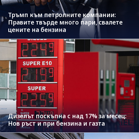
Тръмп към петролните компании:
Правите твърде много пари, свалете
цените на бензина
Дизелът поскъпна с над 17% за месец:
Нов ръст и при бензина и газта