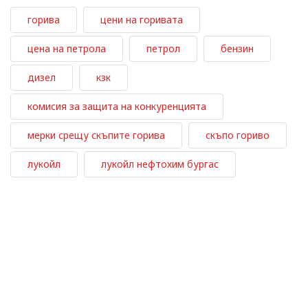
горива
цени на горивата
цена на петрола
петрол
бензин
дизел
кзк
комисия за защита на конкуренцията
мерки срещу скъпите горива
скъпо гориво
лукойл
лукойл нефтохим бургас