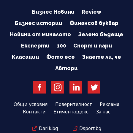
Бизнес Новини
Review
Бизнес истории
Финансов буквар
Новини от миналото
Зелено бъдеще
Експерти
100
Спорт и пари
Класации
Фото есе
Знаете ли, че
Автори
Общи условия
Поверителност
Реклама
Контакти
Етичен кодекс
За нас
Darik.bg
Dsport.bg