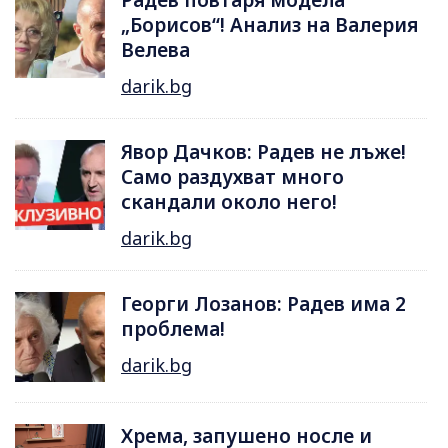
Радев повтаря модела
„Борисов“! Анализ на Валерия
Велева
darik.bg
Явор Дачков: Радев не лъже!
Само раздухват много
скандали около него!
darik.bg
Георги Лозанов: Радев има 2
проблема!
darik.bg
Хрема, запушено носле и