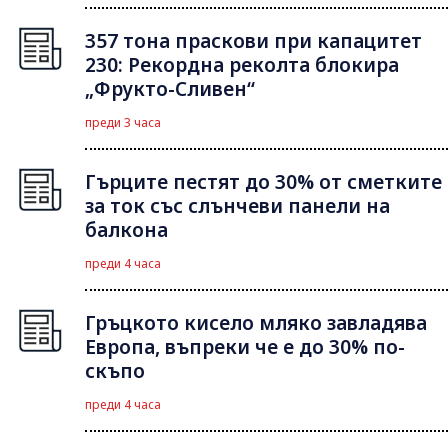
357 тона праскови при капацитет
230: Рекордна реколта блокира
„Фрукто-Сливен“
преди 3 часа
Гърците пестят до 30% от сметките
за ток със слънчеви панели на
балкона
преди 4 часа
Гръцкото кисело мляко завладява
Европа, въпреки че е до 30% по-
скъпо
преди 4 часа