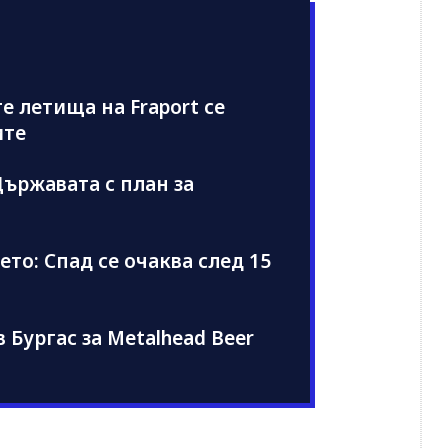
е летища на Fraport се
ите
ържавата с план за
то: Спад се очаква след 15
 Бургас за Metalhead Beer