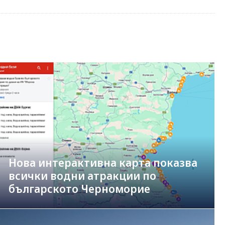
Нова интерактивна карта показва
всички водни атракции по
българското Черноморие