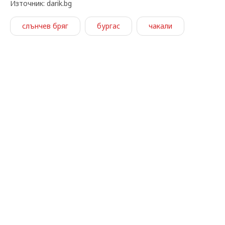
Източник: darik.bg
слънчев бряг
бургас
чакали