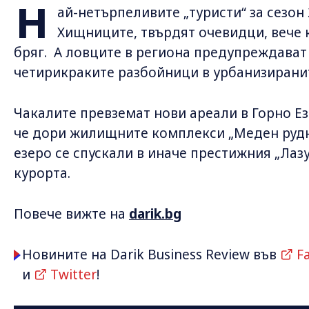
Н
ай-нетърпеливите „туристи“ за сезон 
Хищниците, твърдят очевидци, вече 
бряг. А ловците в региона предупреждават
четирикраките разбойници в урбанизирани
Чакалите превземат нови ареали в Горно Ез
че дори жилищните комплекси „Меден рудни
езеро се спускали в иначе престижния „Лазу
курорта.
Повече вижте на
darik.bg
Новините на Darik Business Review във
F
и
Twitter
!