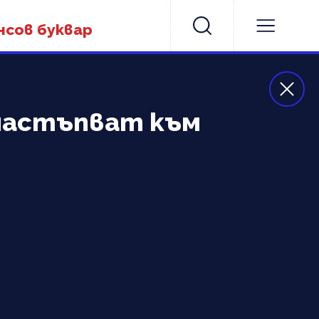
нсов буквар
 настъпват към