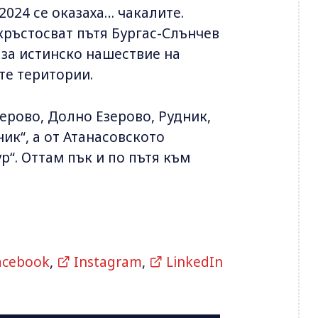
2024 се оказаха… чакалите.
кръстосват пътя Бургас-Слънчев
 за истинско нашествие на
те територии.
ерово, Долно Езерово, Рудник,
к“, а от Атанасовското
р“. Оттам пък и по пътя към
acebook
,
Instagram
,
LinkedIn