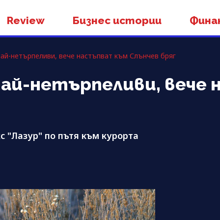
Review
Бизнес истории
Фина
най-нетърпеливи, вече настъпват към Слънчев бряг
най-нетърпеливи, вече
с "Лазур" по пътя към курорта