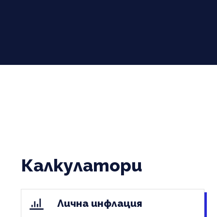
Калкулатори
Лична инфлация