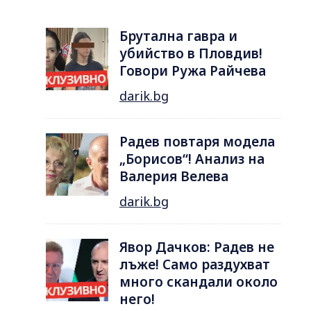
Брутална гавра и
убийство в Пловдив!
Говори Ружа Райчева
darik.bg
Радев повтаря модела
„Борисов“! Анализ на
Валерия Велева
darik.bg
Явор Дачков: Радев не
лъже! Само раздухват
много скандали около
него!