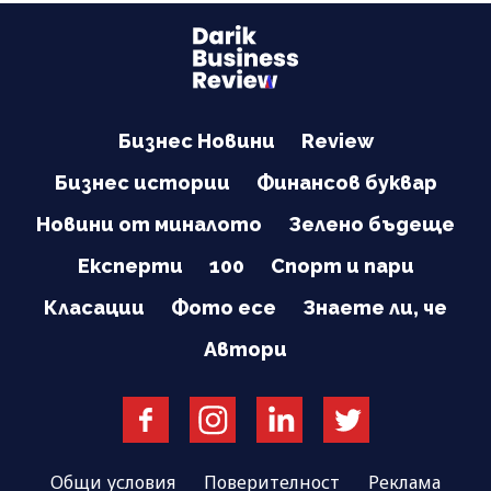
Бизнес Новини
Review
Бизнес истории
Финансов буквар
Новини от миналото
Зелено бъдеще
Експерти
100
Спорт и пари
Класации
Фото есе
Знаете ли, че
Автори
Общи условия
Поверителност
Реклама