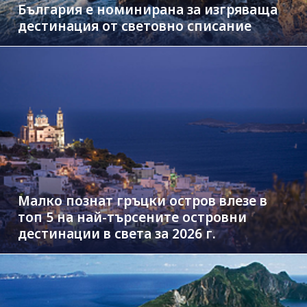
България е номинирана за изгряваща
дестинация от световно списание
Малко познат гръцки остров влезе в
топ 5 на най-търсените островни
дестинации в света за 2026 г.