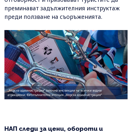
преминават задължителния инструктаж
преди ползване на съоръженията.
„Морска администрация“ започна инспекции на всички водни
атракциони; ©Изпълнителна агенция „Морска администрация“
НАП следи за цени, обороти и