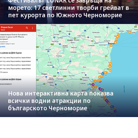
Фестивалът LUNAR се завръща на
морето: 17 светлинни творби грейват в
пет курорта по Южното Черноморие
Нова интерактивна карта показва
всички водни атракции по
българското Черноморие