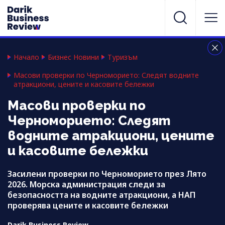
Начало
Бизнес Новини
Туризъм
Масови проверки по Черноморието: Следят водните
атракциони, цените и касовите бележки
Масови проверки по
Черноморието: Следят
водните атракциони, цените
и касовите бележки
Засилени проверки по Черноморието през Лято
2026. Морска администрация следи за
безопасността на водните атракциони, а НАП
проверява цените и касовите бележки
Darik Business Review