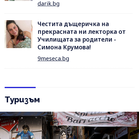
darik.bg
Честита дъщеричка на
прекрасната ни лекторка от
Училищата за родители -
Симона Крумова!
9meseca.bg
Туризъм