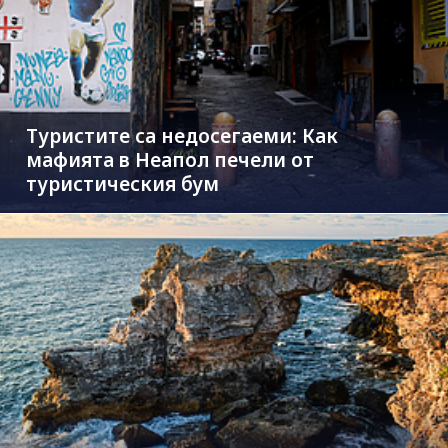
Туристите са недосегаеми: Как
мафията в Неапол печели от
туристическия бум