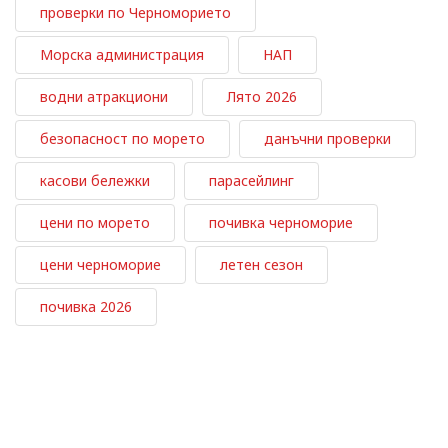
проверки по Черноморието
Морска администрация
НАП
водни атракциони
Лято 2026
безопасност по морето
данъчни проверки
касови бележки
парасейлинг
цени по морето
почивка черноморие
цени черноморие
летен сезон
почивка 2026