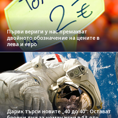
Първи вериги у нас премахват
двойното обозначение на цените в
лева и евро
Дарик търси новите „40 до 40“: Остават
броени дни за номинации в 13-ото