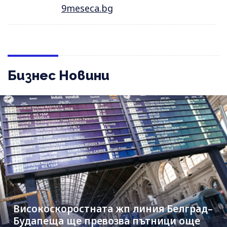
9meseca.bg
Бизнес Новини
Високоскоростната жп линия Белград–
Будапеща ще превозва пътници още