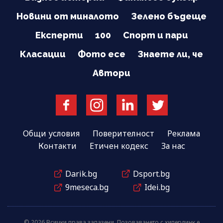
Новини от миналото
Зелено бъдеще
Експерти
100
Спорт и пари
Класации
Фото есе
Знаете ли, че
Автори
Общи условия
Поверителност
Реклама
Контакти
Етичен кодекс
За нас
Darik.bg
Dsport.bg
9meseca.bg
Idei.bg
© 2026 Всички права запазени. Позоваването с хиперлинк е