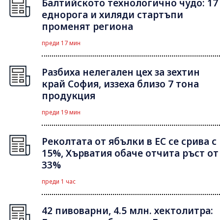
Балтийското технологично чудо: 17
еднорога и хиляди стартъпи
променят региона
преди 17 мин
Разбиха нелегален цех за зехтин
край София, иззеха близо 7 тона
продукция
преди 19 мин
Реколтата от ябълки в ЕС се срива с
15%, Хърватия обаче отчита ръст от
33%
преди 1 час
42 пивоварни, 4.5 млн. хектолитра: