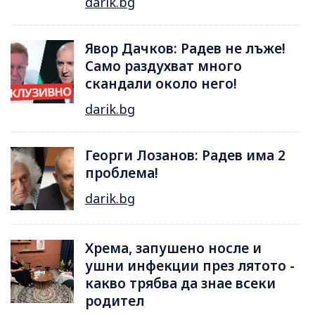
darik.bg
Явор Дачков: Радев не лъже!
Само раздухват много
скандали около него!
darik.bg
Георги Лозанов: Радев има 2
проблема!
darik.bg
Хрема, запушено носле и
ушни инфекции през лятотo -
какво трябва да знае всеки
родител