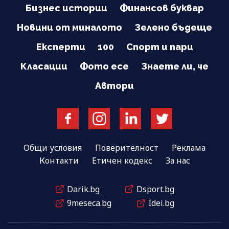
Бизнес истории
Финансов буквар
Новини от миналото
Зелено бъдеще
Експерти
100
Спорт и пари
Класации
Фото есе
Знаете ли, че
Автори
Общи условия
Поверителност
Реклама
Контакти
Етичен кодекс
За нас
Darik.bg
Dsport.bg
9meseca.bg
Idei.bg