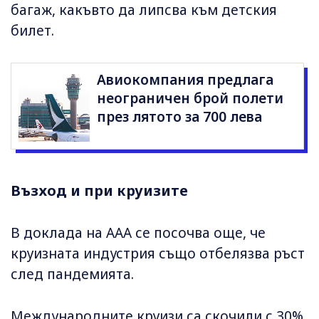
багаж, какъвто да липсва към детския
билет.
Авиокомпания предлага
неограничен брой полети
през лятото за 700 лева
Възход и при круизите
В доклада на AAA се посочва още, че
круизната индустрия също отбелязва ръст
след пандемията.
Международните круизи са скочили с 30%