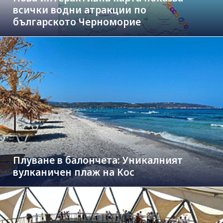
всички водни атракции по
българското Черноморие
Плуване в балончета: Уникалният
вулканичен плаж на Кос