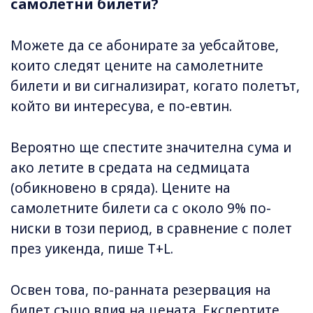
самолетни билети?
Можете да се абонирате за уебсайтове,
които следят цените на самолетните
билети и ви сигнализират, когато полетът,
който ви интересува, е по-евтин.
Вероятно ще спестите значителна сума и
ако летите в средата на седмицата
(обикновено в сряда). Цените на
самолетните билети са с около 9% по-
ниски в този период, в сравнение с полет
през уикенда, пише T+L.
Освен това, по-ранната резервация на
билет също влия на цената. Експертите