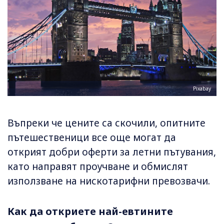
Pixabay
Въпреки че цените са скочили, опитните
пътешественици все още могат да
открият добри оферти за летни пътувания,
като направят проучване и обмислят
използване на нискотарифни превозвачи.
Как да откриете най-евтините