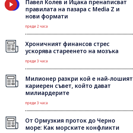
Павел Колев и Ицака пренаписват
правилата на пазара с Media Z и
нови формати
преди 2 часа
Хроничният финансов стрес
ускорява стареенето на мозъка
преди 3 часа
Милионер разкри кой е най-лошият
кариерен съвет, който дават
милиардерите
преди 3 часа
От Ормузкия проток до Черно
море: Как морските конфликти