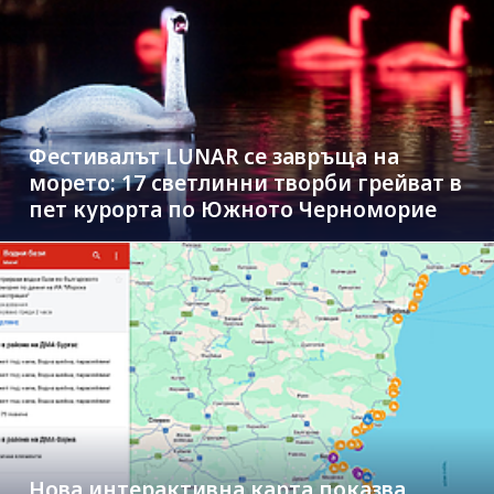
Фестивалът LUNAR се завръща на
морето: 17 светлинни творби грейват в
пет курорта по Южното Черноморие
Нова интерактивна карта показва