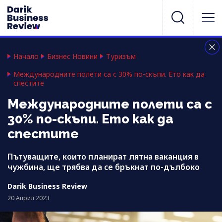
Начало
Бизнес Новини
Туризъм
Международните полети са с 30% по-скъпи. Ето как да
спестите
Международните полети са с
30% по-скъпи. Ето как да
спестите
Пътуващите, които планират лятна ваканция в
чужбина, ще трябва да се бръкнат по-дълбоко
Darik Business Review
20 Април 2023