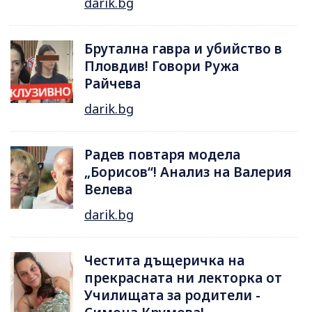
darik.bg
Брутална гавра и убийство в
Пловдив! Говори Ружа
Райчева
darik.bg
Радев повтаря модела
„Борисов“! Анализ на Валерия
Велева
darik.bg
Честита дъщеричка на
прекрасната ни лекторка от
Училищата за родители -