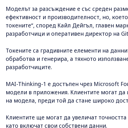
Моделът за разсъждение е със среден разме
ефективност и производителност, но, което
токените“, според Кайл Дейгъл, главен марк
разработчици и оперативен директор на Gi
Токените са градивните елементи на даннит
обработва и генерира, а тяхното използван
разработчиците.
MAI-Thinking-1 е достъпен чрез Microsoft Fo
модели в приложения. Клиентите могат да 
на модела, преди той да стане широко дос
Клиентите ще могат да увеличат точността
като включат свои собствени данни.