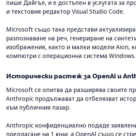
пише Дайгъл, и е достъпен в услугата за пр
и текстовия редактор Visual Studio Code.
Microsoft също така представи актуализир
разпознаване на реч, генериране на синтет
изображения, както и малки модели Aion, к
компютри с операционна система Windows.
Исторически растеж за OpenAI и Anth
Microsoft се опитва да разширява своите п
Anthropic продължават да отбелязват истор
към публичния пазар.
Anthropic конфиденциално подаде заявлен
предлагане на 1 юни, а OpenAI също се стр