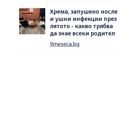
Хрема, запушено носле
и ушни инфекции през
лятотo - какво трябва
да знае всеки родител
9meseca.bg