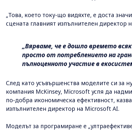
„Това, което току-що видяхте, е доста знач
сцената главният изпълнителен директор на
„Вярваме, че е дошло времето вся
просто от потреблението на гран
пълноценното участие в екосисте
След като усъвършенства моделите си за н
компания McKinsey, Microsoft успя да надми
по-добра икономическа ефективност, казв
изпълнителен директор на Microsoft AI.
Моделът за програмиране е „ултраефективе