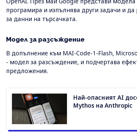
OpenAI. През май Google представи модела G
програмира и изпълнява други задачи и да
за данни на търсачката.
Модел за разсъждение
В допълнение към MAI-Code-1-Flash, Micros
- модел за разсъждение, и подчертава ефек
предложения.
Най-опасният AI дос
Mythos на Anthropic