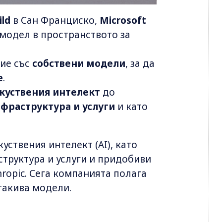
ild
в Сан Франциско,
Microsoft
модел в пространството за
вие със
собствени модели
, за да
e
.
куствения интелект
до
нфраструктура и услуги
и като
куствения интелект (AI), като
труктура и услуги и придобиви
ropic. Сега компанията полага
 такива модели.