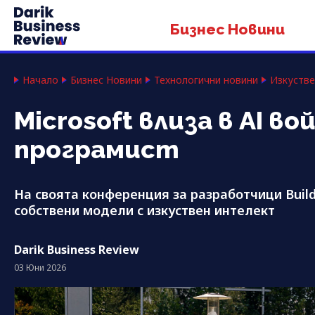
Бизнес Новини
Начало
Бизнес Новини
Технологични новини
Изкустве
Microsoft влиза в AI 
програмист
На своята конференция за разработчици Build
собствени модели с изкуствен интелект
Darik Business Review
03 Юни 2026