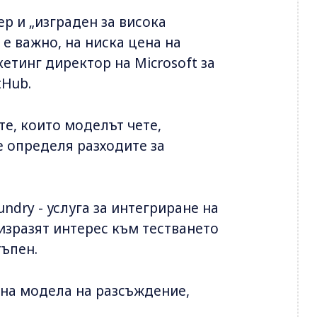
р и „изграден за висока
 е важно, на ниска цена на
етинг директор на Microsoft за
tHub.
е, които моделът чете,
е определя разходите за
undry - услуга за интегриране на
изразят интерес към тестването
тъпен.
 на модела на разсъждение,