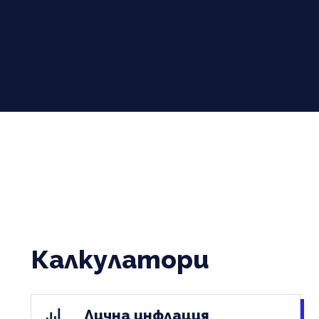
Калкулатори
Лична инфлация