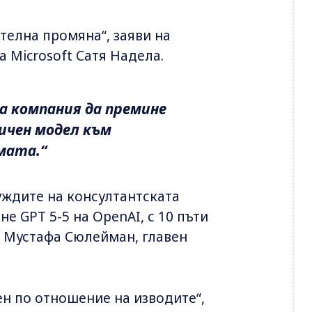
ителна промяна“, заяви на
 Microsoft Сатя Надела.
ка компания да премине
ичен модел към
мата.“
уждите на консултантската
не GPT 5-5 на OpenAI, с 10 пъти
а Мустафа Сюлейман, главен
н по отношение на изводите“,