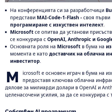
На конференцията си за разработчици
Bu
представи
MAI-Code-1-Flash -
своя първи 
програмиране с изкуствен интелект
.
Microsoft
се опитва да установи присъст
се конкурира с
OpenAI, Anthropic и Googl
Основната роля на
Microsoft
в бума на
из
момента е като
доставчик на облачна и
инвеститор
.
M
icrosoft е основен играч в бума на из
предоставя ключова облачна инфрас
дялове за милиарди долари в OpenAI и Anth
целенасочени усилия, за да се конкурира с
Собствен AI програмист