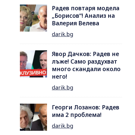
Радев повтаря модела
„Борисов“! Анализ на
Валерия Велева
darik.bg
Явор Дачков: Радев не
лъже! Само раздухват
много скандали около
него!
darik.bg
Георги Лозанов: Радев
има 2 проблема!
darik.bg