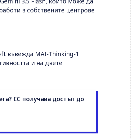
emini 3.5 Flash, който може да
 работи в собствените центрове
oft въвежда MAI-Thinking-1
тивността и на двете
ега? ЕС получава достъп до