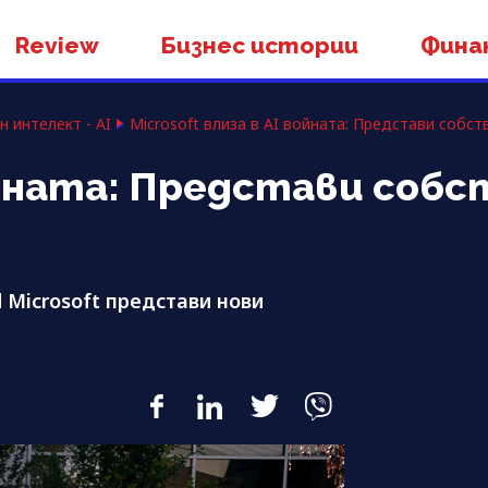
Review
Бизнес истории
Фина
н интелект - AI
Microsoft влиза в AI войната: Представи собст
войната: Представи собс
 Microsoft представи нови