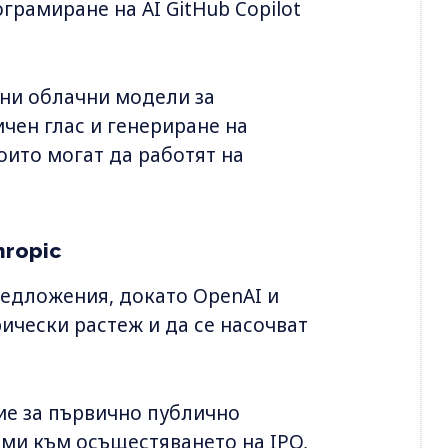
ограмиране на AI GitHub Copilot
ани облачни модели за
ичен глас и генериране на
оито могат да работят на
ropic
редложения, докато OpenAI и
ически растеж и да се насочват
ие за първично публично
еми към осъщестяването на IPO,