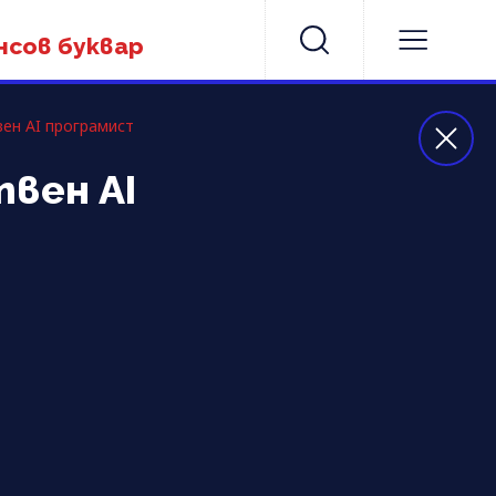
нсов буквар
вен AI програмист
твен AI